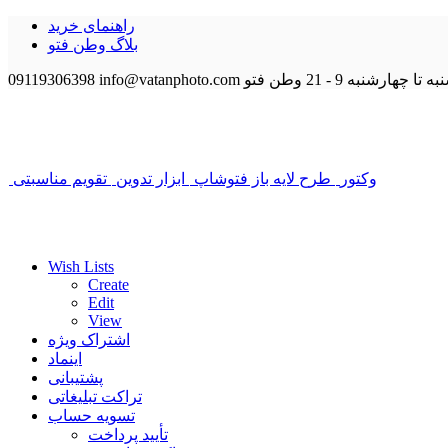
راهنمای خرید
بلاگ وطن فتو
 تا چهارشنبه 9 - 21
وطن فتو
info@vatanphoto.com
09119306398
وکتور
طرح لایه باز فتوشاپ
ابزار تدوین
تقویم مناسبتی
Wish Lists
Create
Edit
View
اشتراک ویژه
اینماد
پشتیبانی
تراکت تبلیغاتی
تسویه حساب
تأیید پرداخت