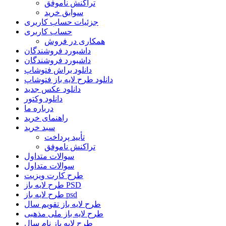
تراکنش ناموفق
سوابق خرید
جزئیات حساب کاربری
حساب کاربری
همکاری در فروش
داشبورد فروشندگان
داشبورد فروشندگان
دانلود براش فتوشاپ
دانلود طرح لایه باز فتوشاپ
دانلود عکس جدید
دانلود وکتور
درباره ما
راهنمای خرید
سبد خرید
تأیید پرداخت
تراکنش ناموفق
سوالات متداول
سوالات متداول
طرح کارت ویزیت
طرح لایه باز PSD
طرح لایه باز psd
طرح لایه باز تقویم سال
طرح لایه باز ملی مذهبی
طرح لایه باز نام سال