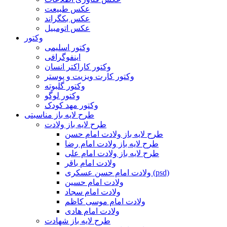
عکس طبیعت
عکس بکگراند
عکس اتومبیل
وکتور
وکتور اسلیمی
اینفوگرافی
وکتور کاراکتر انسان
وکتور کارت ویزیت و پوستر
وکتور گلبوته
وکتور لوگو
وکتور مهد کودک
طرح لایه باز مناسبتی
طرح لایه باز ولادت
طرح لایه باز ولادت امام حسن
طرح لایه باز ولادت امام رضا
طرح لایه باز ولادت امام علی
ولادت امام باقر
ولادت امام حسن عسکری (psd)
ولادت امام حسین
ولادت امام سجاد
ولادت امام موسی کاظم
ولادت امام هادی
طرح لایه باز شهادت