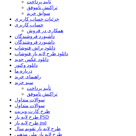
تأیید پرداخت
تراکنش ناموفق
سوابق خرید
جزئیات حساب کاربری
حساب کاربری
همکاری در فروش
داشبورد فروشندگان
داشبورد فروشندگان
دانلود براش فتوشاپ
دانلود طرح لایه باز فتوشاپ
دانلود عکس جدید
دانلود وکتور
درباره ما
راهنمای خرید
سبد خرید
تأیید پرداخت
تراکنش ناموفق
سوالات متداول
سوالات متداول
طرح کارت ویزیت
طرح لایه باز PSD
طرح لایه باز psd
طرح لایه باز تقویم سال
طرح لایه باز ملی مذهبی