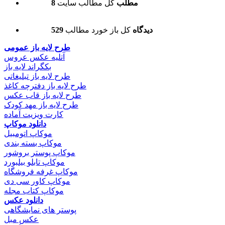
8 مطلب
کل مطالب سایت
529 دیدگاه
کل باز خورد مطالب
طرح لایه باز عمومی
آتلیه عکس عروس
بکگراند لایه باز
طرح لایه باز تبلیغاتی
طرح لایه باز دفترچه کاغذ
طرح لایه باز قاب عکس
طرح لایه باز مهد کودک
کارت ویزیت آماده
دانلود موکاپ
موکاپ اتومبیل
موکاپ بسته بندی
موکاپ پوستر بروشور
موکاپ تابلو بیلبورد
موکاپ غرفه فروشگاه
موکاپ کاور سی دی
موکاپ کتاب مجله
دانلود عکس
پوستر های نمایشگاهی
عکس مبل