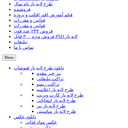
طرح لایه باز نام سال
فروشنده
فیلم آموزش افتر افکت و پروژه
قوانین و مقررات
قوانین و مقررات
فروش ۲۴۳ عدد فون
فروش ویژه ۳۰۰ فایل PSD لایه باز
تبلیغات
تماس با ما
Menu
دانلود طرح لایه باز فتوشاپ
بنر خیر مقدم
تراکت تبلیغاتی
تراکت ریسو
طرح لایه باز اعلامیه
طرح لایه باز کارت ویزیت
طرح لایه باز انتخاباتی
طرح لایه باز بنر
طرح لایه باز مناسبتی
دانلود عکس
عکس مواد غذایی
عکس ورزشی