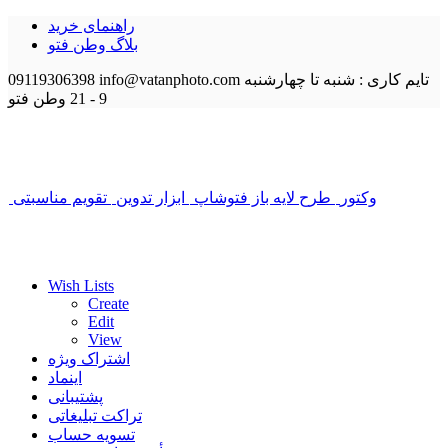
راهنمای خرید
بلاگ وطن فتو
تایم کاری : شنبه تا چهارشنبه
info@vatanphoto.com
09119306398
9 - 21
وطن فتو
وکتور
طرح لایه باز فتوشاپ
ابزار تدوین
تقویم مناسبتی
Wish Lists
Create
Edit
View
اشتراک ویژه
اینماد
پشتیبانی
تراکت تبلیغاتی
تسویه حساب