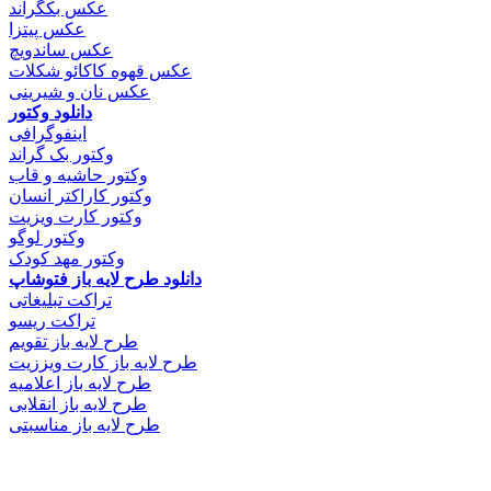
عکس بکگراند
عکس پیتزا
عکس ساندویچ
عکس قهوه کاکائو شکلات
عکس نان و شیرینی
دانلود وکتور
اینفوگرافی
وکتور بک گراند
وکتور حاشیه و قاب
وکتور کاراکتر انسان
وکتور کارت ویزیت
وکتور لوگو
وکتور مهد کودک
دانلود طرح لایه باز فتوشاپ
تراکت تبلیغاتی
تراکت ریسو
طرح لایه باز تقویم
طرح لایه باز کارت ویززیت
طرح لایه باز اعلامیه
طرح لایه باز انقلابی
طرح لایه باز مناسبتی