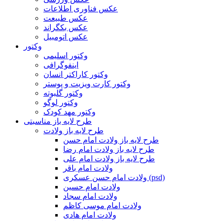
عکس فناوری اطلاعات
عکس طبیعت
عکس بکگراند
عکس اتومبیل
وکتور
وکتور اسلیمی
اینفوگرافی
وکتور کاراکتر انسان
وکتور کارت ویزیت و پوستر
وکتور گلبوته
وکتور لوگو
وکتور مهد کودک
طرح لایه باز مناسبتی
طرح لایه باز ولادت
طرح لایه باز ولادت امام حسن
طرح لایه باز ولادت امام رضا
طرح لایه باز ولادت امام علی
ولادت امام باقر
ولادت امام حسن عسکری (psd)
ولادت امام حسین
ولادت امام سجاد
ولادت امام موسی کاظم
ولادت امام هادی