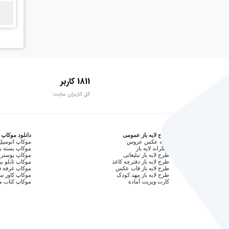
1811 کاربر
کل کاربران سایت
طرح لایه باز عمومی
دانلود موکاپ
آتلیه عکس عروس
موکاپ اتومبیل
بکگراند لایه باز
موکاپ بسته ب
طرح لایه باز تبلیغاتی
موکاپ پوستر 
طرح لایه باز دفترچه کاغذ
موکاپ تابلو بی
طرح لایه باز قاب عکس
موکاپ غرفه ف
طرح لایه باز مهد کودک
موکاپ کاور 
کارت ویزیت آماده
موکاپ کتاب م