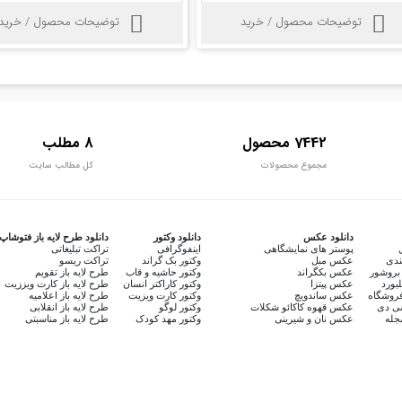
توضیحات محصول / خرید
توضیحات محصول / خرید
7442 محصول
8 مطلب
مجموع محصولات
کل مطالب سایت
دانلود عکس
دانلود وکتور
دانلود طرح لایه باز فتوشاپ
پوستر های نمایشگاهی
اینفوگرافی
تراکت تبلیغاتی
ندی
عکس مبل
وکتور بک گراند
تراکت ریسو
بروشور
عکس بکگراند
وکتور حاشیه و قاب
طرح لایه باز تقویم
لبورد
عکس پیتزا
وکتور کاراکتر انسان
طرح لایه باز کارت ویززیت
روشگاه
عکس ساندویچ
وکتور کارت ویزیت
طرح لایه باز اعلامیه
سی دی
عکس قهوه کاکائو شکلات
وکتور لوگو
طرح لایه باز انقلابی
جله
عکس نان و شیرینی
وکتور مهد کودک
طرح لایه باز مناسبتی