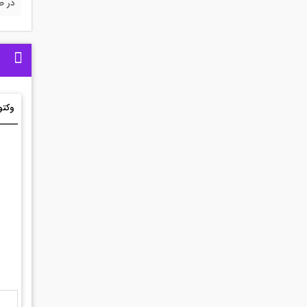
در ص
وکتو