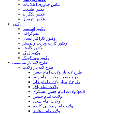
عکس فناوری اطلاعات
عکس طبیعت
عکس بکگراند
عکس اتومبیل
وکتور
وکتور اسلیمی
اینفوگرافی
وکتور کاراکتر انسان
وکتور کارت ویزیت و پوستر
وکتور گلبوته
وکتور لوگو
وکتور مهد کودک
طرح لایه باز مناسبتی
طرح لایه باز ولادت
طرح لایه باز ولادت امام حسن
طرح لایه باز ولادت امام رضا
طرح لایه باز ولادت امام علی
ولادت امام باقر
ولادت امام حسن عسکری (psd)
ولادت امام حسین
ولادت امام سجاد
ولادت امام موسی کاظم
ولادت امام هادی