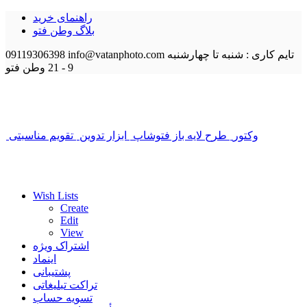
راهنمای خرید
بلاگ وطن فتو
تایم کاری : شنبه تا چهارشنبه
info@vatanphoto.com
09119306398
9 - 21
وطن فتو
وکتور
طرح لایه باز فتوشاپ
ابزار تدوین
تقویم مناسبتی
Wish Lists
Create
Edit
View
اشتراک ویژه
اینماد
پشتیبانی
تراکت تبلیغاتی
تسویه حساب