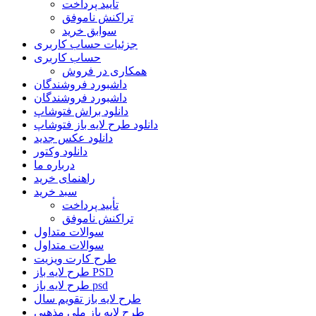
تأیید پرداخت
تراکنش ناموفق
سوابق خرید
جزئیات حساب کاربری
حساب کاربری
همکاری در فروش
داشبورد فروشندگان
داشبورد فروشندگان
دانلود براش فتوشاپ
دانلود طرح لایه باز فتوشاپ
دانلود عکس جدید
دانلود وکتور
درباره ما
راهنمای خرید
سبد خرید
تأیید پرداخت
تراکنش ناموفق
سوالات متداول
سوالات متداول
طرح کارت ویزیت
طرح لایه باز PSD
طرح لایه باز psd
طرح لایه باز تقویم سال
طرح لایه باز ملی مذهبی