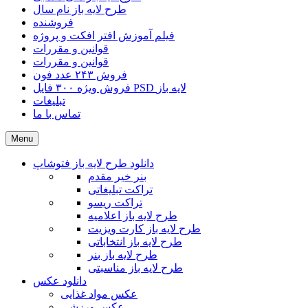
طرح لایه باز نام سال
فروشنده
فیلم آموزش افتر افکت و پروژه
قوانین و مقررات
قوانین و مقررات
فروش ۲۴۳ عدد فون
فروش ویژه ۳۰۰ فایل PSD لایه باز
تبلیغات
تماس با ما
Menu
دانلود طرح لایه باز فتوشاپ
بنر خیر مقدم
تراکت تبلیغاتی
تراکت ریسو
طرح لایه باز اعلامیه
طرح لایه باز کارت ویزیت
طرح لایه باز انتخاباتی
طرح لایه باز بنر
طرح لایه باز مناسبتی
دانلود عکس
عکس مواد غذایی
عکس ورزشی