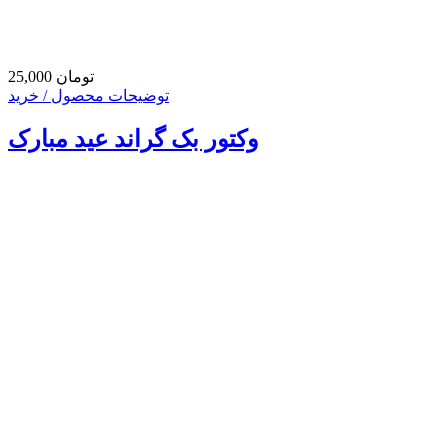
25,000 تومان
توضیحات محصول / خرید
وکتور بک گراند عید مبارک