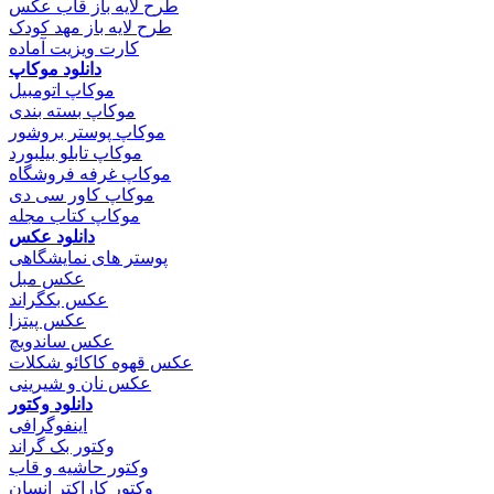
طرح لایه باز قاب عکس
طرح لایه باز مهد کودک
کارت ویزیت آماده
دانلود موکاپ
موکاپ اتومبیل
موکاپ بسته بندی
موکاپ پوستر بروشور
موکاپ تابلو بیلبورد
موکاپ غرفه فروشگاه
موکاپ کاور سی دی
موکاپ کتاب مجله
دانلود عکس
پوستر های نمایشگاهی
عکس مبل
عکس بکگراند
عکس پیتزا
عکس ساندویچ
عکس قهوه کاکائو شکلات
عکس نان و شیرینی
دانلود وکتور
اینفوگرافی
وکتور بک گراند
وکتور حاشیه و قاب
وکتور کاراکتر انسان