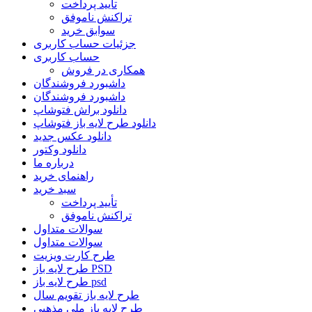
تأیید پرداخت
تراکنش ناموفق
سوابق خرید
جزئیات حساب کاربری
حساب کاربری
همکاری در فروش
داشبورد فروشندگان
داشبورد فروشندگان
دانلود براش فتوشاپ
دانلود طرح لایه باز فتوشاپ
دانلود عکس جدید
دانلود وکتور
درباره ما
راهنمای خرید
سبد خرید
تأیید پرداخت
تراکنش ناموفق
سوالات متداول
سوالات متداول
طرح کارت ویزیت
طرح لایه باز PSD
طرح لایه باز psd
طرح لایه باز تقویم سال
طرح لایه باز ملی مذهبی