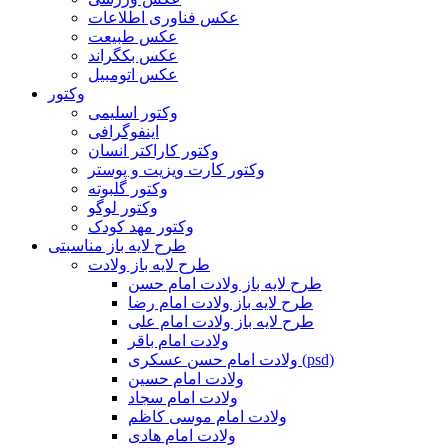
عکس فناوری اطلاعات
عکس طبیعت
عکس بکگراند
عکس اتومبیل
وکتور
وکتور اسلیمی
اینفوگرافی
وکتور کاراکتر انسان
وکتور کارت ویزیت و پوستر
وکتور گلبوته
وکتور لوگو
وکتور مهد کودک
طرح لایه باز مناسبتی
طرح لایه باز ولادت
طرح لایه باز ولادت امام حسن
طرح لایه باز ولادت امام رضا
طرح لایه باز ولادت امام علی
ولادت امام باقر
ولادت امام حسن عسکری (psd)
ولادت امام حسین
ولادت امام سجاد
ولادت امام موسی کاظم
ولادت امام هادی