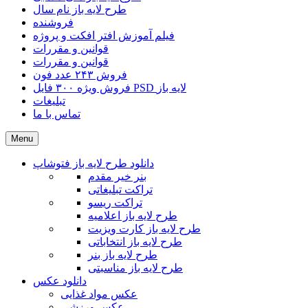
طرح لایه باز نام سال
فروشنده
فیلم آموزش افتر افکت و پروژه
قوانین و مقررات
قوانین و مقررات
فروش ۲۴۳ عدد فون
فروش ویژه ۳۰۰ فایل PSD لایه باز
تبلیغات
تماس با ما
Menu
دانلود طرح لایه باز فتوشاپ
بنر خیر مقدم
تراکت تبلیغاتی
تراکت ریسو
طرح لایه باز اعلامیه
طرح لایه باز کارت ویزیت
طرح لایه باز انتخاباتی
طرح لایه باز بنر
طرح لایه باز مناسبتی
دانلود عکس
عکس مواد غذایی
عکس ورزشی