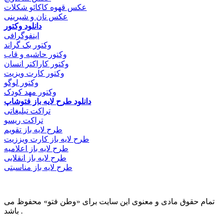
عکس قهوه کاکائو شکلات
عکس نان و شیرینی
دانلود وکتور
اینفوگرافی
وکتور بک گراند
وکتور حاشیه و قاب
وکتور کاراکتر انسان
وکتور کارت ویزیت
وکتور لوگو
وکتور مهد کودک
دانلود طرح لایه باز فتوشاپ
تراکت تبلیغاتی
تراکت ریسو
طرح لایه باز تقویم
طرح لایه باز کارت ویززیت
طرح لایه باز اعلامیه
طرح لایه باز انقلابی
طرح لایه باز مناسبتی
تمام حقوق مادی و معنوی این سایت برای «وطن فتو» محفوظ می
باشد .