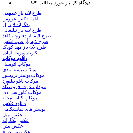
529 دیدگاه
کل باز خورد مطالب
طرح لایه باز عمومی
آتلیه عکس عروس
بکگراند لایه باز
طرح لایه باز تبلیغاتی
طرح لایه باز دفترچه کاغذ
طرح لایه باز قاب عکس
طرح لایه باز مهد کودک
کارت ویزیت آماده
دانلود موکاپ
موکاپ اتومبیل
موکاپ بسته بندی
موکاپ پوستر بروشور
موکاپ تابلو بیلبورد
موکاپ غرفه فروشگاه
موکاپ کاور سی دی
موکاپ کتاب مجله
دانلود عکس
پوستر های نمایشگاهی
عکس مبل
عکس بکگراند
عکس پیتزا
عکس ساندویچ