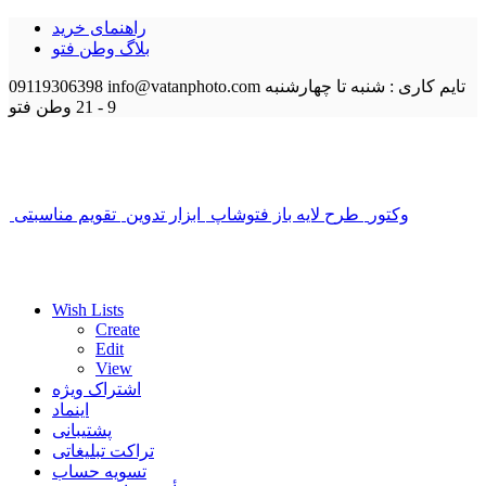
راهنمای خرید
بلاگ وطن فتو
تایم کاری : شنبه تا چهارشنبه
info@vatanphoto.com
09119306398
9 - 21
وطن فتو
وکتور
طرح لایه باز فتوشاپ
ابزار تدوین
تقویم مناسبتی
Wish Lists
Create
Edit
View
اشتراک ویژه
اینماد
پشتیبانی
تراکت تبلیغاتی
تسویه حساب