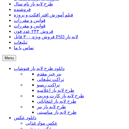
طرح لایه باز نام سال
فروشنده
فیلم آموزش افتر افکت و پروژه
قوانین و مقررات
قوانین و مقررات
فروش ۲۴۳ عدد فون
فروش ویژه ۳۰۰ فایل PSD لایه باز
تبلیغات
تماس با ما
Menu
دانلود طرح لایه باز فتوشاپ
بنر خیر مقدم
تراکت تبلیغاتی
تراکت ریسو
طرح لایه باز اعلامیه
طرح لایه باز کارت ویزیت
طرح لایه باز انتخاباتی
طرح لایه باز بنر
طرح لایه باز مناسبتی
دانلود عکس
عکس مواد غذایی
عکس ورزشی