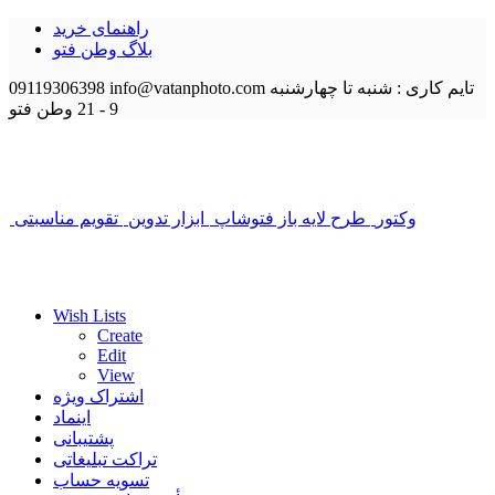
راهنمای خرید
بلاگ وطن فتو
تایم کاری : شنبه تا چهارشنبه
info@vatanphoto.com
09119306398
9 - 21
وطن فتو
وکتور
طرح لایه باز فتوشاپ
ابزار تدوین
تقویم مناسبتی
Wish Lists
Create
Edit
View
اشتراک ویژه
اینماد
پشتیبانی
تراکت تبلیغاتی
تسویه حساب