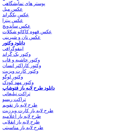
پوستر های نمایشگاهی
عکس مبل
عکس بکگراند
عکس پیتزا
عکس ساندویچ
عکس قهوه کاکائو شکلات
عکس نان و شیرینی
دانلود وکتور
اینفوگرافی
وکتور بک گراند
وکتور حاشیه و قاب
وکتور کاراکتر انسان
وکتور کارت ویزیت
وکتور لوگو
وکتور مهد کودک
دانلود طرح لایه باز فتوشاپ
تراکت تبلیغاتی
تراکت ریسو
طرح لایه باز تقویم
طرح لایه باز کارت ویززیت
طرح لایه باز اعلامیه
طرح لایه باز انقلابی
طرح لایه باز مناسبتی