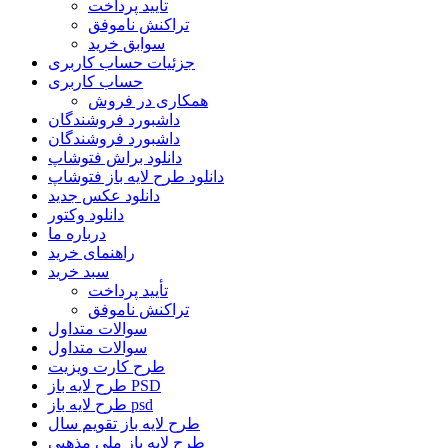
تأیید پرداخت
تراکنش ناموفق
سوابق خرید
جزئیات حساب کاربری
حساب کاربری
همکاری در فروش
داشبورد فروشندگان
داشبورد فروشندگان
دانلود براش فتوشاپ
دانلود طرح لایه باز فتوشاپ
دانلود عکس جدید
دانلود وکتور
درباره ما
راهنمای خرید
سبد خرید
تأیید پرداخت
تراکنش ناموفق
سوالات متداول
سوالات متداول
طرح کارت ویزیت
طرح لایه باز PSD
طرح لایه باز psd
طرح لایه باز تقویم سال
طرح لایه باز ملی مذهبی