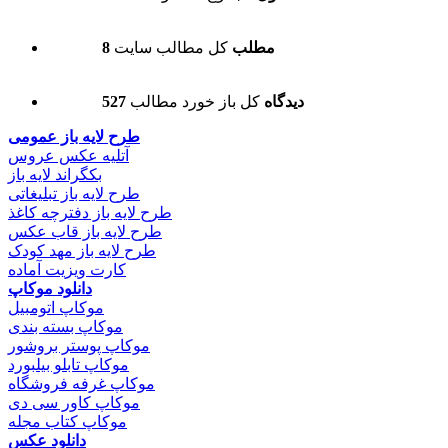
8 مطلب
کل مطالب سایت
527 دیدگاه
کل باز خورد مطالب
طرح لایه باز عمومی
آتلیه عکس عروس
بکگراند لایه باز
طرح لایه باز تبلیغاتی
طرح لایه باز دفترچه کاغذ
طرح لایه باز قاب عکس
طرح لایه باز مهد کودک
کارت ویزیت آماده
دانلود موکاپ
موکاپ اتومبیل
موکاپ بسته بندی
موکاپ پوستر بروشور
موکاپ تابلو بیلبورد
موکاپ غرفه فروشگاه
موکاپ کاور سی دی
موکاپ کتاب مجله
دانلود عکس