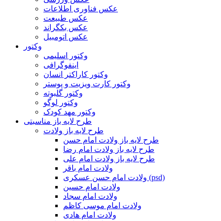
عکس فناوری اطلاعات
عکس طبیعت
عکس بکگراند
عکس اتومبیل
وکتور
وکتور اسلیمی
اینفوگرافی
وکتور کاراکتر انسان
وکتور کارت ویزیت و پوستر
وکتور گلبوته
وکتور لوگو
وکتور مهد کودک
طرح لایه باز مناسبتی
طرح لایه باز ولادت
طرح لایه باز ولادت امام حسن
طرح لایه باز ولادت امام رضا
طرح لایه باز ولادت امام علی
ولادت امام باقر
ولادت امام حسن عسکری (psd)
ولادت امام حسین
ولادت امام سجاد
ولادت امام موسی کاظم
ولادت امام هادی