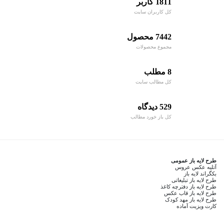
1811 کاربر
کل کاربران سایت
7442 محصول
مجموع محصولات
8 مطلب
کل مطالب سایت
529 دیدگاه
کل باز خورد مطالب
طرح لایه باز عمومی
آتلیه عکس عروس
بکگراند لایه باز
طرح لایه باز تبلیغاتی
طرح لایه باز دفترچه کاغذ
طرح لایه باز قاب عکس
طرح لایه باز مهد کودک
کارت ویزیت آماده