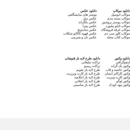
دانلود موکاپ
دانلود عکس
موکاپ اتومبیل
پوستر های نمایشگاهی
موکاپ بسته بندی
عکس مبل
موکاپ پوستر بروشور
عکس بکگراند
موکاپ تابلو بیلبورد
عکس پیتزا
موکاپ غرفه فروشگاه
عکس ساندویچ
موکاپ کاور سی دی
عکس قهوه کاکائو شکلات
موکاپ کتاب مجله
عکس نان و شیرینی
دانلود وکتور
دانلود طرح لایه باز فتوشاپ
اینفوگرافی
تراکت تبلیغاتی
وکتور بک گراند
تراکت ریسو
وکتور حاشیه و قاب
طرح لایه باز تقویم
وکتور کاراکتر انسان
طرح لایه باز کارت ویززیت
وکتور کارت ویزیت
طرح لایه باز اعلامیه
وکتور لوگو
طرح لایه باز انقلابی
وکتور مهد کودک
طرح لایه باز مناسبتی