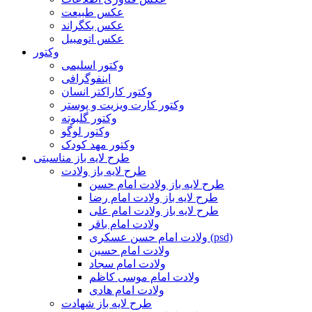
عکس طبیعت
عکس بکگراند
عکس اتومبیل
وکتور
وکتور اسلیمی
اینفوگرافی
وکتور کاراکتر انسان
وکتور کارت ویزیت و پوستر
وکتور گلبوته
وکتور لوگو
وکتور مهد کودک
طرح لایه باز مناسبتی
طرح لایه باز ولادت
طرح لایه باز ولادت امام حسن
طرح لایه باز ولادت امام رضا
طرح لایه باز ولادت امام علی
ولادت امام باقر
ولادت امام حسن عسکری (psd)
ولادت امام حسین
ولادت امام سجاد
ولادت امام موسی کاظم
ولادت امام هادی
طرح لایه باز شهادت