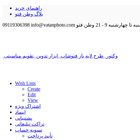
راهنمای خرید
بلاگ وطن فتو
 تا چهارشنبه 9 - 21
وطن فتو
info@vatanphoto.com
09119306398
وکتور
طرح لایه باز فتوشاپ
ابزار تدوین
تقویم مناسبتی
Wish Lists
Create
Edit
View
اشتراک ویژه
اینماد
پشتیبانی
تراکت تبلیغاتی
تسویه حساب
تأیید پرداخت