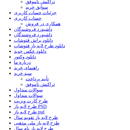
تراکنش ناموفق
سوابق خرید
جزئیات حساب کاربری
حساب کاربری
همکاری در فروش
داشبورد فروشندگان
داشبورد فروشندگان
دانلود براش فتوشاپ
دانلود طرح لایه باز فتوشاپ
دانلود عکس جدید
دانلود وکتور
درباره ما
راهنمای خرید
سبد خرید
تأیید پرداخت
تراکنش ناموفق
سوالات متداول
سوالات متداول
طرح کارت ویزیت
طرح لایه باز PSD
طرح لایه باز psd
طرح لایه باز تقویم سال
طرح لایه باز ملی مذهبی
طرح لایه باز نام سال