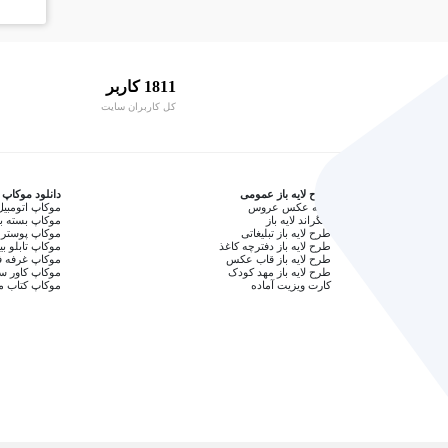
1811 کاربر
کل کاربران سایت
طرح لایه باز عمومی
دانلود موکاپ
آتلیه عکس عروس
موکاپ اتومبیل
بکگراند لایه باز
موکاپ بسته ب
طرح لایه باز تبلیغاتی
موکاپ پوستر 
طرح لایه باز دفترچه کاغذ
موکاپ تابلو بی
طرح لایه باز قاب عکس
موکاپ غرفه ف
طرح لایه باز مهد کودک
موکاپ کاور 
کارت ویزیت آماده
موکاپ کتاب م