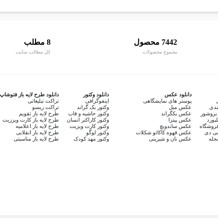
7442 محصول
8 مطلب
مجموع محصولات
کل مطالب سایت
دانلود عکس
دانلود وکتور
دانلود طرح لایه باز فتوشاپ
پوستر های نمایشگاهی
اینفوگرافی
تراکت تبلیغاتی
ندی
عکس مبل
وکتور بک گراند
تراکت ریسو
بروشور
عکس بکگراند
وکتور حاشیه و قاب
طرح لایه باز تقویم
لبورد
عکس پیتزا
وکتور کاراکتر انسان
طرح لایه باز کارت ویززیت
روشگاه
عکس ساندویچ
وکتور کارت ویزیت
طرح لایه باز اعلامیه
سی دی
عکس قهوه کاکائو شکلات
وکتور لوگو
طرح لایه باز انقلابی
جله
عکس نان و شیرینی
وکتور مهد کودک
طرح لایه باز مناسبتی