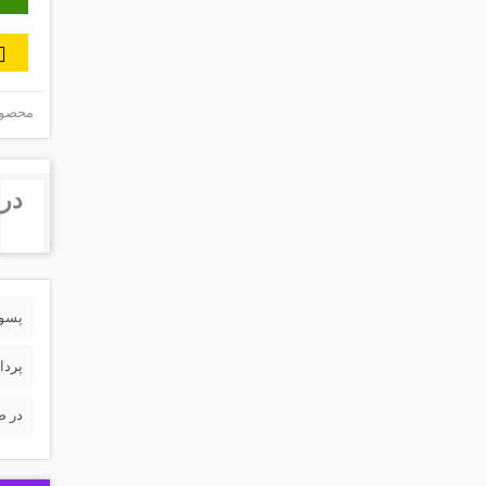
محصول 
درب
پسورد 
پردا
در ص