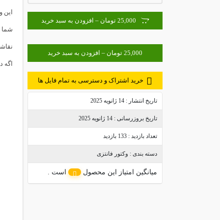
این وکتور با
25,000 تومان – افزودن به سبد خرید
شما م
نقاشی
اگه د
خرید اشتراک و دسترسی به تمام فایل ها
تاریخ انتشار :
14 ژانویه 2025
تاریخ بروزرسانی :
14 ژانویه 2025
تعداد بازدید :
133 بازدید
دسته بندی :
وکتور فانتزی
میانگین امتیاز این محصول
است .