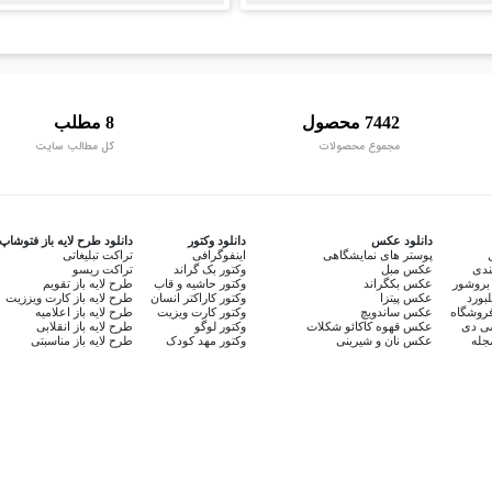
7442 محصول
8 مطلب
مجموع محصولات
کل مطالب سایت
دانلود عکس
دانلود وکتور
دانلود طرح لایه باز فتوشاپ
پوستر های نمایشگاهی
اینفوگرافی
تراکت تبلیغاتی
ندی
عکس مبل
وکتور بک گراند
تراکت ریسو
بروشور
عکس بکگراند
وکتور حاشیه و قاب
طرح لایه باز تقویم
لبورد
عکس پیتزا
وکتور کاراکتر انسان
طرح لایه باز کارت ویززیت
روشگاه
عکس ساندویچ
وکتور کارت ویزیت
طرح لایه باز اعلامیه
سی دی
عکس قهوه کاکائو شکلات
وکتور لوگو
طرح لایه باز انقلابی
جله
عکس نان و شیرینی
وکتور مهد کودک
طرح لایه باز مناسبتی