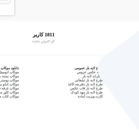
1811 کاربر
کل کاربران سایت
طرح لایه باز عمومی
دانلود موکاپ
آتلیه عکس عروس
موکاپ اتومبیل
بکگراند لایه باز
موکاپ بسته ب
طرح لایه باز تبلیغاتی
موکاپ پوستر 
طرح لایه باز دفترچه کاغذ
موکاپ تابلو بی
طرح لایه باز قاب عکس
موکاپ غرفه ف
طرح لایه باز مهد کودک
موکاپ کاور 
کارت ویزیت آماده
موکاپ کتاب م