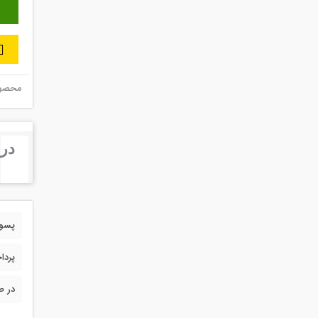
محصول 
درب
پسورد 
پردا
در ص