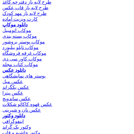
طرح لایه باز دفترچه کاغذ
طرح لایه باز قاب عکس
طرح لایه باز مهد کودک
کارت ویزیت آماده
دانلود موکاپ
موکاپ اتومبیل
موکاپ بسته بندی
موکاپ پوستر بروشور
موکاپ تابلو بیلبورد
موکاپ غرفه فروشگاه
موکاپ کاور سی دی
موکاپ کتاب مجله
دانلود عکس
پوستر های نمایشگاهی
عکس مبل
عکس بکگراند
عکس پیتزا
عکس ساندویچ
عکس قهوه کاکائو شکلات
عکس نان و شیرینی
دانلود وکتور
اینفوگرافی
وکتور بک گراند
وکتور حاشیه و قاب