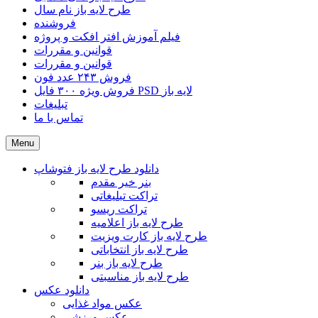
طرح لایه باز نام سال
فروشنده
فیلم آموزش افتر افکت و پروژه
قوانین و مقررات
قوانین و مقررات
فروش ۲۴۳ عدد فون
فروش ویژه ۳۰۰ فایل PSD لایه باز
تبلیغات
تماس با ما
Menu
دانلود طرح لایه باز فتوشاپ
بنر خیر مقدم
تراکت تبلیغاتی
تراکت ریسو
طرح لایه باز اعلامیه
طرح لایه باز کارت ویزیت
طرح لایه باز انتخاباتی
طرح لایه باز بنر
طرح لایه باز مناسبتی
دانلود عکس
عکس مواد غذایی
عکس ورزشی