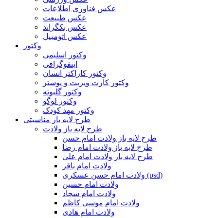
عکس فناوری اطلاعات
عکس طبیعت
عکس بکگراند
عکس اتومبیل
وکتور
وکتور اسلیمی
اینفوگرافی
وکتور کاراکتر انسان
وکتور کارت ویزیت و پوستر
وکتور گلبوته
وکتور لوگو
وکتور مهد کودک
طرح لایه باز مناسبتی
طرح لایه باز ولادت
طرح لایه باز ولادت امام حسن
طرح لایه باز ولادت امام رضا
طرح لایه باز ولادت امام علی
ولادت امام باقر
ولادت امام حسن عسکری (psd)
ولادت امام حسین
ولادت امام سجاد
ولادت امام موسی کاظم
ولادت امام هادی