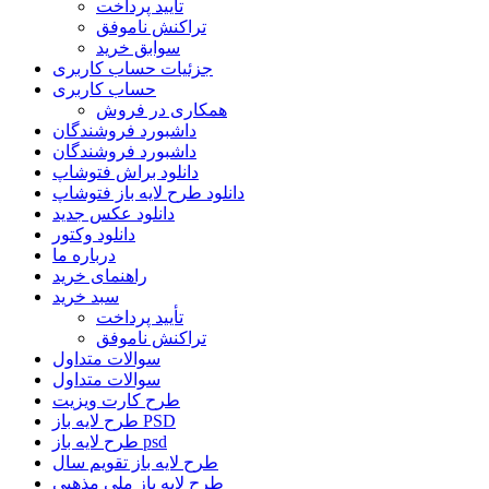
تأیید پرداخت
تراکنش ناموفق
سوابق خرید
جزئیات حساب کاربری
حساب کاربری
همکاری در فروش
داشبورد فروشندگان
داشبورد فروشندگان
دانلود براش فتوشاپ
دانلود طرح لایه باز فتوشاپ
دانلود عکس جدید
دانلود وکتور
درباره ما
راهنمای خرید
سبد خرید
تأیید پرداخت
تراکنش ناموفق
سوالات متداول
سوالات متداول
طرح کارت ویزیت
طرح لایه باز PSD
طرح لایه باز psd
طرح لایه باز تقویم سال
طرح لایه باز ملی مذهبی