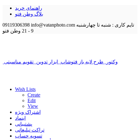
راهنمای خرید
بلاگ وطن فتو
تایم کاری : شنبه تا چهارشنبه
info@vatanphoto.com
09119306398
9 - 21
وطن فتو
وکتور
طرح لایه باز فتوشاپ
ابزار تدوین
تقویم مناسبتی
Wish Lists
Create
Edit
View
اشتراک ویژه
اینماد
پشتیبانی
تراکت تبلیغاتی
تسویه حساب