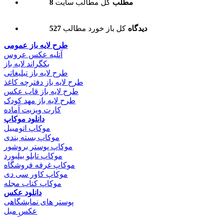
8 مطلب
کل مطالب سایت
527 دیدگاه
کل باز خورد مطالب
طرح لایه باز عمومی
آتلیه عکس عروس
بکگراند لایه باز
طرح لایه باز تبلیغاتی
طرح لایه باز دفترچه کاغذ
طرح لایه باز قاب عکس
طرح لایه باز مهد کودک
کارت ویزیت آماده
دانلود موکاپ
موکاپ اتومبیل
موکاپ بسته بندی
موکاپ پوستر بروشور
موکاپ تابلو بیلبورد
موکاپ غرفه فروشگاه
موکاپ کاور سی دی
موکاپ کتاب مجله
دانلود عکس
پوستر های نمایشگاهی
عکس مبل