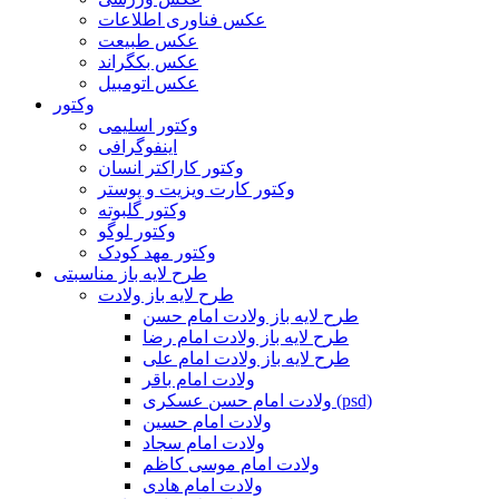
عکس فناوری اطلاعات
عکس طبیعت
عکس بکگراند
عکس اتومبیل
وکتور
وکتور اسلیمی
اینفوگرافی
وکتور کاراکتر انسان
وکتور کارت ویزیت و پوستر
وکتور گلبوته
وکتور لوگو
وکتور مهد کودک
طرح لایه باز مناسبتی
طرح لایه باز ولادت
طرح لایه باز ولادت امام حسن
طرح لایه باز ولادت امام رضا
طرح لایه باز ولادت امام علی
ولادت امام باقر
ولادت امام حسن عسکری (psd)
ولادت امام حسین
ولادت امام سجاد
ولادت امام موسی کاظم
ولادت امام هادی