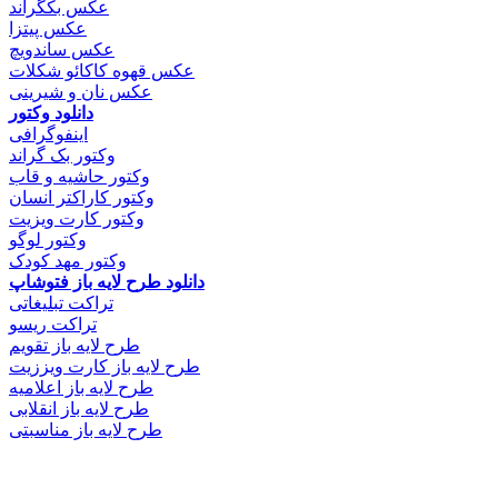
عکس بکگراند
عکس پیتزا
عکس ساندویچ
عکس قهوه کاکائو شکلات
عکس نان و شیرینی
دانلود وکتور
اینفوگرافی
وکتور بک گراند
وکتور حاشیه و قاب
وکتور کاراکتر انسان
وکتور کارت ویزیت
وکتور لوگو
وکتور مهد کودک
دانلود طرح لایه باز فتوشاپ
تراکت تبلیغاتی
تراکت ریسو
طرح لایه باز تقویم
طرح لایه باز کارت ویززیت
طرح لایه باز اعلامیه
طرح لایه باز انقلابی
طرح لایه باز مناسبتی