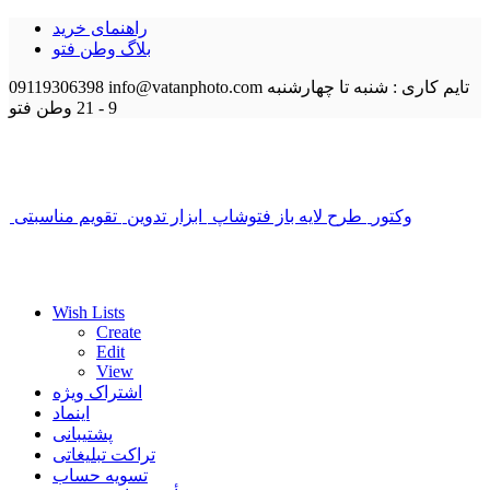
راهنمای خرید
بلاگ وطن فتو
تایم کاری : شنبه تا چهارشنبه
info@vatanphoto.com
09119306398
9 - 21
وطن فتو
وکتور
طرح لایه باز فتوشاپ
ابزار تدوین
تقویم مناسبتی
Wish Lists
Create
Edit
View
اشتراک ویژه
اینماد
پشتیبانی
تراکت تبلیغاتی
تسویه حساب