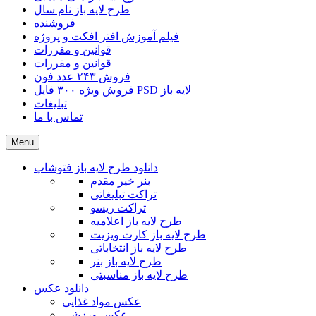
طرح لایه باز نام سال
فروشنده
فیلم آموزش افتر افکت و پروژه
قوانین و مقررات
قوانین و مقررات
فروش ۲۴۳ عدد فون
فروش ویژه ۳۰۰ فایل PSD لایه باز
تبلیغات
تماس با ما
Menu
دانلود طرح لایه باز فتوشاپ
بنر خیر مقدم
تراکت تبلیغاتی
تراکت ریسو
طرح لایه باز اعلامیه
طرح لایه باز کارت ویزیت
طرح لایه باز انتخاباتی
طرح لایه باز بنر
طرح لایه باز مناسبتی
دانلود عکس
عکس مواد غذایی
عکس ورزشی