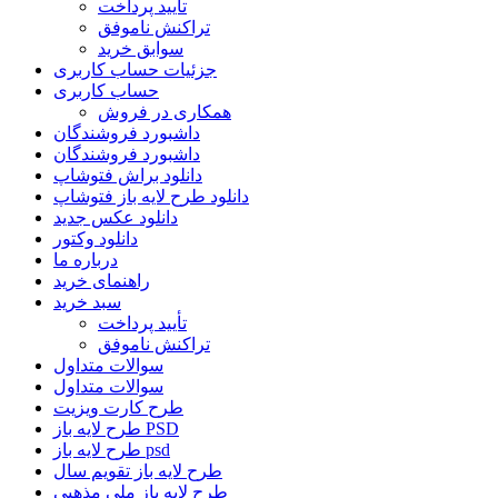
تأیید پرداخت
تراکنش ناموفق
سوابق خرید
جزئیات حساب کاربری
حساب کاربری
همکاری در فروش
داشبورد فروشندگان
داشبورد فروشندگان
دانلود براش فتوشاپ
دانلود طرح لایه باز فتوشاپ
دانلود عکس جدید
دانلود وکتور
درباره ما
راهنمای خرید
سبد خرید
تأیید پرداخت
تراکنش ناموفق
سوالات متداول
سوالات متداول
طرح کارت ویزیت
طرح لایه باز PSD
طرح لایه باز psd
طرح لایه باز تقویم سال
طرح لایه باز ملی مذهبی