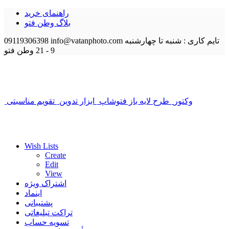
راهنمای خرید
بلاگ وطن فتو
تایم کاری : شنبه تا چهارشنبه
info@vatanphoto.com
09119306398
9 - 21
وطن فتو
وکتور
طرح لایه باز فتوشاپ
ابزار تدوین
تقویم مناسبتی
Wish Lists
Create
Edit
View
اشتراک ویژه
اینماد
پشتیبانی
تراکت تبلیغاتی
تسویه حساب