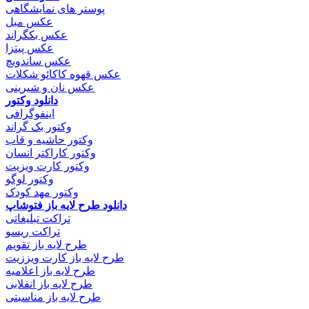
پوستر های نمایشگاهی
عکس مبل
عکس بکگراند
عکس پیتزا
عکس ساندویچ
عکس قهوه کاکائو شکلات
عکس نان و شیرینی
دانلود وکتور
اینفوگرافی
وکتور بک گراند
وکتور حاشیه و قاب
وکتور کاراکتر انسان
وکتور کارت ویزیت
وکتور لوگو
وکتور مهد کودک
دانلود طرح لایه باز فتوشاپ
تراکت تبلیغاتی
تراکت ریسو
طرح لایه باز تقویم
طرح لایه باز کارت ویززیت
طرح لایه باز اعلامیه
طرح لایه باز انقلابی
طرح لایه باز مناسبتی