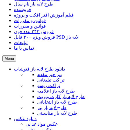
طرح لایه باز نام سال
فروشنده
فیلم آموزش افتر افکت و پروژه
قوانین و مقررات
قوانین و مقررات
فروش ۲۴۳ عدد فون
فروش ویژه ۳۰۰ فایل PSD لایه باز
تبلیغات
تماس با ما
Menu
دانلود طرح لایه باز فتوشاپ
بنر خیر مقدم
تراکت تبلیغاتی
تراکت ریسو
طرح لایه باز اعلامیه
طرح لایه باز کارت ویزیت
طرح لایه باز انتخاباتی
طرح لایه باز بنر
طرح لایه باز مناسبتی
دانلود عکس
عکس مواد غذایی
عکس ورزشی