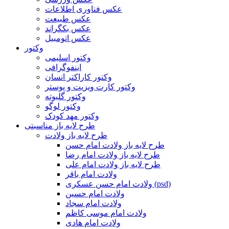
عکس فناوری اطلاعات
عکس طبیعت
عکس بکگراند
عکس اتومبیل
وکتور
وکتور اسلیمی
اینفوگرافی
وکتور کاراکتر انسان
وکتور کارت ویزیت و پوستر
وکتور گلبوته
وکتور لوگو
وکتور مهد کودک
طرح لایه باز مناسبتی
طرح لایه باز ولادت
طرح لایه باز ولادت امام حسن
طرح لایه باز ولادت امام رضا
طرح لایه باز ولادت امام علی
ولادت امام باقر
ولادت امام حسن عسکری (psd)
ولادت امام حسین
ولادت امام سجاد
ولادت امام موسی کاظم
ولادت امام هادی