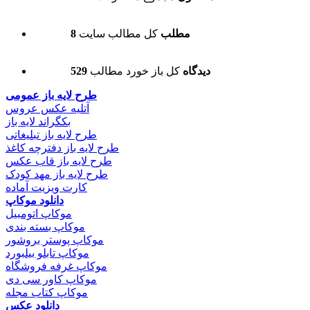
8 مطلب
کل مطالب سایت
529 دیدگاه
کل باز خورد مطالب
طرح لایه باز عمومی
آتلیه عکس عروس
بکگراند لایه باز
طرح لایه باز تبلیغاتی
طرح لایه باز دفترچه کاغذ
طرح لایه باز قاب عکس
طرح لایه باز مهد کودک
کارت ویزیت آماده
دانلود موکاپ
موکاپ اتومبیل
موکاپ بسته بندی
موکاپ پوستر بروشور
موکاپ تابلو بیلبورد
موکاپ غرفه فروشگاه
موکاپ کاور سی دی
موکاپ کتاب مجله
دانلود عکس