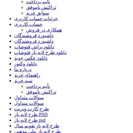
تأیید پرداخت
تراکنش ناموفق
سوابق خرید
جزئیات حساب کاربری
حساب کاربری
همکاری در فروش
داشبورد فروشندگان
داشبورد فروشندگان
دانلود براش فتوشاپ
دانلود طرح لایه باز فتوشاپ
دانلود عکس جدید
دانلود وکتور
درباره ما
راهنمای خرید
سبد خرید
تأیید پرداخت
تراکنش ناموفق
سوالات متداول
سوالات متداول
طرح کارت ویزیت
طرح لایه باز PSD
طرح لایه باز psd
طرح لایه باز تقویم سال
طرح لایه باز ملی مذهبی