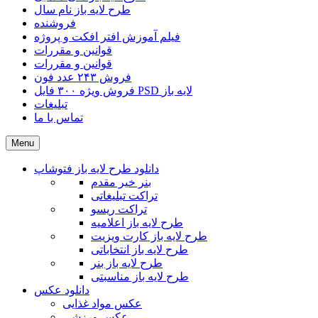
طرح لایه باز نام سال
فروشنده
فیلم آموزش افتر افکت و پروژه
قوانین و مقررات
قوانین و مقررات
فروش ۲۴۳ عدد فون
فروش ویژه ۳۰۰ فایل PSD لایه باز
تبلیغات
تماس با ما
Menu
دانلود طرح لایه باز فتوشاپ
بنر خیر مقدم
تراکت تبلیغاتی
تراکت ریسو
طرح لایه باز اعلامیه
طرح لایه باز کارت ویزیت
طرح لایه باز انتخاباتی
طرح لایه باز بنر
طرح لایه باز مناسبتی
دانلود عکس
عکس مواد غذایی
عکس ورزشی