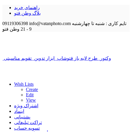
راهنمای خرید
بلاگ وطن فتو
تایم کاری : شنبه تا چهارشنبه
info@vatanphoto.com
09119306398
9 - 21
وطن فتو
وکتور
طرح لایه باز فتوشاپ
ابزار تدوین
تقویم مناسبتی
Wish Lists
Create
Edit
View
اشتراک ویژه
اینماد
پشتیبانی
تراکت تبلیغاتی
تسویه حساب