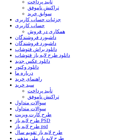
تأیید پرداخت
تراکنش ناموفق
سوابق خرید
جزئیات حساب کاربری
حساب کاربری
همکاری در فروش
داشبورد فروشندگان
داشبورد فروشندگان
دانلود براش فتوشاپ
دانلود طرح لایه باز فتوشاپ
دانلود عکس جدید
دانلود وکتور
درباره ما
راهنمای خرید
سبد خرید
تأیید پرداخت
تراکنش ناموفق
سوالات متداول
سوالات متداول
طرح کارت ویزیت
طرح لایه باز PSD
طرح لایه باز psd
طرح لایه باز تقویم سال
طرح لایه باز ملی مذهبی