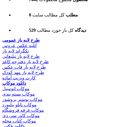
8 مطلب
کل مطالب سایت
529 دیدگاه
کل باز خورد مطالب
طرح لایه باز عمومی
آتلیه عکس عروس
بکگراند لایه باز
طرح لایه باز تبلیغاتی
طرح لایه باز دفترچه کاغذ
طرح لایه باز قاب عکس
طرح لایه باز مهد کودک
کارت ویزیت آماده
دانلود موکاپ
موکاپ اتومبیل
موکاپ بسته بندی
موکاپ پوستر بروشور
موکاپ تابلو بیلبورد
موکاپ غرفه فروشگاه
موکاپ کاور سی دی
موکاپ کتاب مجله
دانلود عکس