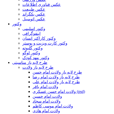
عکس فناوری اطلاعات
عکس طبیعت
عکس بکگراند
عکس اتومبیل
وکتور
وکتور اسلیمی
اینفوگرافی
وکتور کاراکتر انسان
وکتور کارت ویزیت و پوستر
وکتور گلبوته
وکتور لوگو
وکتور مهد کودک
طرح لایه باز مناسبتی
طرح لایه باز ولادت
طرح لایه باز ولادت امام حسن
طرح لایه باز ولادت امام رضا
طرح لایه باز ولادت امام علی
ولادت امام باقر
ولادت امام حسن عسکری (psd)
ولادت امام حسین
ولادت امام سجاد
ولادت امام موسی کاظم
ولادت امام هادی