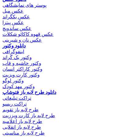
پوستر های نمایشگاهی
عکس مبل
عکس بکگراند
عکس پیتزا
عکس ساندویچ
عکس قهوه کاکائو شکلات
عکس نان و شیرینی
دانلود وکتور
اینفوگرافی
وکتور بک گراند
وکتور حاشیه و قاب
وکتور کاراکتر انسان
وکتور کارت ویزیت
وکتور لوگو
وکتور مهد کودک
دانلود طرح لایه باز فتوشاپ
تراکت تبلیغاتی
تراکت ریسو
طرح لایه باز تقویم
طرح لایه باز کارت ویززیت
طرح لایه باز اعلامیه
طرح لایه باز انقلابی
طرح لایه باز مناسبتی