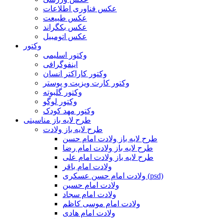
عکس فناوری اطلاعات
عکس طبیعت
عکس بکگراند
عکس اتومبیل
وکتور
وکتور اسلیمی
اینفوگرافی
وکتور کاراکتر انسان
وکتور کارت ویزیت و پوستر
وکتور گلبوته
وکتور لوگو
وکتور مهد کودک
طرح لایه باز مناسبتی
طرح لایه باز ولادت
طرح لایه باز ولادت امام حسن
طرح لایه باز ولادت امام رضا
طرح لایه باز ولادت امام علی
ولادت امام باقر
ولادت امام حسن عسکری (psd)
ولادت امام حسین
ولادت امام سجاد
ولادت امام موسی کاظم
ولادت امام هادی