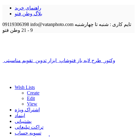
راهنمای خرید
بلاگ وطن فتو
تایم کاری : شنبه تا چهارشنبه
info@vatanphoto.com
09119306398
9 - 21
وطن فتو
وکتور
طرح لایه باز فتوشاپ
ابزار تدوین
تقویم مناسبتی
Wish Lists
Create
Edit
View
اشتراک ویژه
اینماد
پشتیبانی
تراکت تبلیغاتی
تسویه حساب