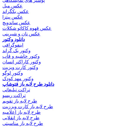
پوستر های نمایشگاهی
عکس مبل
عکس بکگراند
عکس پیتزا
عکس ساندویچ
عکس قهوه کاکائو شکلات
عکس نان و شیرینی
دانلود وکتور
اینفوگرافی
وکتور بک گراند
وکتور حاشیه و قاب
وکتور کاراکتر انسان
وکتور کارت ویزیت
وکتور لوگو
وکتور مهد کودک
دانلود طرح لایه باز فتوشاپ
تراکت تبلیغاتی
تراکت ریسو
طرح لایه باز تقویم
طرح لایه باز کارت ویززیت
طرح لایه باز اعلامیه
طرح لایه باز انقلابی
طرح لایه باز مناسبتی