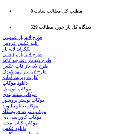
8 مطلب
کل مطالب سایت
529 دیدگاه
کل باز خورد مطالب
طرح لایه باز عمومی
آتلیه عکس عروس
بکگراند لایه باز
طرح لایه باز تبلیغاتی
طرح لایه باز دفترچه کاغذ
طرح لایه باز قاب عکس
طرح لایه باز مهد کودک
کارت ویزیت آماده
دانلود موکاپ
موکاپ اتومبیل
موکاپ بسته بندی
موکاپ پوستر بروشور
موکاپ تابلو بیلبورد
موکاپ غرفه فروشگاه
موکاپ کاور سی دی
موکاپ کتاب مجله
دانلود عکس