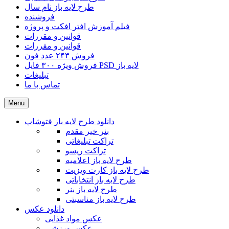
طرح لایه باز نام سال
فروشنده
فیلم آموزش افتر افکت و پروژه
قوانین و مقررات
قوانین و مقررات
فروش ۲۴۳ عدد فون
فروش ویژه ۳۰۰ فایل PSD لایه باز
تبلیغات
تماس با ما
Menu
دانلود طرح لایه باز فتوشاپ
بنر خیر مقدم
تراکت تبلیغاتی
تراکت ریسو
طرح لایه باز اعلامیه
طرح لایه باز کارت ویزیت
طرح لایه باز انتخاباتی
طرح لایه باز بنر
طرح لایه باز مناسبتی
دانلود عکس
عکس مواد غذایی
عکس ورزشی