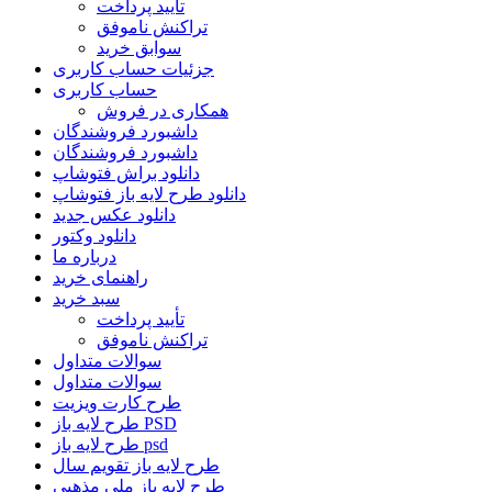
تأیید پرداخت
تراکنش ناموفق
سوابق خرید
جزئیات حساب کاربری
حساب کاربری
همکاری در فروش
داشبورد فروشندگان
داشبورد فروشندگان
دانلود براش فتوشاپ
دانلود طرح لایه باز فتوشاپ
دانلود عکس جدید
دانلود وکتور
درباره ما
راهنمای خرید
سبد خرید
تأیید پرداخت
تراکنش ناموفق
سوالات متداول
سوالات متداول
طرح کارت ویزیت
طرح لایه باز PSD
طرح لایه باز psd
طرح لایه باز تقویم سال
طرح لایه باز ملی مذهبی