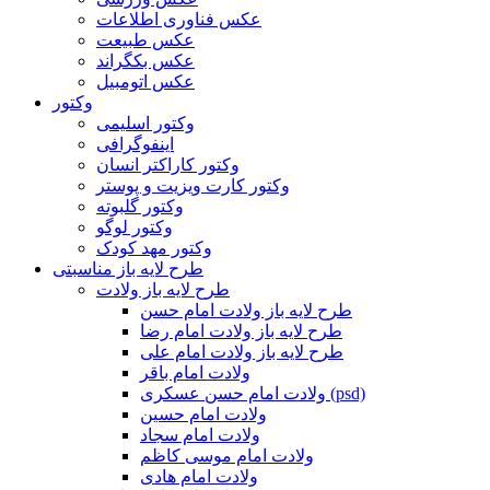
عکس فناوری اطلاعات
عکس طبیعت
عکس بکگراند
عکس اتومبیل
وکتور
وکتور اسلیمی
اینفوگرافی
وکتور کاراکتر انسان
وکتور کارت ویزیت و پوستر
وکتور گلبوته
وکتور لوگو
وکتور مهد کودک
طرح لایه باز مناسبتی
طرح لایه باز ولادت
طرح لایه باز ولادت امام حسن
طرح لایه باز ولادت امام رضا
طرح لایه باز ولادت امام علی
ولادت امام باقر
ولادت امام حسن عسکری (psd)
ولادت امام حسین
ولادت امام سجاد
ولادت امام موسی کاظم
ولادت امام هادی