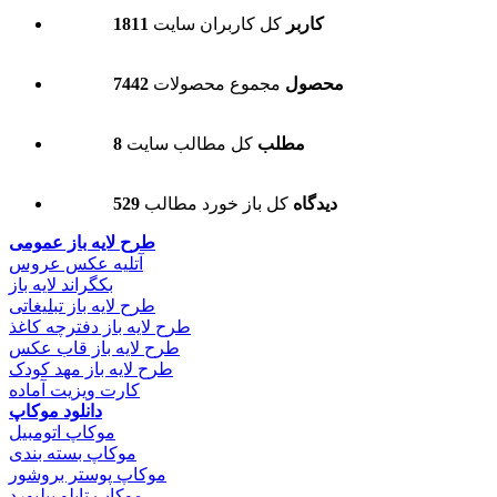
1811 کاربر
کل کاربران سایت
7442 محصول
مجموع محصولات
8 مطلب
کل مطالب سایت
529 دیدگاه
کل باز خورد مطالب
طرح لایه باز عمومی
آتلیه عکس عروس
بکگراند لایه باز
طرح لایه باز تبلیغاتی
طرح لایه باز دفترچه کاغذ
طرح لایه باز قاب عکس
طرح لایه باز مهد کودک
کارت ویزیت آماده
دانلود موکاپ
موکاپ اتومبیل
موکاپ بسته بندی
موکاپ پوستر بروشور
موکاپ تابلو بیلبورد