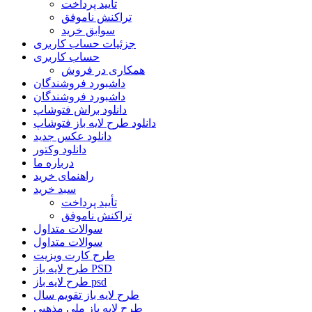
تأیید پرداخت
تراکنش ناموفق
سوابق خرید
جزئیات حساب کاربری
حساب کاربری
همکاری در فروش
داشبورد فروشندگان
داشبورد فروشندگان
دانلود براش فتوشاپ
دانلود طرح لایه باز فتوشاپ
دانلود عکس جدید
دانلود وکتور
درباره ما
راهنمای خرید
سبد خرید
تأیید پرداخت
تراکنش ناموفق
سوالات متداول
سوالات متداول
طرح کارت ویزیت
طرح لایه باز PSD
طرح لایه باز psd
طرح لایه باز تقویم سال
طرح لایه باز ملی مذهبی