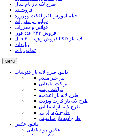
طرح لایه باز نام سال
فروشنده
فیلم آموزش افتر افکت و پروژه
قوانین و مقررات
قوانین و مقررات
فروش ۲۴۳ عدد فون
فروش ویژه ۳۰۰ فایل PSD لایه باز
تبلیغات
تماس با ما
Menu
دانلود طرح لایه باز فتوشاپ
بنر خیر مقدم
تراکت تبلیغاتی
تراکت ریسو
طرح لایه باز اعلامیه
طرح لایه باز کارت ویزیت
طرح لایه باز انتخاباتی
طرح لایه باز بنر
طرح لایه باز مناسبتی
دانلود عکس
عکس مواد غذایی
عکس ورزشی