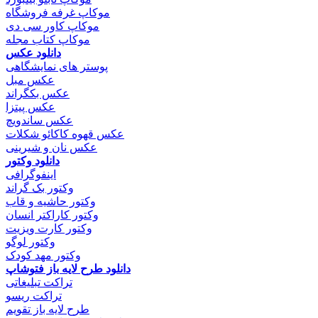
موکاپ غرفه فروشگاه
موکاپ کاور سی دی
موکاپ کتاب مجله
دانلود عکس
پوستر های نمایشگاهی
عکس مبل
عکس بکگراند
عکس پیتزا
عکس ساندویچ
عکس قهوه کاکائو شکلات
عکس نان و شیرینی
دانلود وکتور
اینفوگرافی
وکتور بک گراند
وکتور حاشیه و قاب
وکتور کاراکتر انسان
وکتور کارت ویزیت
وکتور لوگو
وکتور مهد کودک
دانلود طرح لایه باز فتوشاپ
تراکت تبلیغاتی
تراکت ریسو
طرح لایه باز تقویم