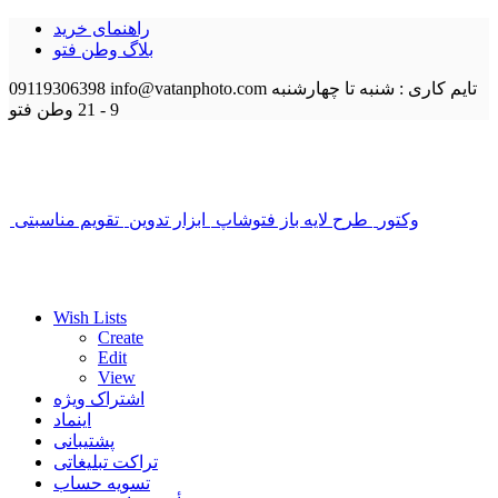
راهنمای خرید
بلاگ وطن فتو
تایم کاری : شنبه تا چهارشنبه
info@vatanphoto.com
09119306398
9 - 21
وطن فتو
وکتور
طرح لایه باز فتوشاپ
ابزار تدوین
تقویم مناسبتی
Wish Lists
Create
Edit
View
اشتراک ویژه
اینماد
پشتیبانی
تراکت تبلیغاتی
تسویه حساب