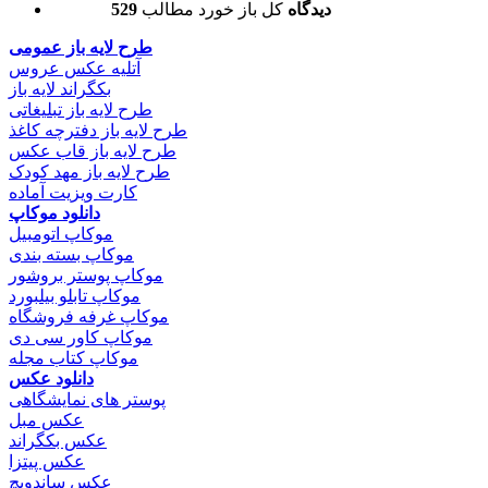
529 دیدگاه
کل باز خورد مطالب
طرح لایه باز عمومی
آتلیه عکس عروس
بکگراند لایه باز
طرح لایه باز تبلیغاتی
طرح لایه باز دفترچه کاغذ
طرح لایه باز قاب عکس
طرح لایه باز مهد کودک
کارت ویزیت آماده
دانلود موکاپ
موکاپ اتومبیل
موکاپ بسته بندی
موکاپ پوستر بروشور
موکاپ تابلو بیلبورد
موکاپ غرفه فروشگاه
موکاپ کاور سی دی
موکاپ کتاب مجله
دانلود عکس
پوستر های نمایشگاهی
عکس مبل
عکس بکگراند
عکس پیتزا
عکس ساندویچ