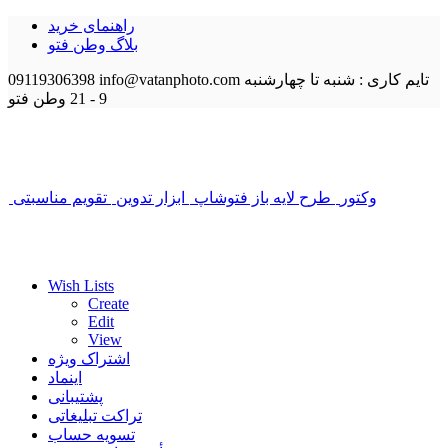
راهنمای خرید
بلاگ وطن فتو
تایم کاری : شنبه تا چهارشنبه
info@vatanphoto.com
09119306398
9 - 21
وطن فتو
وکتور
طرح لایه باز فتوشاپ
ابزار تدوین
تقویم مناسبتی
Wish Lists
Create
Edit
View
اشتراک ویژه
اینماد
پشتیبانی
تراکت تبلیغاتی
تسویه حساب