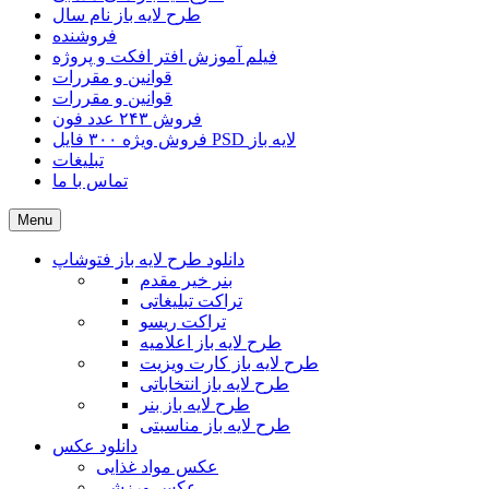
طرح لایه باز نام سال
فروشنده
فیلم آموزش افتر افکت و پروژه
قوانین و مقررات
قوانین و مقررات
فروش ۲۴۳ عدد فون
فروش ویژه ۳۰۰ فایل PSD لایه باز
تبلیغات
تماس با ما
Menu
دانلود طرح لایه باز فتوشاپ
بنر خیر مقدم
تراکت تبلیغاتی
تراکت ریسو
طرح لایه باز اعلامیه
طرح لایه باز کارت ویزیت
طرح لایه باز انتخاباتی
طرح لایه باز بنر
طرح لایه باز مناسبتی
دانلود عکس
عکس مواد غذایی
عکس ورزشی