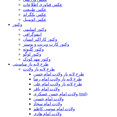
عکس فناوری اطلاعات
عکس طبیعت
عکس بکگراند
عکس اتومبیل
وکتور
وکتور اسلیمی
اینفوگرافی
وکتور کاراکتر انسان
وکتور کارت ویزیت و پوستر
وکتور گلبوته
وکتور لوگو
وکتور مهد کودک
طرح لایه باز مناسبتی
طرح لایه باز ولادت
طرح لایه باز ولادت امام حسن
طرح لایه باز ولادت امام رضا
طرح لایه باز ولادت امام علی
ولادت امام باقر
ولادت امام حسن عسکری (psd)
ولادت امام حسین
ولادت امام سجاد
ولادت امام موسی کاظم
ولادت امام هادی