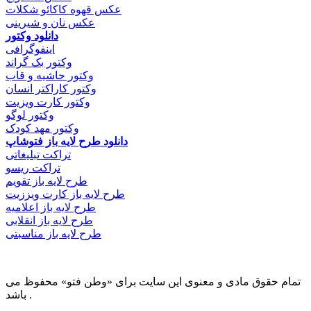
عکس قهوه کاکائو شکلات
عکس نان و شیرینی
دانلود وکتور
اینفوگرافی
وکتور بک گراند
وکتور حاشیه و قاب
وکتور کاراکتر انسان
وکتور کارت ویزیت
وکتور لوگو
وکتور مهد کودک
دانلود طرح لایه باز فتوشاپ
تراکت تبلیغاتی
تراکت ریسو
طرح لایه باز تقویم
طرح لایه باز کارت ویززیت
طرح لایه باز اعلامیه
طرح لایه باز انقلابی
طرح لایه باز مناسبتی
تمام حقوق مادی و معنوی این سایت برای «وطن فتو» محفوظ می
باشد .