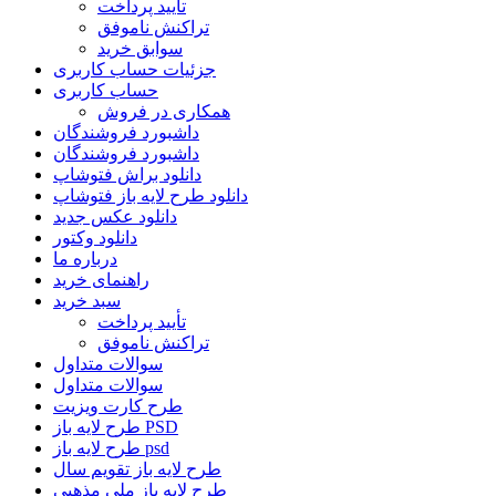
تأیید پرداخت
تراکنش ناموفق
سوابق خرید
جزئیات حساب کاربری
حساب کاربری
همکاری در فروش
داشبورد فروشندگان
داشبورد فروشندگان
دانلود براش فتوشاپ
دانلود طرح لایه باز فتوشاپ
دانلود عکس جدید
دانلود وکتور
درباره ما
راهنمای خرید
سبد خرید
تأیید پرداخت
تراکنش ناموفق
سوالات متداول
سوالات متداول
طرح کارت ویزیت
طرح لایه باز PSD
طرح لایه باز psd
طرح لایه باز تقویم سال
طرح لایه باز ملی مذهبی