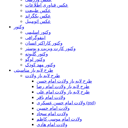
عکس فناوری اطلاعات
عکس طبیعت
عکس بکگراند
عکس اتومبیل
وکتور
وکتور اسلیمی
اینفوگرافی
وکتور کاراکتر انسان
وکتور کارت ویزیت و پوستر
وکتور گلبوته
وکتور لوگو
وکتور مهد کودک
طرح لایه باز مناسبتی
طرح لایه باز ولادت
طرح لایه باز ولادت امام حسن
طرح لایه باز ولادت امام رضا
طرح لایه باز ولادت امام علی
ولادت امام باقر
ولادت امام حسن عسکری (psd)
ولادت امام حسین
ولادت امام سجاد
ولادت امام موسی کاظم
ولادت امام هادی