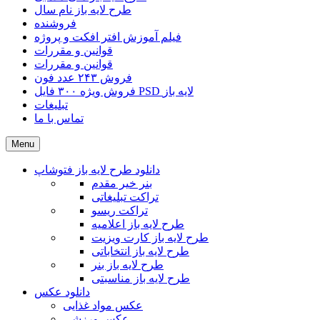
طرح لایه باز نام سال
فروشنده
فیلم آموزش افتر افکت و پروژه
قوانین و مقررات
قوانین و مقررات
فروش ۲۴۳ عدد فون
فروش ویژه ۳۰۰ فایل PSD لایه باز
تبلیغات
تماس با ما
Menu
دانلود طرح لایه باز فتوشاپ
بنر خیر مقدم
تراکت تبلیغاتی
تراکت ریسو
طرح لایه باز اعلامیه
طرح لایه باز کارت ویزیت
طرح لایه باز انتخاباتی
طرح لایه باز بنر
طرح لایه باز مناسبتی
دانلود عکس
عکس مواد غذایی
عکس ورزشی