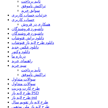
تأیید پرداخت
تراکنش ناموفق
سوابق خرید
جزئیات حساب کاربری
حساب کاربری
همکاری در فروش
داشبورد فروشندگان
داشبورد فروشندگان
دانلود براش فتوشاپ
دانلود طرح لایه باز فتوشاپ
دانلود عکس جدید
دانلود وکتور
درباره ما
راهنمای خرید
سبد خرید
تأیید پرداخت
تراکنش ناموفق
سوالات متداول
سوالات متداول
طرح کارت ویزیت
طرح لایه باز PSD
طرح لایه باز psd
طرح لایه باز تقویم سال
طرح لایه باز ملی مذهبی