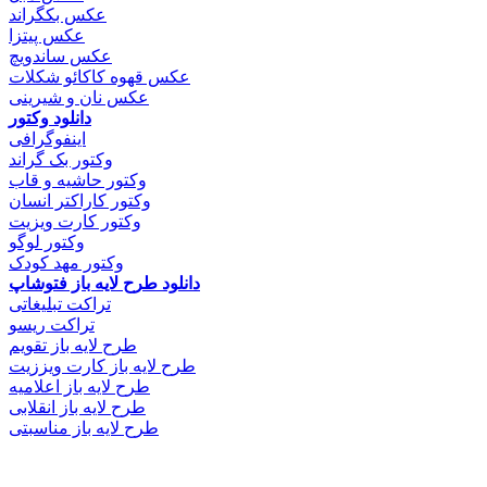
عکس بکگراند
عکس پیتزا
عکس ساندویچ
عکس قهوه کاکائو شکلات
عکس نان و شیرینی
دانلود وکتور
اینفوگرافی
وکتور بک گراند
وکتور حاشیه و قاب
وکتور کاراکتر انسان
وکتور کارت ویزیت
وکتور لوگو
وکتور مهد کودک
دانلود طرح لایه باز فتوشاپ
تراکت تبلیغاتی
تراکت ریسو
طرح لایه باز تقویم
طرح لایه باز کارت ویززیت
طرح لایه باز اعلامیه
طرح لایه باز انقلابی
طرح لایه باز مناسبتی