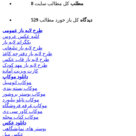
8 مطلب
کل مطالب سایت
529 دیدگاه
کل باز خورد مطالب
طرح لایه باز عمومی
آتلیه عکس عروس
بکگراند لایه باز
طرح لایه باز تبلیغاتی
طرح لایه باز دفترچه کاغذ
طرح لایه باز قاب عکس
طرح لایه باز مهد کودک
کارت ویزیت آماده
دانلود موکاپ
موکاپ اتومبیل
موکاپ بسته بندی
موکاپ پوستر بروشور
موکاپ تابلو بیلبورد
موکاپ غرفه فروشگاه
موکاپ کاور سی دی
موکاپ کتاب مجله
دانلود عکس
پوستر های نمایشگاهی
عکس مبل