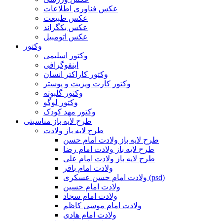
عکس فناوری اطلاعات
عکس طبیعت
عکس بکگراند
عکس اتومبیل
وکتور
وکتور اسلیمی
اینفوگرافی
وکتور کاراکتر انسان
وکتور کارت ویزیت و پوستر
وکتور گلبوته
وکتور لوگو
وکتور مهد کودک
طرح لایه باز مناسبتی
طرح لایه باز ولادت
طرح لایه باز ولادت امام حسن
طرح لایه باز ولادت امام رضا
طرح لایه باز ولادت امام علی
ولادت امام باقر
ولادت امام حسن عسکری (psd)
ولادت امام حسین
ولادت امام سجاد
ولادت امام موسی کاظم
ولادت امام هادی