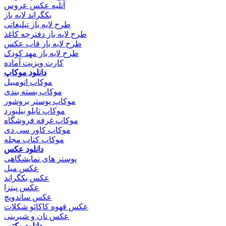
آتلیه عکس عروس
بکگراند لایه باز
طرح لایه باز تبلیغاتی
طرح لایه باز دفترچه کاغذ
طرح لایه باز قاب عکس
طرح لایه باز مهد کودک
کارت ویزیت آماده
دانلود موکاپ
موکاپ اتومبیل
موکاپ بسته بندی
موکاپ پوستر بروشور
موکاپ تابلو بیلبورد
موکاپ غرفه فروشگاه
موکاپ کاور سی دی
موکاپ کتاب مجله
دانلود عکس
پوستر های نمایشگاهی
عکس مبل
عکس بکگراند
عکس پیتزا
عکس ساندویچ
عکس قهوه کاکائو شکلات
عکس نان و شیرینی
دانلود وکتور