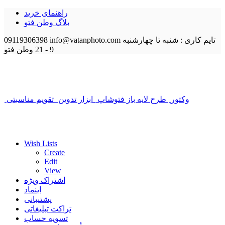
راهنمای خرید
بلاگ وطن فتو
تایم کاری : شنبه تا چهارشنبه
info@vatanphoto.com
09119306398
9 - 21
وطن فتو
وکتور
طرح لایه باز فتوشاپ
ابزار تدوین
تقویم مناسبتی
Wish Lists
Create
Edit
View
اشتراک ویژه
اینماد
پشتیبانی
تراکت تبلیغاتی
تسویه حساب