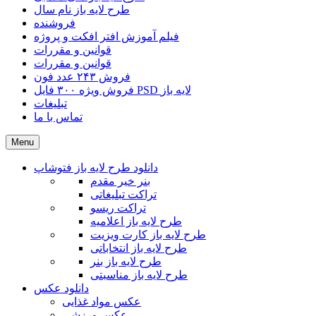
طرح لایه باز نام سال
فروشنده
فیلم آموزش افتر افکت و پروژه
قوانین و مقررات
قوانین و مقررات
فروش ۲۴۳ عدد فون
فروش ویژه ۳۰۰ فایل PSD لایه باز
تبلیغات
تماس با ما
Menu
دانلود طرح لایه باز فتوشاپ
بنر خیر مقدم
تراکت تبلیغاتی
تراکت ریسو
طرح لایه باز اعلامیه
طرح لایه باز کارت ویزیت
طرح لایه باز انتخاباتی
طرح لایه باز بنر
طرح لایه باز مناسبتی
دانلود عکس
عکس مواد غذایی
عکس ورزشی