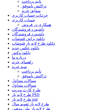
تأیید پرداخت
تراکنش ناموفق
سوابق خرید
جزئیات حساب کاربری
حساب کاربری
همکاری در فروش
داشبورد فروشندگان
داشبورد فروشندگان
دانلود براش فتوشاپ
دانلود طرح لایه باز فتوشاپ
دانلود عکس جدید
دانلود وکتور
درباره ما
راهنمای خرید
سبد خرید
تأیید پرداخت
تراکنش ناموفق
سوالات متداول
سوالات متداول
طرح کارت ویزیت
طرح لایه باز PSD
طرح لایه باز psd
طرح لایه باز تقویم سال
طرح لایه باز ملی مذهبی