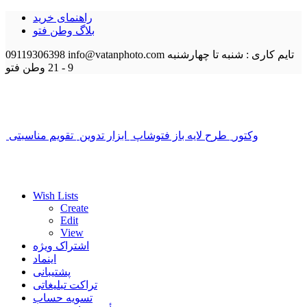
راهنمای خرید
بلاگ وطن فتو
تایم کاری : شنبه تا چهارشنبه
info@vatanphoto.com
09119306398
9 - 21
وطن فتو
وکتور
طرح لایه باز فتوشاپ
ابزار تدوین
تقویم مناسبتی
Wish Lists
Create
Edit
View
اشتراک ویژه
اینماد
پشتیبانی
تراکت تبلیغاتی
تسویه حساب