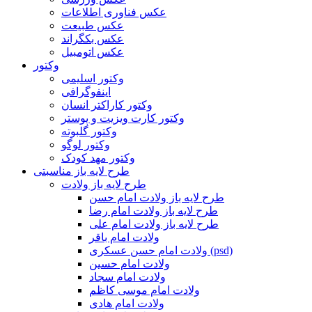
عکس فناوری اطلاعات
عکس طبیعت
عکس بکگراند
عکس اتومبیل
وکتور
وکتور اسلیمی
اینفوگرافی
وکتور کاراکتر انسان
وکتور کارت ویزیت و پوستر
وکتور گلبوته
وکتور لوگو
وکتور مهد کودک
طرح لایه باز مناسبتی
طرح لایه باز ولادت
طرح لایه باز ولادت امام حسن
طرح لایه باز ولادت امام رضا
طرح لایه باز ولادت امام علی
ولادت امام باقر
ولادت امام حسن عسکری (psd)
ولادت امام حسین
ولادت امام سجاد
ولادت امام موسی کاظم
ولادت امام هادی