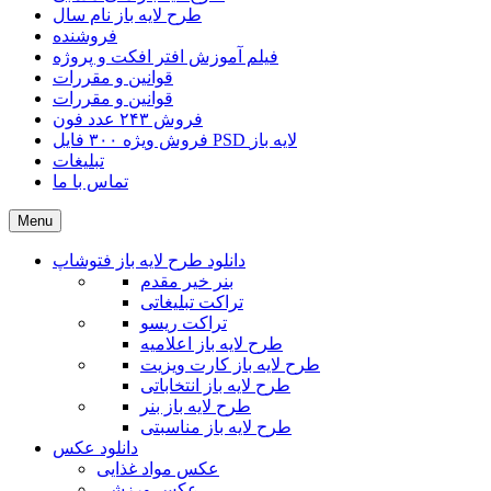
طرح لایه باز نام سال
فروشنده
فیلم آموزش افتر افکت و پروژه
قوانین و مقررات
قوانین و مقررات
فروش ۲۴۳ عدد فون
فروش ویژه ۳۰۰ فایل PSD لایه باز
تبلیغات
تماس با ما
Menu
دانلود طرح لایه باز فتوشاپ
بنر خیر مقدم
تراکت تبلیغاتی
تراکت ریسو
طرح لایه باز اعلامیه
طرح لایه باز کارت ویزیت
طرح لایه باز انتخاباتی
طرح لایه باز بنر
طرح لایه باز مناسبتی
دانلود عکس
عکس مواد غذایی
عکس ورزشی