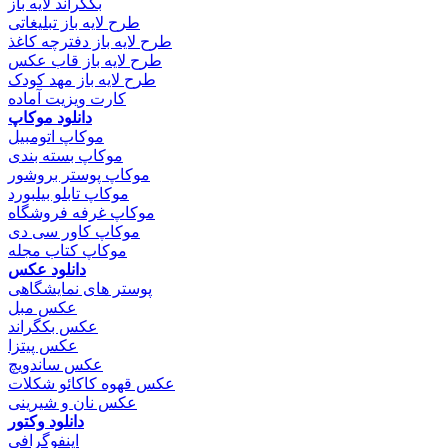
بکگراند لایه باز
طرح لایه باز تبلیغاتی
طرح لایه باز دفترچه کاغذ
طرح لایه باز قاب عکس
طرح لایه باز مهد کودک
کارت ویزیت آماده
دانلود موکاپ
موکاپ اتومبیل
موکاپ بسته بندی
موکاپ پوستر بروشور
موکاپ تابلو بیلبورد
موکاپ غرفه فروشگاه
موکاپ کاور سی دی
موکاپ کتاب مجله
دانلود عکس
پوستر های نمایشگاهی
عکس مبل
عکس بکگراند
عکس پیتزا
عکس ساندویچ
عکس قهوه کاکائو شکلات
عکس نان و شیرینی
دانلود وکتور
اینفوگرافی