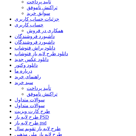
تأیید پرداخت
تراکنش ناموفق
سوابق خرید
جزئیات حساب کاربری
حساب کاربری
همکاری در فروش
داشبورد فروشندگان
داشبورد فروشندگان
دانلود براش فتوشاپ
دانلود طرح لایه باز فتوشاپ
دانلود عکس جدید
دانلود وکتور
درباره ما
راهنمای خرید
سبد خرید
تأیید پرداخت
تراکنش ناموفق
سوالات متداول
سوالات متداول
طرح کارت ویزیت
طرح لایه باز PSD
طرح لایه باز psd
طرح لایه باز تقویم سال
طرح لایه باز ملی مذهبی