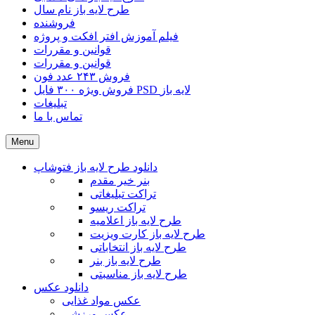
طرح لایه باز نام سال
فروشنده
فیلم آموزش افتر افکت و پروژه
قوانین و مقررات
قوانین و مقررات
فروش ۲۴۳ عدد فون
فروش ویژه ۳۰۰ فایل PSD لایه باز
تبلیغات
تماس با ما
Menu
دانلود طرح لایه باز فتوشاپ
بنر خیر مقدم
تراکت تبلیغاتی
تراکت ریسو
طرح لایه باز اعلامیه
طرح لایه باز کارت ویزیت
طرح لایه باز انتخاباتی
طرح لایه باز بنر
طرح لایه باز مناسبتی
دانلود عکس
عکس مواد غذایی
عکس ورزشی