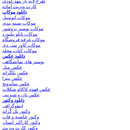
طرح لایه باز مهد کودک
کارت ویزیت آماده
دانلود موکاپ
موکاپ اتومبیل
موکاپ بسته بندی
موکاپ پوستر بروشور
موکاپ تابلو بیلبورد
موکاپ غرفه فروشگاه
موکاپ کاور سی دی
موکاپ کتاب مجله
دانلود عکس
پوستر های نمایشگاهی
عکس مبل
عکس بکگراند
عکس پیتزا
عکس ساندویچ
عکس قهوه کاکائو شکلات
عکس نان و شیرینی
دانلود وکتور
اینفوگرافی
وکتور بک گراند
وکتور حاشیه و قاب
وکتور کاراکتر انسان
وکتور کارت ویزیت