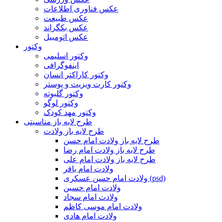
عکس فناوری اطلاعات
عکس طبیعت
عکس بکگراند
عکس اتومبیل
وکتور
وکتور اسلیمی
اینفوگرافی
وکتور کاراکتر انسان
وکتور کارت ویزیت و پوستر
وکتور گلبوته
وکتور لوگو
وکتور مهد کودک
طرح لایه باز مناسبتی
طرح لایه باز ولادت
طرح لایه باز ولادت امام حسن
طرح لایه باز ولادت امام رضا
طرح لایه باز ولادت امام علی
ولادت امام باقر
ولادت امام حسن عسکری (psd)
ولادت امام حسین
ولادت امام سجاد
ولادت امام موسی کاظم
ولادت امام هادی