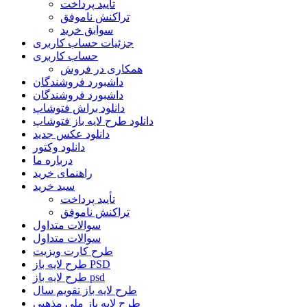
تأیید پرداخت
تراکنش ناموفق
سوابق خرید
جزئیات حساب کاربری
حساب کاربری
همکاری در فروش
داشبورد فروشندگان
داشبورد فروشندگان
دانلود براش فتوشاپ
دانلود طرح لایه باز فتوشاپ
دانلود عکس جدید
دانلود وکتور
درباره ما
راهنمای خرید
سبد خرید
تأیید پرداخت
تراکنش ناموفق
سوالات متداول
سوالات متداول
طرح کارت ویزیت
طرح لایه باز PSD
طرح لایه باز psd
طرح لایه باز تقویم سال
طرح لایه باز ملی مذهبی