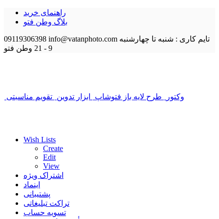
راهنمای خرید
بلاگ وطن فتو
تایم کاری : شنبه تا چهارشنبه
info@vatanphoto.com
09119306398
9 - 21
وطن فتو
وکتور
طرح لایه باز فتوشاپ
ابزار تدوین
تقویم مناسبتی
Wish Lists
Create
Edit
View
اشتراک ویژه
اینماد
پشتیبانی
تراکت تبلیغاتی
تسویه حساب