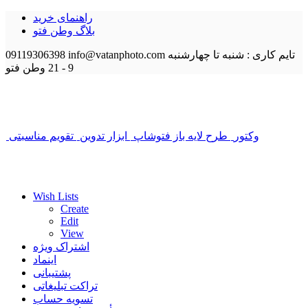
راهنمای خرید
بلاگ وطن فتو
تایم کاری : شنبه تا چهارشنبه
info@vatanphoto.com
09119306398
9 - 21
وطن فتو
وکتور
طرح لایه باز فتوشاپ
ابزار تدوین
تقویم مناسبتی
Wish Lists
Create
Edit
View
اشتراک ویژه
اینماد
پشتیبانی
تراکت تبلیغاتی
تسویه حساب