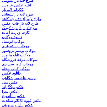
طرح لایه باز عمومی
آتلیه عکس عروس
بکگراند لایه باز
طرح لایه باز تبلیغاتی
طرح لایه باز دفترچه کاغذ
طرح لایه باز قاب عکس
طرح لایه باز مهد کودک
کارت ویزیت آماده
دانلود موکاپ
موکاپ اتومبیل
موکاپ بسته بندی
موکاپ پوستر بروشور
موکاپ تابلو بیلبورد
موکاپ غرفه فروشگاه
موکاپ کاور سی دی
موکاپ کتاب مجله
دانلود عکس
پوستر های نمایشگاهی
عکس مبل
عکس بکگراند
عکس پیتزا
عکس ساندویچ
عکس قهوه کاکائو شکلات
عکس نان و شیرینی