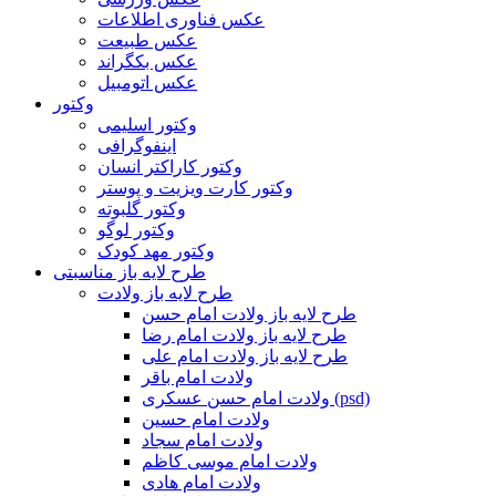
عکس فناوری اطلاعات
عکس طبیعت
عکس بکگراند
عکس اتومبیل
وکتور
وکتور اسلیمی
اینفوگرافی
وکتور کاراکتر انسان
وکتور کارت ویزیت و پوستر
وکتور گلبوته
وکتور لوگو
وکتور مهد کودک
طرح لایه باز مناسبتی
طرح لایه باز ولادت
طرح لایه باز ولادت امام حسن
طرح لایه باز ولادت امام رضا
طرح لایه باز ولادت امام علی
ولادت امام باقر
ولادت امام حسن عسکری (psd)
ولادت امام حسین
ولادت امام سجاد
ولادت امام موسی کاظم
ولادت امام هادی