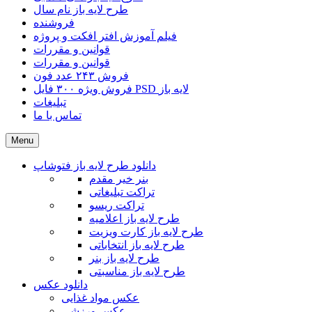
طرح لایه باز نام سال
فروشنده
فیلم آموزش افتر افکت و پروژه
قوانین و مقررات
قوانین و مقررات
فروش ۲۴۳ عدد فون
فروش ویژه ۳۰۰ فایل PSD لایه باز
تبلیغات
تماس با ما
Menu
دانلود طرح لایه باز فتوشاپ
بنر خیر مقدم
تراکت تبلیغاتی
تراکت ریسو
طرح لایه باز اعلامیه
طرح لایه باز کارت ویزیت
طرح لایه باز انتخاباتی
طرح لایه باز بنر
طرح لایه باز مناسبتی
دانلود عکس
عکس مواد غذایی
عکس ورزشی