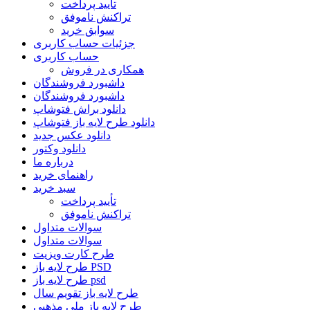
تأیید پرداخت
تراکنش ناموفق
سوابق خرید
جزئیات حساب کاربری
حساب کاربری
همکاری در فروش
داشبورد فروشندگان
داشبورد فروشندگان
دانلود براش فتوشاپ
دانلود طرح لایه باز فتوشاپ
دانلود عکس جدید
دانلود وکتور
درباره ما
راهنمای خرید
سبد خرید
تأیید پرداخت
تراکنش ناموفق
سوالات متداول
سوالات متداول
طرح کارت ویزیت
طرح لایه باز PSD
طرح لایه باز psd
طرح لایه باز تقویم سال
طرح لایه باز ملی مذهبی