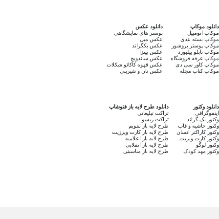
دانلود موکاپ
دانلود عکس
موکاپ اتومبیل
پوستر های نمایشگاهی
موکاپ بسته بندی
عکس مبل
موکاپ پوستر بروشور
عکس بکگراند
موکاپ تابلو بیلبورد
عکس پیتزا
موکاپ غرفه فروشگاه
عکس ساندویچ
موکاپ کاور سی دی
عکس قهوه کاکائو شکلات
موکاپ کتاب مجله
عکس نان و شیرینی
دانلود وکتور
دانلود طرح لایه باز فتوشاپ
اینفوگرافی
تراکت تبلیغاتی
وکتور بک گراند
تراکت ریسو
وکتور حاشیه و قاب
طرح لایه باز تقویم
وکتور کاراکتر انسان
طرح لایه باز کارت ویززیت
وکتور کارت ویزیت
طرح لایه باز اعلامیه
وکتور لوگو
طرح لایه باز انقلابی
وکتور مهد کودک
طرح لایه باز مناسبتی