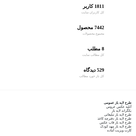
1811 کاربر
کل کاربران سایت
7442 محصول
مجموع محصولات
8 مطلب
کل مطالب سایت
529 دیدگاه
کل باز خورد مطالب
طرح لایه باز عمومی
آتلیه عکس عروس
بکگراند لایه باز
طرح لایه باز تبلیغاتی
طرح لایه باز دفترچه کاغذ
طرح لایه باز قاب عکس
طرح لایه باز مهد کودک
کارت ویزیت آماده