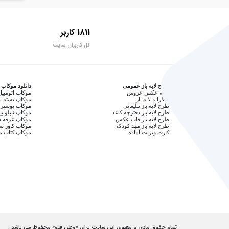
1811 کاربر
کل کاربران سایت
طرح لایه باز عمومی
دانلود موکاپ
آتلیه عکس عروس
موکاپ اتومبیل
بکگراند لایه باز
موکاپ بسته ب
طرح لایه باز تبلیغاتی
موکاپ پوستر 
طرح لایه باز دفترچه کاغذ
موکاپ تابلو بی
طرح لایه باز قاب عکس
موکاپ غرفه ف
طرح لایه باز مهد کودک
موکاپ کاور 
کارت ویزیت آماده
موکاپ کتاب م
تمام حقوق مادی و معنوی این سایت برای «وطن فتو» محفوظ می باشد .