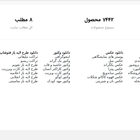
7442 محصول
8 مطلب
مجموع محصولات
کل مطالب سایت
دانلود عکس
دانلود وکتور
دانلود طرح لایه باز فتوشاپ
پوستر های نمایشگاهی
اینفوگرافی
تراکت تبلیغاتی
ندی
عکس مبل
وکتور بک گراند
تراکت ریسو
بروشور
عکس بکگراند
وکتور حاشیه و قاب
طرح لایه باز تقویم
لبورد
عکس پیتزا
وکتور کاراکتر انسان
طرح لایه باز کارت ویززیت
روشگاه
عکس ساندویچ
وکتور کارت ویزیت
طرح لایه باز اعلامیه
سی دی
عکس قهوه کاکائو شکلات
وکتور لوگو
طرح لایه باز انقلابی
جله
عکس نان و شیرینی
وکتور مهد کودک
طرح لایه باز مناسبتی