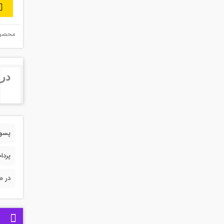
محصول 
درب
پسورد 
پردا
در ص