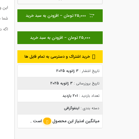
این وکتور با ف
25,000 تومان – افزودن به سبد خرید
شما م
اگه د
خرید اشتراک و دسترسی به تمام فایل ها
تاریخ انتشار :
3 ژانویه 2025
تاریخ بروزرسانی :
3 ژانویه 2025
تعداد بازدید :
201 بازدید
دسته بندی :
اینفوگرافی
میانگین امتیاز این محصول
است .