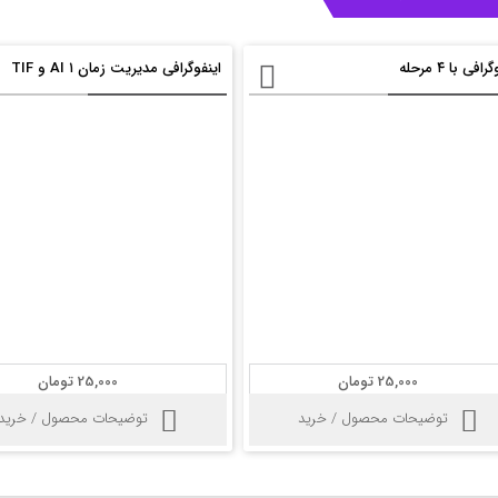
افی با ۴ مرحله
اینفوگرافی مدیریت زمان ۱ AI و TIF
25,000 تومان
25,000 تومان
توضیحات محصول / خرید
توضیحات محصول / خرید