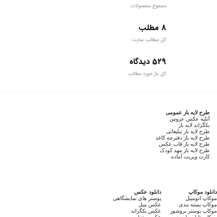
مجموع محصولات
8 مطلب
کل مطالب سایت
529 دیدگاه
کل باز خورد مطالب
طرح لایه باز عمومی
آتلیه عکس عروس
بکگراند لایه باز
طرح لایه باز تبلیغاتی
طرح لایه باز دفترچه کاغذ
طرح لایه باز قاب عکس
طرح لایه باز مهد کودک
کارت ویزیت آماده
دانلود موکاپ
دانلود عکس
موکاپ اتومبیل
پوستر های نمایشگاهی
موکاپ بسته بندی
عکس مبل
موکاپ پوستر بروشور
عکس بکگراند
موکاپ تابلو بیلبورد
عکس پیتزا