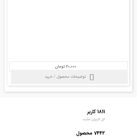
20,000 تومان
توضیحات محصول / خرید
1811 کاربر
کل کاربران سایت
7442 محصول