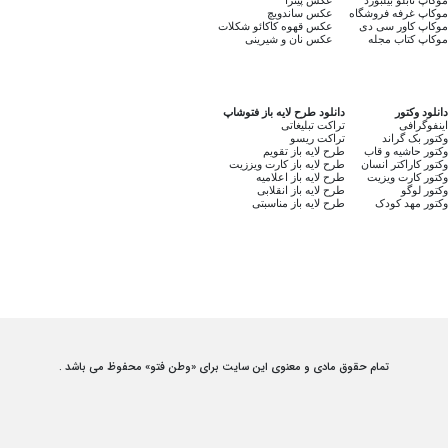
موکاپ غرفه فروشگاه
عکس ساندویچ
موکاپ کاور سی دی
عکس قهوه کاکائو شکلات
موکاپ کتاب مجله
عکس نان و شیرینی
دانلود وکتور
دانلود طرح لایه باز فتوشاپ
اینفوگرافی
تراکت تبلیغاتی
وکتور بک گراند
تراکت ریسو
وکتور حاشیه و قاب
طرح لایه باز تقویم
وکتور کاراکتر انسان
طرح لایه باز کارت ویززیت
وکتور کارت ویزیت
طرح لایه باز اعلامیه
وکتور لوگو
طرح لایه باز انقلابی
وکتور مهد کودک
طرح لایه باز مناسبتی
تمام حقوق مادی و معنوی این سایت برای «وطن فتو» محفوظ می باشد .