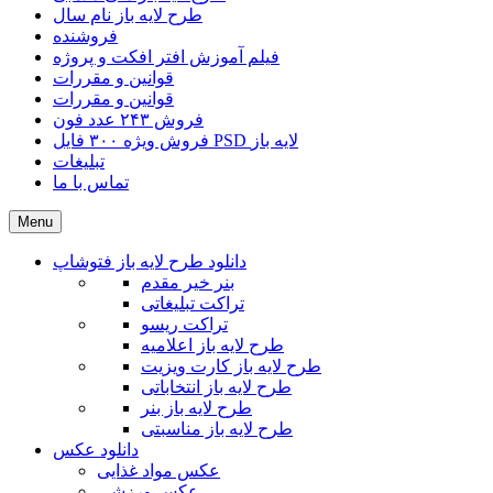
طرح لایه باز نام سال
فروشنده
فیلم آموزش افتر افکت و پروژه
قوانین و مقررات
قوانین و مقررات
فروش ۲۴۳ عدد فون
فروش ویژه ۳۰۰ فایل PSD لایه باز
تبلیغات
تماس با ما
Menu
دانلود طرح لایه باز فتوشاپ
بنر خیر مقدم
تراکت تبلیغاتی
تراکت ریسو
طرح لایه باز اعلامیه
طرح لایه باز کارت ویزیت
طرح لایه باز انتخاباتی
طرح لایه باز بنر
طرح لایه باز مناسبتی
دانلود عکس
عکس مواد غذایی
عکس ورزشی