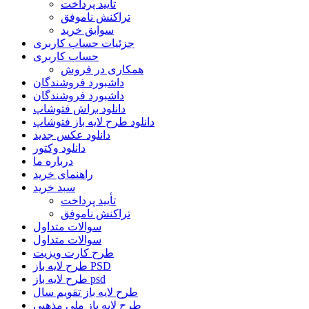
تأیید پرداخت
تراکنش ناموفق
سوابق خرید
جزئیات حساب کاربری
حساب کاربری
همکاری در فروش
داشبورد فروشندگان
داشبورد فروشندگان
دانلود براش فتوشاپ
دانلود طرح لایه باز فتوشاپ
دانلود عکس جدید
دانلود وکتور
درباره ما
راهنمای خرید
سبد خرید
تأیید پرداخت
تراکنش ناموفق
سوالات متداول
سوالات متداول
طرح کارت ویزیت
طرح لایه باز PSD
طرح لایه باز psd
طرح لایه باز تقویم سال
طرح لایه باز ملی مذهبی