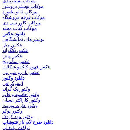
موکاپ بسته بندی
موکاپ پوستر بروشور
موکاپ تابلو بیلبورد
موکاپ غرفه فروشگاه
موکاپ کاور سی دی
موکاپ کتاب مجله
دانلود عکس
پوستر های نمایشگاهی
عکس مبل
عکس بکگراند
عکس پیتزا
عکس ساندویچ
عکس قهوه کاکائو شکلات
عکس نان و شیرینی
دانلود وکتور
اینفوگرافی
وکتور بک گراند
وکتور حاشیه و قاب
وکتور کاراکتر انسان
وکتور کارت ویزیت
وکتور لوگو
وکتور مهد کودک
دانلود طرح لایه باز فتوشاپ
تراکت تبلیغاتی