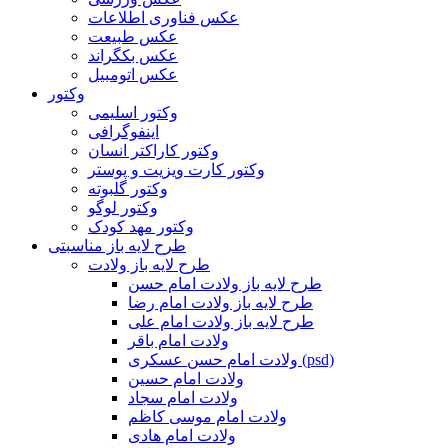
عکس فناوری اطلاعات
عکس طبیعت
عکس بکگراند
عکس اتومبیل
وکتور
وکتور اسلیمی
اینفوگرافی
وکتور کاراکتر انسان
وکتور کارت ویزیت و پوستر
وکتور گلبوته
وکتور لوگو
وکتور مهد کودک
طرح لایه باز مناسبتی
طرح لایه باز ولادت
طرح لایه باز ولادت امام حسن
طرح لایه باز ولادت امام رضا
طرح لایه باز ولادت امام علی
ولادت امام باقر
ولادت امام حسن عسکری (psd)
ولادت امام حسین
ولادت امام سجاد
ولادت امام موسی کاظم
ولادت امام هادی