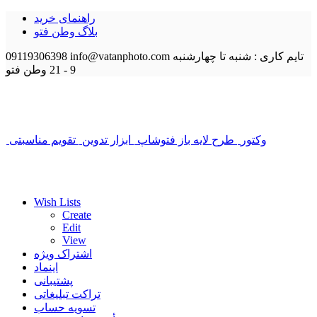
راهنمای خرید
بلاگ وطن فتو
تایم کاری : شنبه تا چهارشنبه
info@vatanphoto.com
09119306398
9 - 21
وطن فتو
وکتور
طرح لایه باز فتوشاپ
ابزار تدوین
تقویم مناسبتی
Wish Lists
Create
Edit
View
اشتراک ویژه
اینماد
پشتیبانی
تراکت تبلیغاتی
تسویه حساب