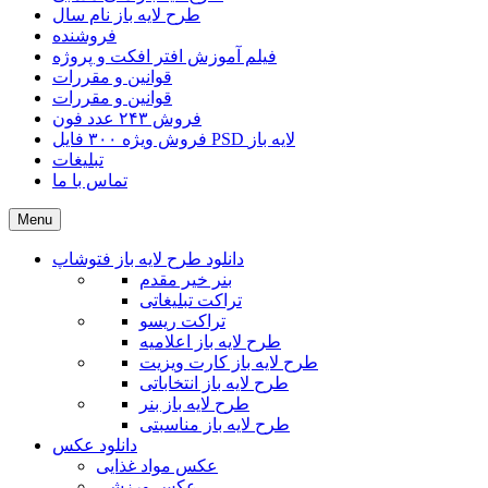
طرح لایه باز نام سال
فروشنده
فیلم آموزش افتر افکت و پروژه
قوانین و مقررات
قوانین و مقررات
فروش ۲۴۳ عدد فون
فروش ویژه ۳۰۰ فایل PSD لایه باز
تبلیغات
تماس با ما
Menu
دانلود طرح لایه باز فتوشاپ
بنر خیر مقدم
تراکت تبلیغاتی
تراکت ریسو
طرح لایه باز اعلامیه
طرح لایه باز کارت ویزیت
طرح لایه باز انتخاباتی
طرح لایه باز بنر
طرح لایه باز مناسبتی
دانلود عکس
عکس مواد غذایی
عکس ورزشی