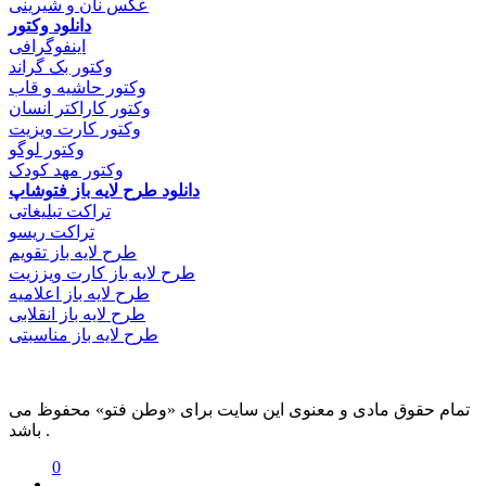
عکس نان و شیرینی
دانلود وکتور
اینفوگرافی
وکتور بک گراند
وکتور حاشیه و قاب
وکتور کاراکتر انسان
وکتور کارت ویزیت
وکتور لوگو
وکتور مهد کودک
دانلود طرح لایه باز فتوشاپ
تراکت تبلیغاتی
تراکت ریسو
طرح لایه باز تقویم
طرح لایه باز کارت ویززیت
طرح لایه باز اعلامیه
طرح لایه باز انقلابی
طرح لایه باز مناسبتی
تمام حقوق مادی و معنوی این سایت برای «وطن فتو» محفوظ می
باشد .
0