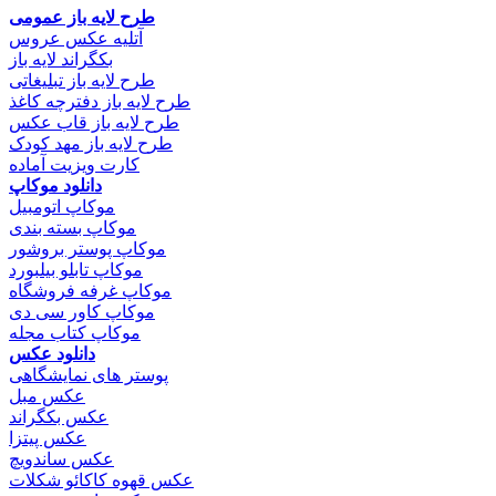
طرح لایه باز عمومی
آتلیه عکس عروس
بکگراند لایه باز
طرح لایه باز تبلیغاتی
طرح لایه باز دفترچه کاغذ
طرح لایه باز قاب عکس
طرح لایه باز مهد کودک
کارت ویزیت آماده
دانلود موکاپ
موکاپ اتومبیل
موکاپ بسته بندی
موکاپ پوستر بروشور
موکاپ تابلو بیلبورد
موکاپ غرفه فروشگاه
موکاپ کاور سی دی
موکاپ کتاب مجله
دانلود عکس
پوستر های نمایشگاهی
عکس مبل
عکس بکگراند
عکس پیتزا
عکس ساندویچ
عکس قهوه کاکائو شکلات