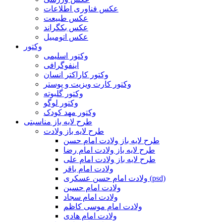
عکس فناوری اطلاعات
عکس طبیعت
عکس بکگراند
عکس اتومبیل
وکتور
وکتور اسلیمی
اینفوگرافی
وکتور کاراکتر انسان
وکتور کارت ویزیت و پوستر
وکتور گلبوته
وکتور لوگو
وکتور مهد کودک
طرح لایه باز مناسبتی
طرح لایه باز ولادت
طرح لایه باز ولادت امام حسن
طرح لایه باز ولادت امام رضا
طرح لایه باز ولادت امام علی
ولادت امام باقر
ولادت امام حسن عسکری (psd)
ولادت امام حسین
ولادت امام سجاد
ولادت امام موسی کاظم
ولادت امام هادی