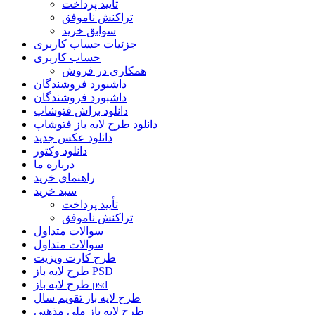
تأیید پرداخت
تراکنش ناموفق
سوابق خرید
جزئیات حساب کاربری
حساب کاربری
همکاری در فروش
داشبورد فروشندگان
داشبورد فروشندگان
دانلود براش فتوشاپ
دانلود طرح لایه باز فتوشاپ
دانلود عکس جدید
دانلود وکتور
درباره ما
راهنمای خرید
سبد خرید
تأیید پرداخت
تراکنش ناموفق
سوالات متداول
سوالات متداول
طرح کارت ویزیت
طرح لایه باز PSD
طرح لایه باز psd
طرح لایه باز تقویم سال
طرح لایه باز ملی مذهبی