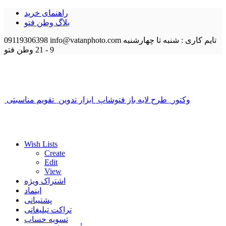
راهنمای خرید
بلاگ وطن فتو
تایم کاری : شنبه تا چهارشنبه
info@vatanphoto.com
09119306398
9 - 21
وطن فتو
وکتور
طرح لایه باز فتوشاپ
ابزار تدوین
تقویم مناسبتی
Wish Lists
Create
Edit
View
اشتراک ویژه
اینماد
پشتیبانی
تراکت تبلیغاتی
تسویه حساب