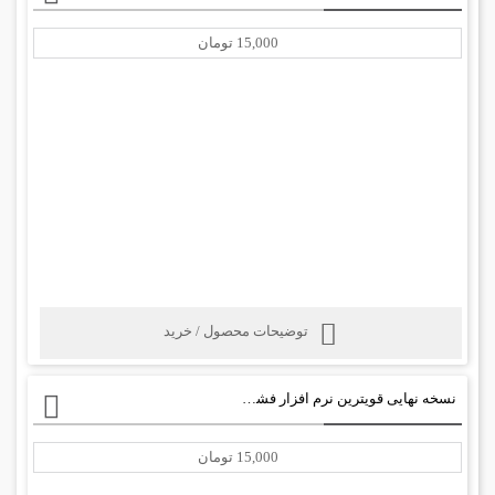
15,000 تومان
توضیحات محصول / خرید
نسخه نهایی قویترین نرم افزار فشرده ساز WinRAR 4.20 Final
15,000 تومان