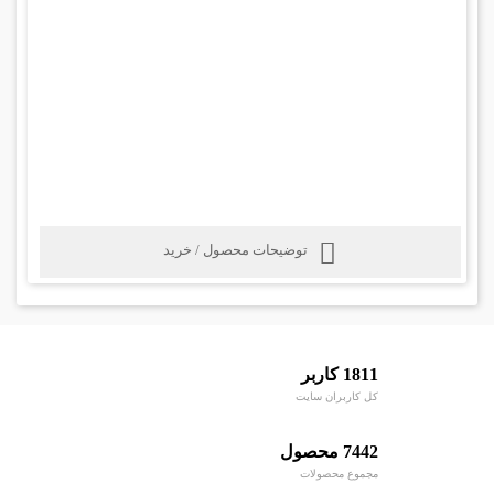
توضیحات محصول / خرید
1811 کاربر
کل کاربران سایت
7442 محصول
مجموع محصولات