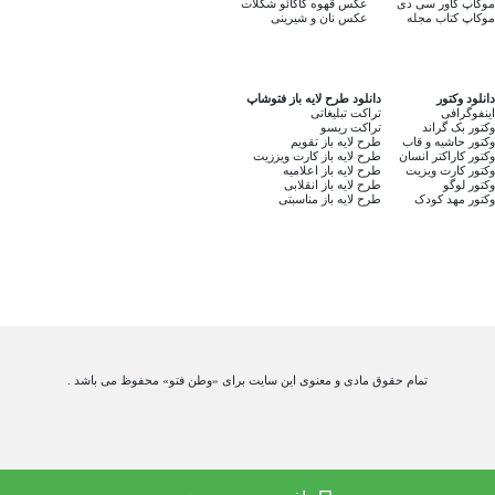
موکاپ کاور سی دی
عکس قهوه کاکائو شکلات
موکاپ کتاب مجله
عکس نان و شیرینی
دانلود وکتور
دانلود طرح لایه باز فتوشاپ
اینفوگرافی
تراکت تبلیغاتی
وکتور بک گراند
تراکت ریسو
وکتور حاشیه و قاب
طرح لایه باز تقویم
وکتور کاراکتر انسان
طرح لایه باز کارت ویززیت
وکتور کارت ویزیت
طرح لایه باز اعلامیه
وکتور لوگو
طرح لایه باز انقلابی
وکتور مهد کودک
طرح لایه باز مناسبتی
تمام حقوق مادی و معنوی این سایت برای «وطن فتو» محفوظ می باشد .