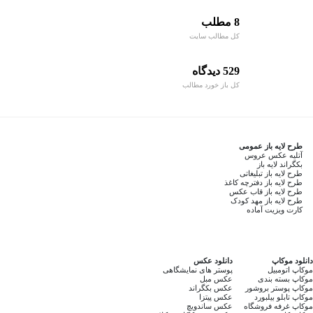
8 مطلب
کل مطالب سایت
529 دیدگاه
کل باز خورد مطالب
طرح لایه باز عمومی
آتلیه عکس عروس
بکگراند لایه باز
طرح لایه باز تبلیغاتی
طرح لایه باز دفترچه کاغذ
طرح لایه باز قاب عکس
طرح لایه باز مهد کودک
کارت ویزیت آماده
دانلود موکاپ
دانلود عکس
موکاپ اتومبیل
پوستر های نمایشگاهی
موکاپ بسته بندی
عکس مبل
موکاپ پوستر بروشور
عکس بکگراند
موکاپ تابلو بیلبورد
عکس پیتزا
موکاپ غرفه فروشگاه
عکس ساندویچ