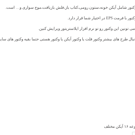
کتور شامل آیکن خونه،ستون رومی،کتاب باز،فلش بازیافت،موج سواری و… است.
 فرمت EPS در اختیار شما قرار دارد.
ی تونین این وکتور رو تو نرم افزار ایلاستریتور ویرایش کنین.
نبال طرح های بیشتر
وکتور فلت
یا
وکتور آیکن
یا
وکتور
هستی حتما بقیه وکتور های سایت
یکن مختلف