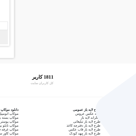
1811 کاربر
کل کاربران سایت
طرح لایه باز عمومی
دانلود موکاپ
آتلیه عکس عروس
موکاپ اتومبیل
بکگراند لایه باز
موکاپ بسته ب
طرح لایه باز تبلیغاتی
موکاپ پوستر 
طرح لایه باز دفترچه کاغذ
موکاپ تابلو بی
طرح لایه باز قاب عکس
موکاپ غرفه ف
طرح لایه باز مهد کودک
موکاپ کاور 