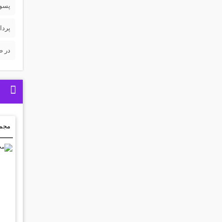
پسورد 
پردا
در ص