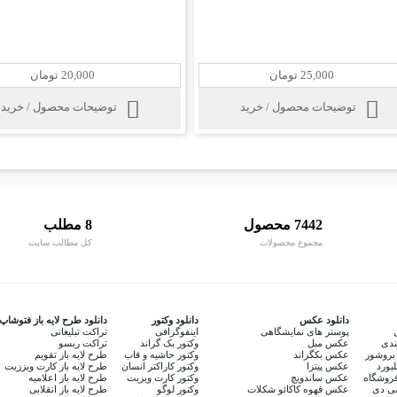
25,000 تومان
20,000 تومان
توضیحات محصول / خرید
توضیحات محصول / خرید
7442 محصول
8 مطلب
مجموع محصولات
کل مطالب سایت
دانلود عکس
دانلود وکتور
دانلود طرح لایه باز فتوشاپ
پوستر های نمایشگاهی
اینفوگرافی
تراکت تبلیغاتی
ندی
عکس مبل
وکتور بک گراند
تراکت ریسو
بروشور
عکس بکگراند
وکتور حاشیه و قاب
طرح لایه باز تقویم
لبورد
عکس پیتزا
وکتور کاراکتر انسان
طرح لایه باز کارت ویززیت
روشگاه
عکس ساندویچ
وکتور کارت ویزیت
طرح لایه باز اعلامیه
سی دی
عکس قهوه کاکائو شکلات
وکتور لوگو
طرح لایه باز انقلابی