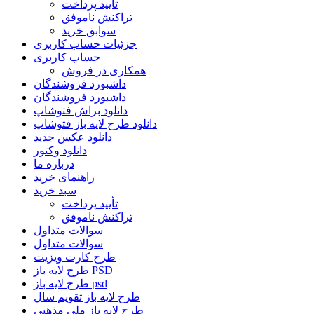
تأیید پرداخت
تراکنش ناموفق
سوابق خرید
جزئیات حساب کاربری
حساب کاربری
همکاری در فروش
داشبورد فروشندگان
داشبورد فروشندگان
دانلود براش فتوشاپ
دانلود طرح لایه باز فتوشاپ
دانلود عکس جدید
دانلود وکتور
درباره ما
راهنمای خرید
سبد خرید
تأیید پرداخت
تراکنش ناموفق
سوالات متداول
سوالات متداول
طرح کارت ویزیت
طرح لایه باز PSD
طرح لایه باز psd
طرح لایه باز تقویم سال
طرح لایه باز ملی مذهبی