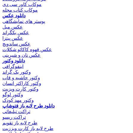
موکاپ کاور سی دی
موکاپ کتاب مجله
دانلود عکس
پوستر های نمایشگاهی
عکس مبل
عکس بکگراند
عکس پیتزا
عکس ساندویچ
عکس قهوه کاکائو شکلات
عکس نان و شیرینی
دانلود وکتور
اینفوگرافی
وکتور بک گراند
وکتور حاشیه و قاب
وکتور کاراکتر انسان
وکتور کارت ویزیت
وکتور لوگو
وکتور مهد کودک
دانلود طرح لایه باز فتوشاپ
تراکت تبلیغاتی
تراکت ریسو
طرح لایه باز تقویم
طرح لایه باز کارت ویززیت