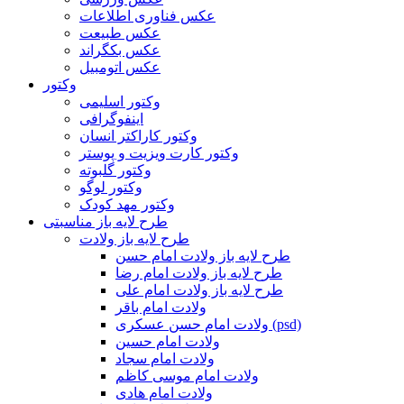
عکس فناوری اطلاعات
عکس طبیعت
عکس بکگراند
عکس اتومبیل
وکتور
وکتور اسلیمی
اینفوگرافی
وکتور کاراکتر انسان
وکتور کارت ویزیت و پوستر
وکتور گلبوته
وکتور لوگو
وکتور مهد کودک
طرح لایه باز مناسبتی
طرح لایه باز ولادت
طرح لایه باز ولادت امام حسن
طرح لایه باز ولادت امام رضا
طرح لایه باز ولادت امام علی
ولادت امام باقر
ولادت امام حسن عسکری (psd)
ولادت امام حسین
ولادت امام سجاد
ولادت امام موسی کاظم
ولادت امام هادی