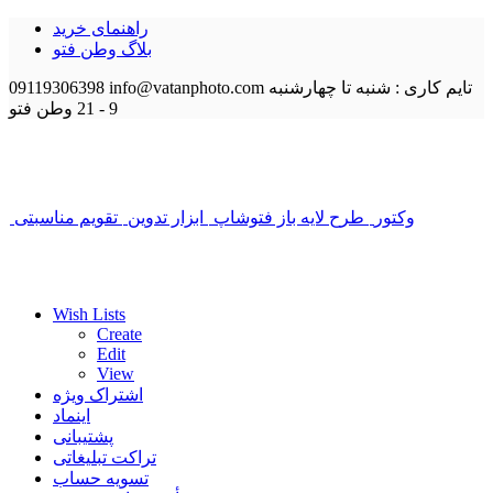
راهنمای خرید
بلاگ وطن فتو
تایم کاری : شنبه تا چهارشنبه
info@vatanphoto.com
09119306398
9 - 21
وطن فتو
وکتور
طرح لایه باز فتوشاپ
ابزار تدوین
تقویم مناسبتی
Wish Lists
Create
Edit
View
اشتراک ویژه
اینماد
پشتیبانی
تراکت تبلیغاتی
تسویه حساب