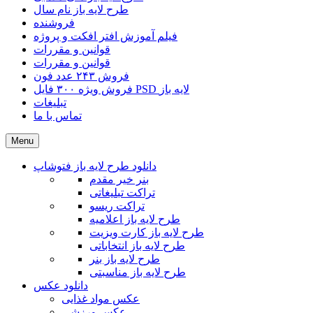
طرح لایه باز نام سال
فروشنده
فیلم آموزش افتر افکت و پروژه
قوانین و مقررات
قوانین و مقررات
فروش ۲۴۳ عدد فون
فروش ویژه ۳۰۰ فایل PSD لایه باز
تبلیغات
تماس با ما
Menu
دانلود طرح لایه باز فتوشاپ
بنر خیر مقدم
تراکت تبلیغاتی
تراکت ریسو
طرح لایه باز اعلامیه
طرح لایه باز کارت ویزیت
طرح لایه باز انتخاباتی
طرح لایه باز بنر
طرح لایه باز مناسبتی
دانلود عکس
عکس مواد غذایی
عکس ورزشی