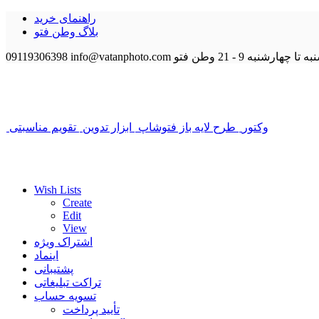
راهنمای خرید
بلاگ وطن فتو
 تا چهارشنبه 9 - 21
وطن فتو
info@vatanphoto.com
09119306398
وکتور
طرح لایه باز فتوشاپ
ابزار تدوین
تقویم مناسبتی
Wish Lists
Create
Edit
View
اشتراک ویژه
اینماد
پشتیبانی
تراکت تبلیغاتی
تسویه حساب
تأیید پرداخت