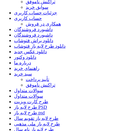
تراکنش ناموفق
سوابق خرید
جزئیات حساب کاربری
حساب کاربری
همکاری در فروش
داشبورد فروشندگان
داشبورد فروشندگان
دانلود براش فتوشاپ
دانلود طرح لایه باز فتوشاپ
دانلود عکس جدید
دانلود وکتور
درباره ما
راهنمای خرید
سبد خرید
تأیید پرداخت
تراکنش ناموفق
سوالات متداول
سوالات متداول
طرح کارت ویزیت
طرح لایه باز PSD
طرح لایه باز psd
طرح لایه باز تقویم سال
طرح لایه باز ملی مذهبی
طرح لایه باز نام سال