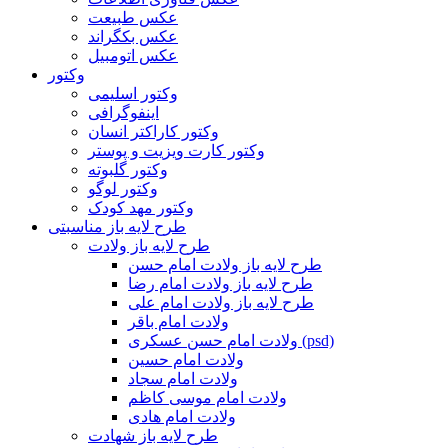
عکس طبیعت
عکس بکگراند
عکس اتومبیل
وکتور
وکتور اسلیمی
اینفوگرافی
وکتور کاراکتر انسان
وکتور کارت ویزیت و پوستر
وکتور گلبوته
وکتور لوگو
وکتور مهد کودک
طرح لایه باز مناسبتی
طرح لایه باز ولادت
طرح لایه باز ولادت امام حسن
طرح لایه باز ولادت امام رضا
طرح لایه باز ولادت امام علی
ولادت امام باقر
ولادت امام حسن عسکری (psd)
ولادت امام حسین
ولادت امام سجاد
ولادت امام موسی کاظم
ولادت امام هادی
طرح لایه باز شهادت