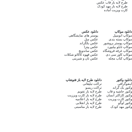
طرح لایه باز قاب عکس
طرح لایه باز مهد کودک
کارت ویزیت آماده
دانلود موکاپ
دانلود عکس
موکاپ اتومبیل
پوستر های نمایشگاهی
موکاپ بسته بندی
عکس مبل
موکاپ پوستر بروشور
عکس بکگراند
موکاپ تابلو بیلبورد
عکس پیتزا
موکاپ غرفه فروشگاه
عکس ساندویچ
موکاپ کاور سی دی
عکس قهوه کاکائو شکلات
موکاپ کتاب مجله
عکس نان و شیرینی
دانلود وکتور
دانلود طرح لایه باز فتوشاپ
اینفوگرافی
تراکت تبلیغاتی
وکتور بک گراند
تراکت ریسو
وکتور حاشیه و قاب
طرح لایه باز تقویم
وکتور کاراکتر انسان
طرح لایه باز کارت ویززیت
وکتور کارت ویزیت
طرح لایه باز اعلامیه
وکتور لوگو
طرح لایه باز انقلابی
وکتور مهد کودک
طرح لایه باز مناسبتی