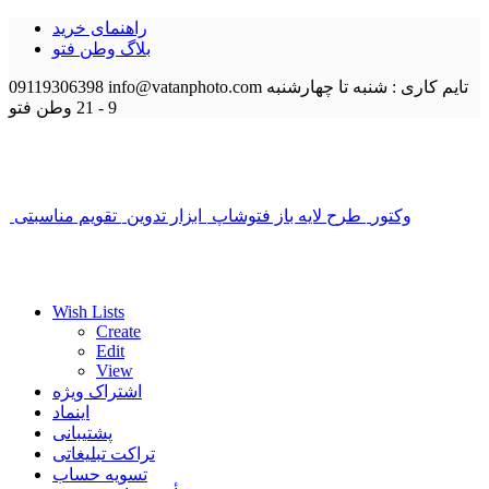
راهنمای خرید
بلاگ وطن فتو
تایم کاری : شنبه تا چهارشنبه
info@vatanphoto.com
09119306398
9 - 21
وطن فتو
وکتور
طرح لایه باز فتوشاپ
ابزار تدوین
تقویم مناسبتی
Wish Lists
Create
Edit
View
اشتراک ویژه
اینماد
پشتیبانی
تراکت تبلیغاتی
تسویه حساب