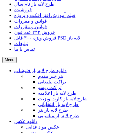
طرح لایه باز نام سال
فروشنده
فیلم آموزش افتر افکت و پروژه
قوانین و مقررات
قوانین و مقررات
فروش ۲۴۳ عدد فون
فروش ویژه ۳۰۰ فایل PSD لایه باز
تبلیغات
تماس با ما
Menu
دانلود طرح لایه باز فتوشاپ
بنر خیر مقدم
تراکت تبلیغاتی
تراکت ریسو
طرح لایه باز اعلامیه
طرح لایه باز کارت ویزیت
طرح لایه باز انتخاباتی
طرح لایه باز بنر
طرح لایه باز مناسبتی
دانلود عکس
عکس مواد غذایی
عکس ورزشی