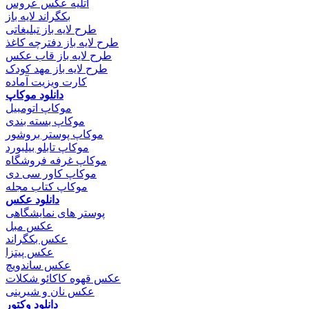
آتلیه عکس عروس
بکگراند لایه باز
طرح لایه باز تبلیغاتی
طرح لایه باز دفترچه کاغذ
طرح لایه باز قاب عکس
طرح لایه باز مهد کودک
کارت ویزیت آماده
دانلود موکاپ
موکاپ اتومبیل
موکاپ بسته بندی
موکاپ پوستر بروشور
موکاپ تابلو بیلبورد
موکاپ غرفه فروشگاه
موکاپ کاور سی دی
موکاپ کتاب مجله
دانلود عکس
پوستر های نمایشگاهی
عکس مبل
عکس بکگراند
عکس پیتزا
عکس ساندویچ
عکس قهوه کاکائو شکلات
عکس نان و شیرینی
دانلود وکتور