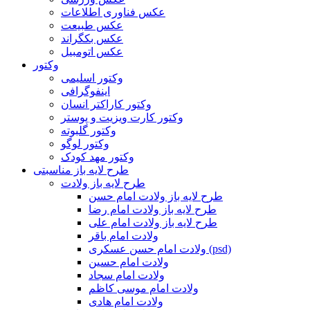
عکس فناوری اطلاعات
عکس طبیعت
عکس بکگراند
عکس اتومبیل
وکتور
وکتور اسلیمی
اینفوگرافی
وکتور کاراکتر انسان
وکتور کارت ویزیت و پوستر
وکتور گلبوته
وکتور لوگو
وکتور مهد کودک
طرح لایه باز مناسبتی
طرح لایه باز ولادت
طرح لایه باز ولادت امام حسن
طرح لایه باز ولادت امام رضا
طرح لایه باز ولادت امام علی
ولادت امام باقر
ولادت امام حسن عسکری (psd)
ولادت امام حسین
ولادت امام سجاد
ولادت امام موسی کاظم
ولادت امام هادی