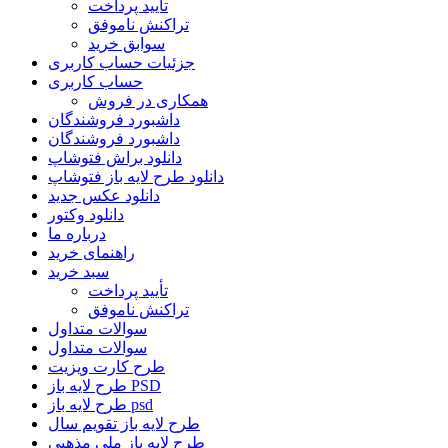
تأیید پرداخت
تراکنش ناموفق
سوابق خرید
جزئیات حساب کاربری
حساب کاربری
همکاری در فروش
داشبورد فروشندگان
داشبورد فروشندگان
دانلود براش فتوشاپ
دانلود طرح لایه باز فتوشاپ
دانلود عکس جدید
دانلود وکتور
درباره ما
راهنمای خرید
سبد خرید
تأیید پرداخت
تراکنش ناموفق
سوالات متداول
سوالات متداول
طرح کارت ویزیت
طرح لایه باز PSD
طرح لایه باز psd
طرح لایه باز تقویم سال
طرح لایه باز ملی مذهبی