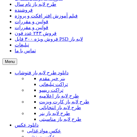
طرح لایه باز نام سال
فروشنده
فیلم آموزش افتر افکت و پروژه
قوانین و مقررات
قوانین و مقررات
فروش ۲۴۳ عدد فون
فروش ویژه ۳۰۰ فایل PSD لایه باز
تبلیغات
تماس با ما
Menu
دانلود طرح لایه باز فتوشاپ
بنر خیر مقدم
تراکت تبلیغاتی
تراکت ریسو
طرح لایه باز اعلامیه
طرح لایه باز کارت ویزیت
طرح لایه باز انتخاباتی
طرح لایه باز بنر
طرح لایه باز مناسبتی
دانلود عکس
عکس مواد غذایی
عکس ورزشی