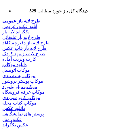
529 دیدگاه
کل باز خورد مطالب
طرح لایه باز عمومی
آتلیه عکس عروس
بکگراند لایه باز
طرح لایه باز تبلیغاتی
طرح لایه باز دفترچه کاغذ
طرح لایه باز قاب عکس
طرح لایه باز مهد کودک
کارت ویزیت آماده
دانلود موکاپ
موکاپ اتومبیل
موکاپ بسته بندی
موکاپ پوستر بروشور
موکاپ تابلو بیلبورد
موکاپ غرفه فروشگاه
موکاپ کاور سی دی
موکاپ کتاب مجله
دانلود عکس
پوستر های نمایشگاهی
عکس مبل
عکس بکگراند