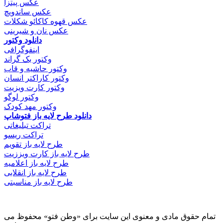
عکس پیتزا
عکس ساندویچ
عکس قهوه کاکائو شکلات
عکس نان و شیرینی
دانلود وکتور
اینفوگرافی
وکتور بک گراند
وکتور حاشیه و قاب
وکتور کاراکتر انسان
وکتور کارت ویزیت
وکتور لوگو
وکتور مهد کودک
دانلود طرح لایه باز فتوشاپ
تراکت تبلیغاتی
تراکت ریسو
طرح لایه باز تقویم
طرح لایه باز کارت ویززیت
طرح لایه باز اعلامیه
طرح لایه باز انقلابی
طرح لایه باز مناسبتی
تمام حقوق مادی و معنوی این سایت برای «وطن فتو» محفوظ می