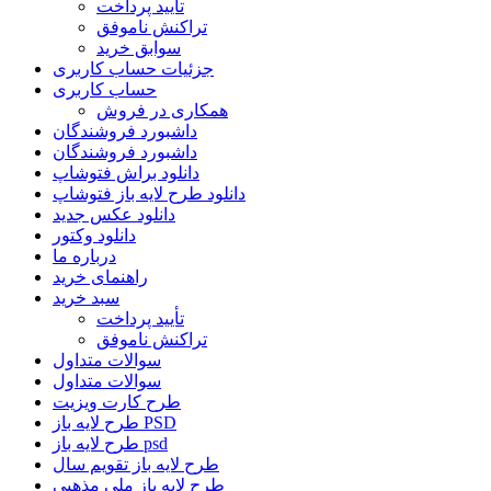
تأیید پرداخت
تراکنش ناموفق
سوابق خرید
جزئیات حساب کاربری
حساب کاربری
همکاری در فروش
داشبورد فروشندگان
داشبورد فروشندگان
دانلود براش فتوشاپ
دانلود طرح لایه باز فتوشاپ
دانلود عکس جدید
دانلود وکتور
درباره ما
راهنمای خرید
سبد خرید
تأیید پرداخت
تراکنش ناموفق
سوالات متداول
سوالات متداول
طرح کارت ویزیت
طرح لایه باز PSD
طرح لایه باز psd
طرح لایه باز تقویم سال
طرح لایه باز ملی مذهبی