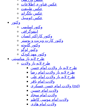
عکس فناوری اطلاعات
عکس طبیعت
عکس بکگراند
عکس اتومبیل
وکتور
وکتور اسلیمی
اینفوگرافی
وکتور کاراکتر انسان
وکتور کارت ویزیت و پوستر
وکتور گلبوته
وکتور لوگو
وکتور مهد کودک
طرح لایه باز مناسبتی
طرح لایه باز ولادت
طرح لایه باز ولادت امام حسن
طرح لایه باز ولادت امام رضا
طرح لایه باز ولادت امام علی
ولادت امام باقر
ولادت امام حسن عسکری (psd)
ولادت امام حسین
ولادت امام سجاد
ولادت امام موسی کاظم
ولادت امام هادی