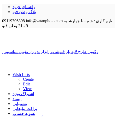
راهنمای خرید
بلاگ وطن فتو
تایم کاری : شنبه تا چهارشنبه
info@vatanphoto.com
09119306398
9 - 21
وطن فتو
وکتور
طرح لایه باز فتوشاپ
ابزار تدوین
تقویم مناسبتی
Wish Lists
Create
Edit
View
اشتراک ویژه
اینماد
پشتیبانی
تراکت تبلیغاتی
تسویه حساب