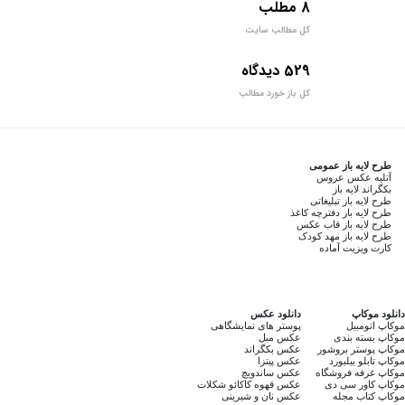
8 مطلب
کل مطالب سایت
529 دیدگاه
کل باز خورد مطالب
طرح لایه باز عمومی
آتلیه عکس عروس
بکگراند لایه باز
طرح لایه باز تبلیغاتی
طرح لایه باز دفترچه کاغذ
طرح لایه باز قاب عکس
طرح لایه باز مهد کودک
کارت ویزیت آماده
دانلود موکاپ
دانلود عکس
موکاپ اتومبیل
پوستر های نمایشگاهی
موکاپ بسته بندی
عکس مبل
موکاپ پوستر بروشور
عکس بکگراند
موکاپ تابلو بیلبورد
عکس پیتزا
موکاپ غرفه فروشگاه
عکس ساندویچ
موکاپ کاور سی دی
عکس قهوه کاکائو شکلات
موکاپ کتاب مجله
عکس نان و شیرینی