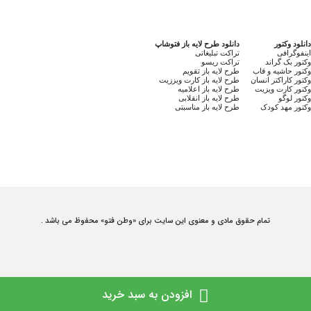
دانلود وکتور
دانلود طرح لایه باز فتوشاپ
اینفوگرافی
تراکت تبلیغاتی
وکتور بک گراند
تراکت ریسو
وکتور حاشیه و قاب
طرح لایه باز تقویم
وکتور کاراکتر انسان
طرح لایه باز کارت ویززیت
وکتور کارت ویزیت
طرح لایه باز اعلامیه
وکتور لوگو
طرح لایه باز انقلابی
وکتور مهد کودک
طرح لایه باز مناسبتی
تمام حقوق مادی و معنوی این سایت برای «وطن فتو» محفوظ می باشد .
افزودن به سبد خرید