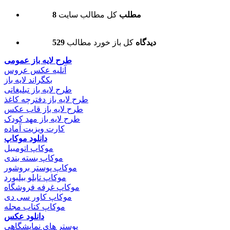
8 مطلب
کل مطالب سایت
529 دیدگاه
کل باز خورد مطالب
طرح لایه باز عمومی
آتلیه عکس عروس
بکگراند لایه باز
طرح لایه باز تبلیغاتی
طرح لایه باز دفترچه کاغذ
طرح لایه باز قاب عکس
طرح لایه باز مهد کودک
کارت ویزیت آماده
دانلود موکاپ
موکاپ اتومبیل
موکاپ بسته بندی
موکاپ پوستر بروشور
موکاپ تابلو بیلبورد
موکاپ غرفه فروشگاه
موکاپ کاور سی دی
موکاپ کتاب مجله
دانلود عکس
پوستر های نمایشگاهی