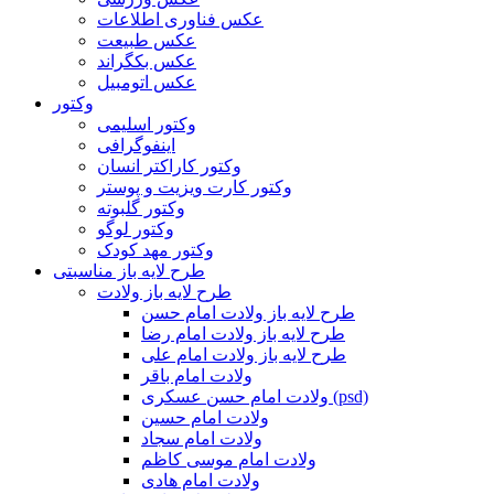
عکس فناوری اطلاعات
عکس طبیعت
عکس بکگراند
عکس اتومبیل
وکتور
وکتور اسلیمی
اینفوگرافی
وکتور کاراکتر انسان
وکتور کارت ویزیت و پوستر
وکتور گلبوته
وکتور لوگو
وکتور مهد کودک
طرح لایه باز مناسبتی
طرح لایه باز ولادت
طرح لایه باز ولادت امام حسن
طرح لایه باز ولادت امام رضا
طرح لایه باز ولادت امام علی
ولادت امام باقر
ولادت امام حسن عسکری (psd)
ولادت امام حسین
ولادت امام سجاد
ولادت امام موسی کاظم
ولادت امام هادی