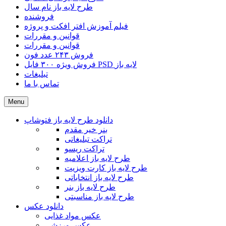
طرح لایه باز نام سال
فروشنده
فیلم آموزش افتر افکت و پروژه
قوانین و مقررات
قوانین و مقررات
فروش ۲۴۳ عدد فون
فروش ویژه ۳۰۰ فایل PSD لایه باز
تبلیغات
تماس با ما
Menu
دانلود طرح لایه باز فتوشاپ
بنر خیر مقدم
تراکت تبلیغاتی
تراکت ریسو
طرح لایه باز اعلامیه
طرح لایه باز کارت ویزیت
طرح لایه باز انتخاباتی
طرح لایه باز بنر
طرح لایه باز مناسبتی
دانلود عکس
عکس مواد غذایی
عکس ورزشی