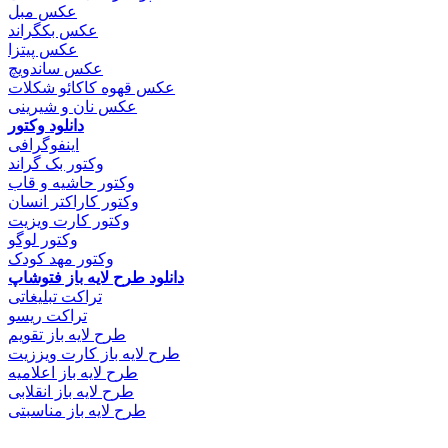
عکس مبل
عکس بکگراند
عکس پیتزا
عکس ساندویچ
عکس قهوه کاکائو شکلات
عکس نان و شیرینی
دانلود وکتور
اینفوگرافی
وکتور بک گراند
وکتور حاشیه و قاب
وکتور کاراکتر انسان
وکتور کارت ویزیت
وکتور لوگو
وکتور مهد کودک
دانلود طرح لایه باز فتوشاپ
تراکت تبلیغاتی
تراکت ریسو
طرح لایه باز تقویم
طرح لایه باز کارت ویززیت
طرح لایه باز اعلامیه
طرح لایه باز انقلابی
طرح لایه باز مناسبتی