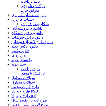
تأیید پرداخت
تراکنش ناموفق
سوابق خرید
جزئیات حساب کاربری
حساب کاربری
همکاری در فروش
داشبورد فروشندگان
داشبورد فروشندگان
دانلود براش فتوشاپ
دانلود طرح لایه باز فتوشاپ
دانلود عکس جدید
دانلود وکتور
درباره ما
راهنمای خرید
سبد خرید
تأیید پرداخت
تراکنش ناموفق
سوالات متداول
سوالات متداول
طرح کارت ویزیت
طرح لایه باز PSD
طرح لایه باز psd
طرح لایه باز تقویم سال
طرح لایه باز ملی مذهبی