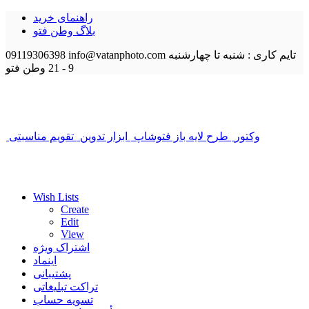
راهنمای خرید
بلاگ وطن فتو
تایم کاری : شنبه تا چهارشنبه
info@vatanphoto.com
09119306398
9 - 21
وطن فتو
وکتور
طرح لایه باز فتوشاپ
ابزار تدوین
تقویم مناسبتی
Wish Lists
Create
Edit
View
اشتراک ویژه
اینماد
پشتیبانی
تراکت تبلیغاتی
تسویه حساب