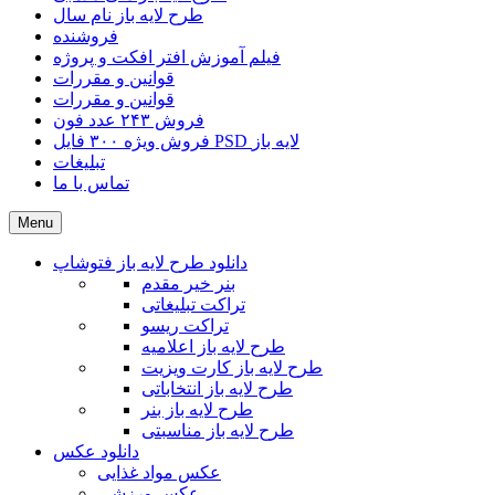
طرح لایه باز نام سال
فروشنده
فیلم آموزش افتر افکت و پروژه
قوانین و مقررات
قوانین و مقررات
فروش ۲۴۳ عدد فون
فروش ویژه ۳۰۰ فایل PSD لایه باز
تبلیغات
تماس با ما
Menu
دانلود طرح لایه باز فتوشاپ
بنر خیر مقدم
تراکت تبلیغاتی
تراکت ریسو
طرح لایه باز اعلامیه
طرح لایه باز کارت ویزیت
طرح لایه باز انتخاباتی
طرح لایه باز بنر
طرح لایه باز مناسبتی
دانلود عکس
عکس مواد غذایی
عکس ورزشی