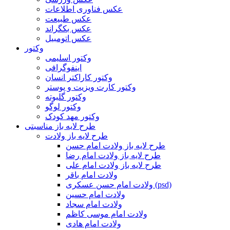
عکس فناوری اطلاعات
عکس طبیعت
عکس بکگراند
عکس اتومبیل
وکتور
وکتور اسلیمی
اینفوگرافی
وکتور کاراکتر انسان
وکتور کارت ویزیت و پوستر
وکتور گلبوته
وکتور لوگو
وکتور مهد کودک
طرح لایه باز مناسبتی
طرح لایه باز ولادت
طرح لایه باز ولادت امام حسن
طرح لایه باز ولادت امام رضا
طرح لایه باز ولادت امام علی
ولادت امام باقر
ولادت امام حسن عسکری (psd)
ولادت امام حسین
ولادت امام سجاد
ولادت امام موسی کاظم
ولادت امام هادی