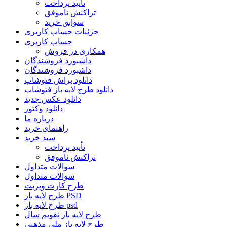
تأیید پرداخت
تراکنش ناموفق
سوابق خرید
جزئیات حساب کاربری
حساب کاربری
همکاری در فروش
داشبورد فروشندگان
داشبورد فروشندگان
دانلود براش فتوشاپ
دانلود طرح لایه باز فتوشاپ
دانلود عکس جدید
دانلود وکتور
درباره ما
راهنمای خرید
سبد خرید
تأیید پرداخت
تراکنش ناموفق
سوالات متداول
سوالات متداول
طرح کارت ویزیت
طرح لایه باز PSD
طرح لایه باز psd
طرح لایه باز تقویم سال
طرح لایه باز ملی مذهبی