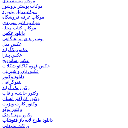
موکاپ بسته بندی
موکاپ پوستر بروشور
موکاپ تابلو بیلبورد
موکاپ غرفه فروشگاه
موکاپ کاور سی دی
موکاپ کتاب مجله
دانلود عکس
پوستر های نمایشگاهی
عکس مبل
عکس بکگراند
عکس پیتزا
عکس ساندویچ
عکس قهوه کاکائو شکلات
عکس نان و شیرینی
دانلود وکتور
اینفوگرافی
وکتور بک گراند
وکتور حاشیه و قاب
وکتور کاراکتر انسان
وکتور کارت ویزیت
وکتور لوگو
وکتور مهد کودک
دانلود طرح لایه باز فتوشاپ
تراکت تبلیغاتی