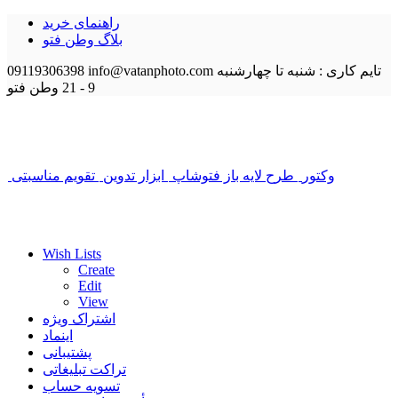
راهنمای خرید
بلاگ وطن فتو
تایم کاری : شنبه تا چهارشنبه
info@vatanphoto.com
09119306398
9 - 21
وطن فتو
وکتور
طرح لایه باز فتوشاپ
ابزار تدوین
تقویم مناسبتی
Wish Lists
Create
Edit
View
اشتراک ویژه
اینماد
پشتیبانی
تراکت تبلیغاتی
تسویه حساب