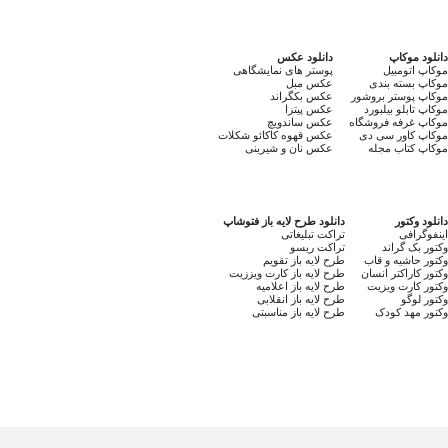
دانلود موکاپ
دانلود عکس
موکاپ اتومبیل
پوستر های نمایشگاهی
موکاپ بسته بندی
عکس مبل
موکاپ پوستر بروشور
عکس بکگراند
موکاپ تابلو بیلبورد
عکس پیتزا
موکاپ غرفه فروشگاه
عکس ساندویچ
موکاپ کاور سی دی
عکس قهوه کاکائو شکلات
موکاپ کتاب مجله
عکس نان و شیرینی
دانلود وکتور
دانلود طرح لایه باز فتوشاپ
اینفوگرافی
تراکت تبلیغاتی
وکتور بک گراند
تراکت ریسو
وکتور حاشیه و قاب
طرح لایه باز تقویم
وکتور کاراکتر انسان
طرح لایه باز کارت ویززیت
وکتور کارت ویزیت
طرح لایه باز اعلامیه
وکتور لوگو
طرح لایه باز انقلابی
وکتور مهد کودک
طرح لایه باز مناسبتی