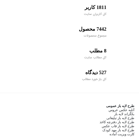
1811 کاربر
کل کاربران سایت
7442 محصول
مجموع محصولات
8 مطلب
کل مطالب سایت
527 دیدگاه
کل باز خورد مطالب
طرح لایه باز عمومی
آتلیه عکس عروس
بکگراند لایه باز
طرح لایه باز تبلیغاتی
طرح لایه باز دفترچه کاغذ
طرح لایه باز قاب عکس
طرح لایه باز مهد کودک
کارت ویزیت آماده