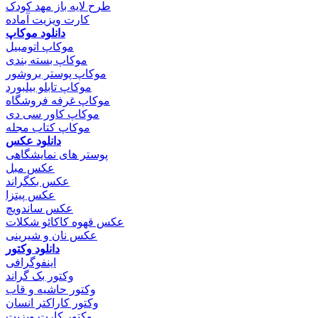
طرح لایه باز مهد کودک
کارت ویزیت آماده
دانلود موکاپ
موکاپ اتومبیل
موکاپ بسته بندی
موکاپ پوستر بروشور
موکاپ تابلو بیلبورد
موکاپ غرفه فروشگاه
موکاپ کاور سی دی
موکاپ کتاب مجله
دانلود عکس
پوستر های نمایشگاهی
عکس مبل
عکس بکگراند
عکس پیتزا
عکس ساندویچ
عکس قهوه کاکائو شکلات
عکس نان و شیرینی
دانلود وکتور
اینفوگرافی
وکتور بک گراند
وکتور حاشیه و قاب
وکتور کاراکتر انسان
وکتور کارت ویزیت