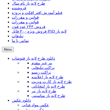
طرح لایه باز نام سال
فروشنده
فیلم آموزش افتر افکت و پروژه
قوانین و مقررات
قوانین و مقررات
فروش ۲۴۳ عدد فون
فروش ویژه ۳۰۰ فایل PSD لایه باز
تبلیغات
تماس با ما
Menu
دانلود طرح لایه باز فتوشاپ
بنر خیر مقدم
تراکت تبلیغاتی
تراکت ریسو
طرح لایه باز اعلامیه
طرح لایه باز کارت ویزیت
طرح لایه باز انتخاباتی
طرح لایه باز بنر
طرح لایه باز مناسبتی
دانلود عکس
عکس مواد غذایی
عکس ورزشی