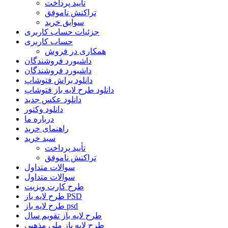
تأیید پرداخت
تراکنش ناموفق
سوابق خرید
جزئیات حساب کاربری
حساب کاربری
همکاری در فروش
داشبورد فروشندگان
داشبورد فروشندگان
دانلود براش فتوشاپ
دانلود طرح لایه باز فتوشاپ
دانلود عکس جدید
دانلود وکتور
درباره ما
راهنمای خرید
سبد خرید
تأیید پرداخت
تراکنش ناموفق
سوالات متداول
سوالات متداول
طرح کارت ویزیت
طرح لایه باز PSD
طرح لایه باز psd
طرح لایه باز تقویم سال
طرح لایه باز ملی مذهبی