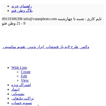
راهنمای خرید
بلاگ وطن فتو
تایم کاری : شنبه تا چهارشنبه
info@vatanphoto.com
09119306398
9 - 21
وطن فتو
وکتور
طرح لایه باز فتوشاپ
ابزار تدوین
تقویم مناسبتی
Wish Lists
Create
Edit
View
اشتراک ویژه
اینماد
پشتیبانی
تراکت تبلیغاتی
تسویه حساب