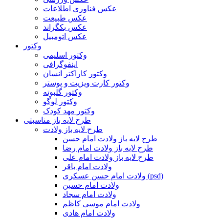
عکس فناوری اطلاعات
عکس طبیعت
عکس بکگراند
عکس اتومبیل
وکتور
وکتور اسلیمی
اینفوگرافی
وکتور کاراکتر انسان
وکتور کارت ویزیت و پوستر
وکتور گلبوته
وکتور لوگو
وکتور مهد کودک
طرح لایه باز مناسبتی
طرح لایه باز ولادت
طرح لایه باز ولادت امام حسن
طرح لایه باز ولادت امام رضا
طرح لایه باز ولادت امام علی
ولادت امام باقر
ولادت امام حسن عسکری (psd)
ولادت امام حسین
ولادت امام سجاد
ولادت امام موسی کاظم
ولادت امام هادی