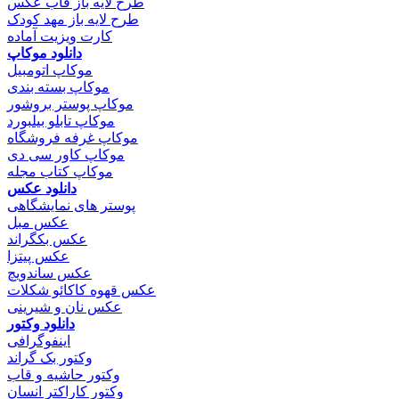
طرح لایه باز قاب عکس
طرح لایه باز مهد کودک
کارت ویزیت آماده
دانلود موکاپ
موکاپ اتومبیل
موکاپ بسته بندی
موکاپ پوستر بروشور
موکاپ تابلو بیلبورد
موکاپ غرفه فروشگاه
موکاپ کاور سی دی
موکاپ کتاب مجله
دانلود عکس
پوستر های نمایشگاهی
عکس مبل
عکس بکگراند
عکس پیتزا
عکس ساندویچ
عکس قهوه کاکائو شکلات
عکس نان و شیرینی
دانلود وکتور
اینفوگرافی
وکتور بک گراند
وکتور حاشیه و قاب
وکتور کاراکتر انسان