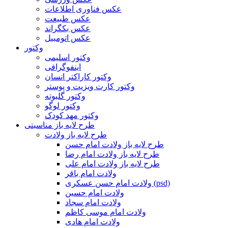
عکس فناوری اطلاعات
عکس طبیعت
عکس بکگراند
عکس اتومبیل
وکتور
وکتور اسلیمی
اینفوگرافی
وکتور کاراکتر انسان
وکتور کارت ویزیت و پوستر
وکتور گلبوته
وکتور لوگو
وکتور مهد کودک
طرح لایه باز مناسبتی
طرح لایه باز ولادت
طرح لایه باز ولادت امام حسن
طرح لایه باز ولادت امام رضا
طرح لایه باز ولادت امام علی
ولادت امام باقر
ولادت امام حسن عسکری (psd)
ولادت امام حسین
ولادت امام سجاد
ولادت امام موسی کاظم
ولادت امام هادی