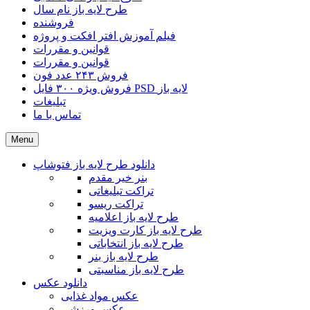
طرح لایه باز نام سال
فروشنده
فیلم آموزش افتر افکت و پروژه
قوانین و مقررات
قوانین و مقررات
فروش ۲۴۳ عدد فون
فروش ویژه ۳۰۰ فایل PSD لایه باز
تبلیغات
تماس با ما
Menu
دانلود طرح لایه باز فتوشاپ
بنر خیر مقدم
تراکت تبلیغاتی
تراکت ریسو
طرح لایه باز اعلامیه
طرح لایه باز کارت ویزیت
طرح لایه باز انتخاباتی
طرح لایه باز بنر
طرح لایه باز مناسبتی
دانلود عکس
عکس مواد غذایی
عکس ورزشی