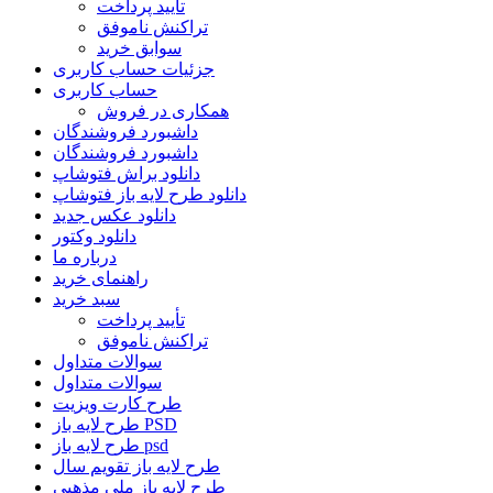
تأیید پرداخت
تراکنش ناموفق
سوابق خرید
جزئیات حساب کاربری
حساب کاربری
همکاری در فروش
داشبورد فروشندگان
داشبورد فروشندگان
دانلود براش فتوشاپ
دانلود طرح لایه باز فتوشاپ
دانلود عکس جدید
دانلود وکتور
درباره ما
راهنمای خرید
سبد خرید
تأیید پرداخت
تراکنش ناموفق
سوالات متداول
سوالات متداول
طرح کارت ویزیت
طرح لایه باز PSD
طرح لایه باز psd
طرح لایه باز تقویم سال
طرح لایه باز ملی مذهبی