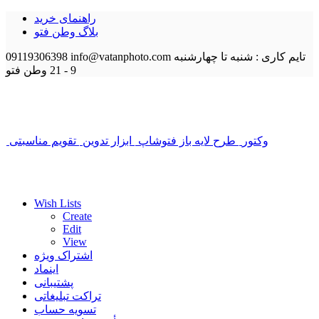
راهنمای خرید
بلاگ وطن فتو
تایم کاری : شنبه تا چهارشنبه
info@vatanphoto.com
09119306398
9 - 21
وطن فتو
وکتور
طرح لایه باز فتوشاپ
ابزار تدوین
تقویم مناسبتی
Wish Lists
Create
Edit
View
اشتراک ویژه
اینماد
پشتیبانی
تراکت تبلیغاتی
تسویه حساب