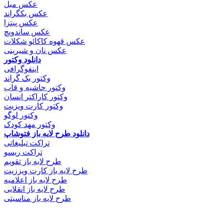
عکس مبل
عکس بکگراند
عکس پیتزا
عکس ساندویچ
عکس قهوه کاکائو شکلات
عکس نان و شیرینی
دانلود وکتور
اینفوگرافی
وکتور بک گراند
وکتور حاشیه و قاب
وکتور کاراکتر انسان
وکتور کارت ویزیت
وکتور لوگو
وکتور مهد کودک
دانلود طرح لایه باز فتوشاپ
تراکت تبلیغاتی
تراکت ریسو
طرح لایه باز تقویم
طرح لایه باز کارت ویززیت
طرح لایه باز اعلامیه
طرح لایه باز انقلابی
طرح لایه باز مناسبتی