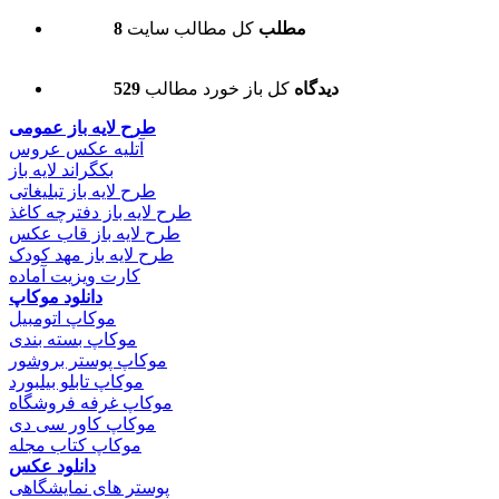
8 مطلب
کل مطالب سایت
529 دیدگاه
کل باز خورد مطالب
طرح لایه باز عمومی
آتلیه عکس عروس
بکگراند لایه باز
طرح لایه باز تبلیغاتی
طرح لایه باز دفترچه کاغذ
طرح لایه باز قاب عکس
طرح لایه باز مهد کودک
کارت ویزیت آماده
دانلود موکاپ
موکاپ اتومبیل
موکاپ بسته بندی
موکاپ پوستر بروشور
موکاپ تابلو بیلبورد
موکاپ غرفه فروشگاه
موکاپ کاور سی دی
موکاپ کتاب مجله
دانلود عکس
پوستر های نمایشگاهی