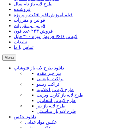
طرح لایه باز نام سال
فروشنده
فیلم آموزش افتر افکت و پروژه
قوانین و مقررات
قوانین و مقررات
فروش ۲۴۳ عدد فون
فروش ویژه ۳۰۰ فایل PSD لایه باز
تبلیغات
تماس با ما
Menu
دانلود طرح لایه باز فتوشاپ
بنر خیر مقدم
تراکت تبلیغاتی
تراکت ریسو
طرح لایه باز اعلامیه
طرح لایه باز کارت ویزیت
طرح لایه باز انتخاباتی
طرح لایه باز بنر
طرح لایه باز مناسبتی
دانلود عکس
عکس مواد غذایی
عکس ورزشی