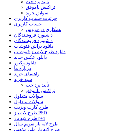
تأیید پرداخت
تراکنش ناموفق
سوابق خرید
جزئیات حساب کاربری
حساب کاربری
همکاری در فروش
داشبورد فروشندگان
داشبورد فروشندگان
دانلود براش فتوشاپ
دانلود طرح لایه باز فتوشاپ
دانلود عکس جدید
دانلود وکتور
درباره ما
راهنمای خرید
سبد خرید
تأیید پرداخت
تراکنش ناموفق
سوالات متداول
سوالات متداول
طرح کارت ویزیت
طرح لایه باز PSD
طرح لایه باز psd
طرح لایه باز تقویم سال
طرح لایه باز ملی مذهبی