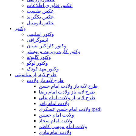
عکس فناوری اطلاعات
عکس طبیعت
عکس بکگراند
عکس اتومبیل
وکتور
وکتور اسلیمی
اینفوگرافی
وکتور کاراکتر انسان
وکتور کارت ویزیت و پوستر
وکتور گلبوته
وکتور لوگو
وکتور مهد کودک
طرح لایه باز مناسبتی
طرح لایه باز ولادت
طرح لایه باز ولادت امام حسن
طرح لایه باز ولادت امام رضا
طرح لایه باز ولادت امام علی
ولادت امام باقر
ولادت امام حسن عسکری (psd)
ولادت امام حسین
ولادت امام سجاد
ولادت امام موسی کاظم
ولادت امام هادی