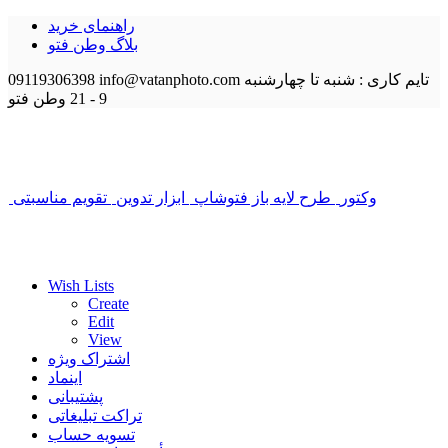
راهنمای خرید
بلاگ وطن فتو
تایم کاری : شنبه تا چهارشنبه
info@vatanphoto.com
09119306398
9 - 21
وطن فتو
وکتور
طرح لایه باز فتوشاپ
ابزار تدوین
تقویم مناسبتی
Wish Lists
Create
Edit
View
اشتراک ویژه
اینماد
پشتیبانی
تراکت تبلیغاتی
تسویه حساب