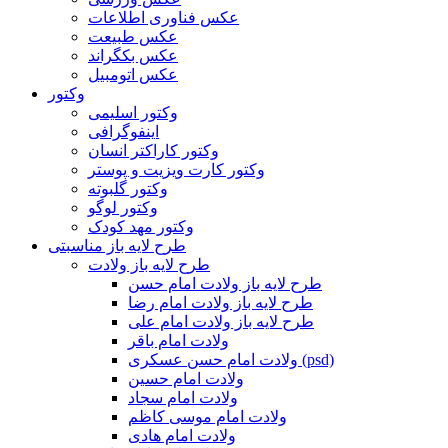
عکس فناوری اطلاعات
عکس طبیعت
عکس بکگراند
عکس اتومبیل
وکتور
وکتور اسلیمی
اینفوگرافی
وکتور کاراکتر انسان
وکتور کارت ویزیت و پوستر
وکتور گلبوته
وکتور لوگو
وکتور مهد کودک
طرح لایه باز مناسبتی
طرح لایه باز ولادت
طرح لایه باز ولادت امام حسن
طرح لایه باز ولادت امام رضا
طرح لایه باز ولادت امام علی
ولادت امام باقر
ولادت امام حسن عسکری (psd)
ولادت امام حسین
ولادت امام سجاد
ولادت امام موسی کاظم
ولادت امام هادی