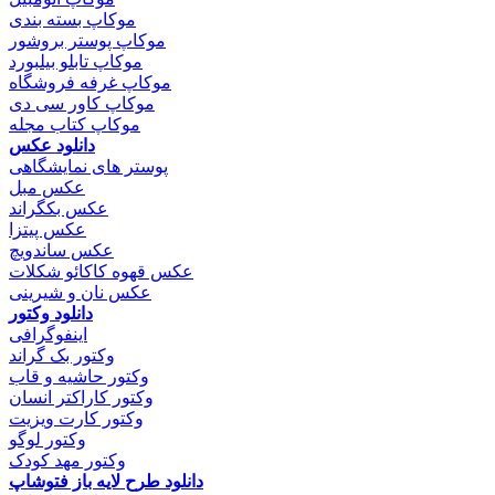
موکاپ بسته بندی
موکاپ پوستر بروشور
موکاپ تابلو بیلبورد
موکاپ غرفه فروشگاه
موکاپ کاور سی دی
موکاپ کتاب مجله
دانلود عکس
پوستر های نمایشگاهی
عکس مبل
عکس بکگراند
عکس پیتزا
عکس ساندویچ
عکس قهوه کاکائو شکلات
عکس نان و شیرینی
دانلود وکتور
اینفوگرافی
وکتور بک گراند
وکتور حاشیه و قاب
وکتور کاراکتر انسان
وکتور کارت ویزیت
وکتور لوگو
وکتور مهد کودک
دانلود طرح لایه باز فتوشاپ