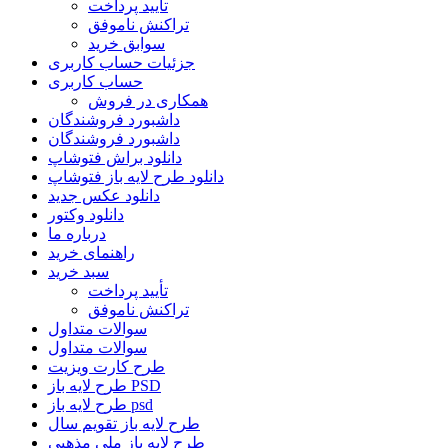
تأیید پرداخت
تراکنش ناموفق
سوابق خرید
جزئیات حساب کاربری
حساب کاربری
همکاری در فروش
داشبورد فروشندگان
داشبورد فروشندگان
دانلود براش فتوشاپ
دانلود طرح لایه باز فتوشاپ
دانلود عکس جدید
دانلود وکتور
درباره ما
راهنمای خرید
سبد خرید
تأیید پرداخت
تراکنش ناموفق
سوالات متداول
سوالات متداول
طرح کارت ویزیت
طرح لایه باز PSD
طرح لایه باز psd
طرح لایه باز تقویم سال
طرح لایه باز ملی مذهبی