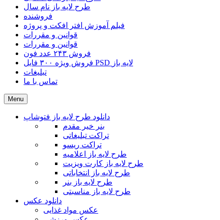
طرح لایه باز نام سال
فروشنده
فیلم آموزش افتر افکت و پروژه
قوانین و مقررات
قوانین و مقررات
فروش ۲۴۳ عدد فون
فروش ویژه ۳۰۰ فایل PSD لایه باز
تبلیغات
تماس با ما
Menu
دانلود طرح لایه باز فتوشاپ
بنر خیر مقدم
تراکت تبلیغاتی
تراکت ریسو
طرح لایه باز اعلامیه
طرح لایه باز کارت ویزیت
طرح لایه باز انتخاباتی
طرح لایه باز بنر
طرح لایه باز مناسبتی
دانلود عکس
عکس مواد غذایی
عکس ورزشی