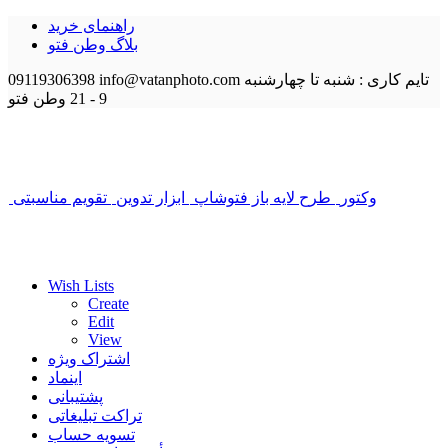
راهنمای خرید
بلاگ وطن فتو
تایم کاری : شنبه تا چهارشنبه
info@vatanphoto.com
09119306398
9 - 21
وطن فتو
وکتور
طرح لایه باز فتوشاپ
ابزار تدوین
تقویم مناسبتی
Wish Lists
Create
Edit
View
اشتراک ویژه
اینماد
پشتیبانی
تراکت تبلیغاتی
تسویه حساب