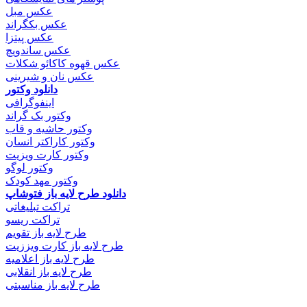
عکس مبل
عکس بکگراند
عکس پیتزا
عکس ساندویچ
عکس قهوه کاکائو شکلات
عکس نان و شیرینی
دانلود وکتور
اینفوگرافی
وکتور بک گراند
وکتور حاشیه و قاب
وکتور کاراکتر انسان
وکتور کارت ویزیت
وکتور لوگو
وکتور مهد کودک
دانلود طرح لایه باز فتوشاپ
تراکت تبلیغاتی
تراکت ریسو
طرح لایه باز تقویم
طرح لایه باز کارت ویززیت
طرح لایه باز اعلامیه
طرح لایه باز انقلابی
طرح لایه باز مناسبتی