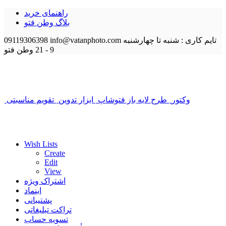
راهنمای خرید
بلاگ وطن فتو
تایم کاری : شنبه تا چهارشنبه
info@vatanphoto.com
09119306398
9 - 21
وطن فتو
وکتور
طرح لایه باز فتوشاپ
ابزار تدوین
تقویم مناسبتی
Wish Lists
Create
Edit
View
اشتراک ویژه
اینماد
پشتیبانی
تراکت تبلیغاتی
تسویه حساب