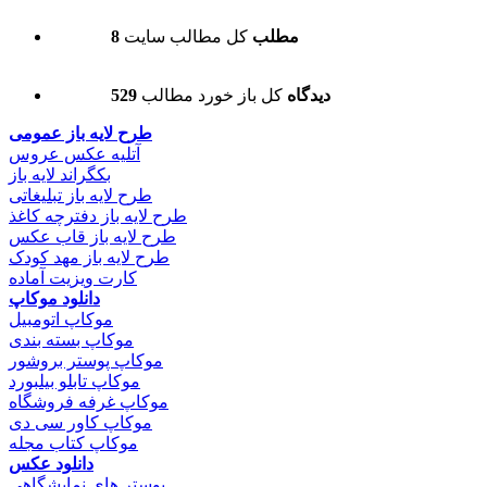
8 مطلب
کل مطالب سایت
529 دیدگاه
کل باز خورد مطالب
طرح لایه باز عمومی
آتلیه عکس عروس
بکگراند لایه باز
طرح لایه باز تبلیغاتی
طرح لایه باز دفترچه کاغذ
طرح لایه باز قاب عکس
طرح لایه باز مهد کودک
کارت ویزیت آماده
دانلود موکاپ
موکاپ اتومبیل
موکاپ بسته بندی
موکاپ پوستر بروشور
موکاپ تابلو بیلبورد
موکاپ غرفه فروشگاه
موکاپ کاور سی دی
موکاپ کتاب مجله
دانلود عکس
پوستر های نمایشگاهی