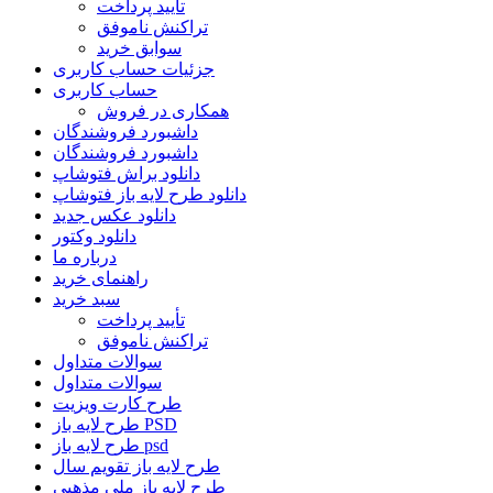
تأیید پرداخت
تراکنش ناموفق
سوابق خرید
جزئیات حساب کاربری
حساب کاربری
همکاری در فروش
داشبورد فروشندگان
داشبورد فروشندگان
دانلود براش فتوشاپ
دانلود طرح لایه باز فتوشاپ
دانلود عکس جدید
دانلود وکتور
درباره ما
راهنمای خرید
سبد خرید
تأیید پرداخت
تراکنش ناموفق
سوالات متداول
سوالات متداول
طرح کارت ویزیت
طرح لایه باز PSD
طرح لایه باز psd
طرح لایه باز تقویم سال
طرح لایه باز ملی مذهبی