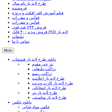
طرح لایه باز نام سال
فروشنده
فیلم آموزش افتر افکت و پروژه
قوانین و مقررات
قوانین و مقررات
فروش ۲۴۳ عدد فون
فروش ویژه ۳۰۰ فایل PSD لایه باز
تبلیغات
تماس با ما
Menu
دانلود طرح لایه باز فتوشاپ
بنر خیر مقدم
تراکت تبلیغاتی
تراکت ریسو
طرح لایه باز اعلامیه
طرح لایه باز کارت ویزیت
طرح لایه باز انتخاباتی
طرح لایه باز بنر
طرح لایه باز مناسبتی
دانلود عکس
عکس مواد غذایی
عکس ورزشی