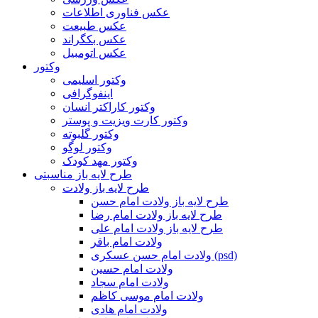
عکس فناوری اطلاعات
عکس طبیعت
عکس بکگراند
عکس اتومبیل
وکتور
وکتور اسلیمی
اینفوگرافی
وکتور کاراکتر انسان
وکتور کارت ویزیت و پوستر
وکتور گلبوته
وکتور لوگو
وکتور مهد کودک
طرح لایه باز مناسبتی
طرح لایه باز ولادت
طرح لایه باز ولادت امام حسن
طرح لایه باز ولادت امام رضا
طرح لایه باز ولادت امام علی
ولادت امام باقر
ولادت امام حسن عسکری (psd)
ولادت امام حسین
ولادت امام سجاد
ولادت امام موسی کاظم
ولادت امام هادی