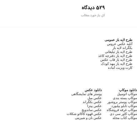
529 دیدگاه
کل باز خورد مطالب
طرح لایه باز عمومی
آتلیه عکس عروس
بکگراند لایه باز
طرح لایه باز تبلیغاتی
طرح لایه باز دفترچه کاغذ
طرح لایه باز قاب عکس
طرح لایه باز مهد کودک
کارت ویزیت آماده
دانلود موکاپ
دانلود عکس
موکاپ اتومبیل
پوستر های نمایشگاهی
موکاپ بسته بندی
عکس مبل
موکاپ پوستر بروشور
عکس بکگراند
موکاپ تابلو بیلبورد
عکس پیتزا
موکاپ غرفه فروشگاه
عکس ساندویچ
موکاپ کاور سی دی
عکس قهوه کاکائو شکلات
موکاپ کتاب مجله
عکس نان و شیرینی