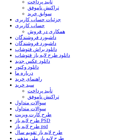
تأیید پرداخت
تراکنش ناموفق
سوابق خرید
جزئیات حساب کاربری
حساب کاربری
همکاری در فروش
داشبورد فروشندگان
داشبورد فروشندگان
دانلود براش فتوشاپ
دانلود طرح لایه باز فتوشاپ
دانلود عکس جدید
دانلود وکتور
درباره ما
راهنمای خرید
سبد خرید
تأیید پرداخت
تراکنش ناموفق
سوالات متداول
سوالات متداول
طرح کارت ویزیت
طرح لایه باز PSD
طرح لایه باز psd
طرح لایه باز تقویم سال
طرح لایه باز ملی مذهبی