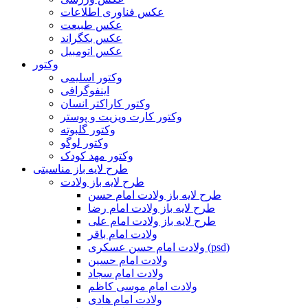
عکس فناوری اطلاعات
عکس طبیعت
عکس بکگراند
عکس اتومبیل
وکتور
وکتور اسلیمی
اینفوگرافی
وکتور کاراکتر انسان
وکتور کارت ویزیت و پوستر
وکتور گلبوته
وکتور لوگو
وکتور مهد کودک
طرح لایه باز مناسبتی
طرح لایه باز ولادت
طرح لایه باز ولادت امام حسن
طرح لایه باز ولادت امام رضا
طرح لایه باز ولادت امام علی
ولادت امام باقر
ولادت امام حسن عسکری (psd)
ولادت امام حسین
ولادت امام سجاد
ولادت امام موسی کاظم
ولادت امام هادی