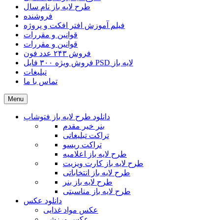
طرح لایه باز نام سال
فروشنده
فیلم آموزش افتر افکت و پروژه
قوانین و مقررات
قوانین و مقررات
فروش ۲۴۳ عدد فون
فروش ویژه ۳۰۰ فایل PSD لایه باز
تبلیغات
تماس با ما
Menu
دانلود طرح لایه باز فتوشاپ
بنر خیر مقدم
تراکت تبلیغاتی
تراکت ریسو
طرح لایه باز اعلامیه
طرح لایه باز کارت ویزیت
طرح لایه باز انتخاباتی
طرح لایه باز بنر
طرح لایه باز مناسبتی
دانلود عکس
عکس مواد غذایی
عکس ورزشی