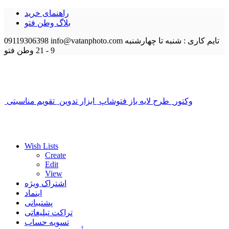
راهنمای خرید
بلاگ وطن فتو
تایم کاری : شنبه تا چهارشنبه
info@vatanphoto.com
09119306398
9 - 21
وطن فتو
وکتور
طرح لایه باز فتوشاپ
ابزار تدوین
تقویم مناسبتی
Wish Lists
Create
Edit
View
اشتراک ویژه
اینماد
پشتیبانی
تراکت تبلیغاتی
تسویه حساب