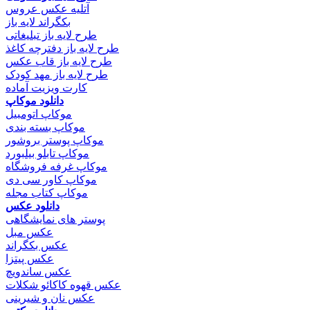
آتلیه عکس عروس
بکگراند لایه باز
طرح لایه باز تبلیغاتی
طرح لایه باز دفترچه کاغذ
طرح لایه باز قاب عکس
طرح لایه باز مهد کودک
کارت ویزیت آماده
دانلود موکاپ
موکاپ اتومبیل
موکاپ بسته بندی
موکاپ پوستر بروشور
موکاپ تابلو بیلبورد
موکاپ غرفه فروشگاه
موکاپ کاور سی دی
موکاپ کتاب مجله
دانلود عکس
پوستر های نمایشگاهی
عکس مبل
عکس بکگراند
عکس پیتزا
عکس ساندویچ
عکس قهوه کاکائو شکلات
عکس نان و شیرینی