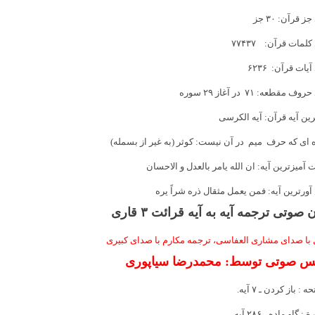
ز قرآن: ۳۰ جز
كلمات قرآن: ۷۷۴۳۷
آیات قرآن: ۶۲۳۶
ف مقطعه: ۷۱ در آغاز ۲۹ سوره
ین آیه قرآن: آیه الكرسی
ای كه حرف میم در آن نیست: كوثر (به غیر از بسمله)
 آمیزترین آیه: ان الله یامر بالعدل و الاحسان
ورترین آیه: فمن یعمل مثقال ذره شراً یره
 صوتی ترجمه آیه به آیه قرائت ۳ قاری
 با صدای مشاری العفاسی، ترجمه مکارم با صدای کبیری
س صوتی توسط: محمدرضا سیاپوری
حه
: باز کردن ـ ۷ آیه.
رة
: گاو ماده ـ ۲۸۶ آیه.