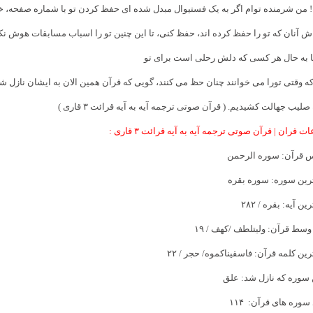
‌ من شرمنده توام اگر به یک فستیوال مبدل شده ای حفظ کردن تو با شماره صفحه،‌ خو
ش آنان که تو را حفظ کرده اند، ‌حفظ کنی، تا این چنین تو را اسباب مسابقات هوش نکنند. ( 
به حال هر کسی که دلش رحلی است برای تو
که وقتی تورا می خوانند چنان حظ می کنند،‌ گویی که قرآن همین الان به ایشان نازل ش
صلیب جهالت کشیدیم. ( قرآن صوتی ترجمه آیه به آیه قرائت ۳ قاری )
ت قران | قرآن صوتی ترجمه آیه به آیه قرائت ۳ قاری :
 قرآن: سوره الرحمن
رین سوره: سوره بقره
ین آیه: بقره / ۲۸۲
وسط قرآن: ولیتلطف /كهف / ۱۹
رین كلمه قرآن: فاسقیناكموه/ حجر / ۲۲
 سوره كه نازل شد: علق
 سوره های قرآن: ۱۱۴