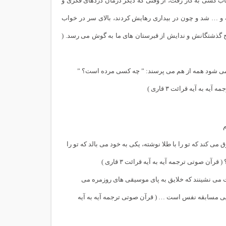
سباب کشی به کار رفت، از وقتی که دیگر درمان دردهای فکری و
و … شد و چون در بیداری رهایش کردند، بالای سر در خواب
واح گذشتگانش و ندایش از قبرستان های ما به گوش می رسد. (
د می شود همه از هم می پرسند: ” چه کسی مرده است؟ ”
به آیه قرائت ۳ قاری )
م
می کند که تو را با طلا نوشته، ‌یکی به خود می بالد که تو را
ن صوتی ترجمه آیه به آیه قرائت ۳ قاری )
ایت می نشینند که خلایق به پای موسیقی های روزمره می
گویی مسابقه نفس است … ( قرآن صوتی ترجمه آیه به آیه