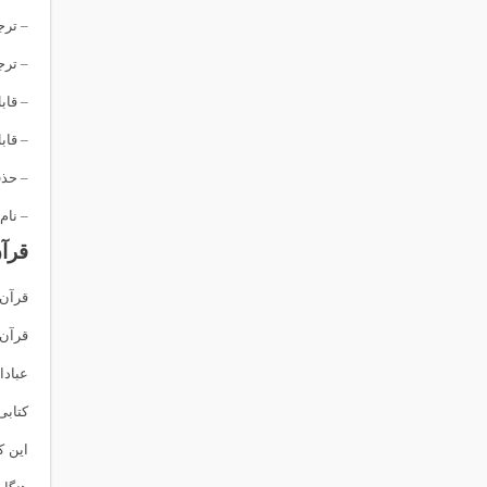
– ترج
– ترج
– قابل ذخیره و پخش 
– قابل ذخیره 
– حذف 
– نام 
قرآن
قرآن 
عبادا
کتابی
این ک