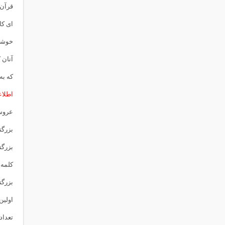
قرآن!
ای کا
خوشا 
آنان 
که به 
اطلاعا
عروس
بزرگت
بزرگتر
كلمه 
بزرگت
اولین
تعداد