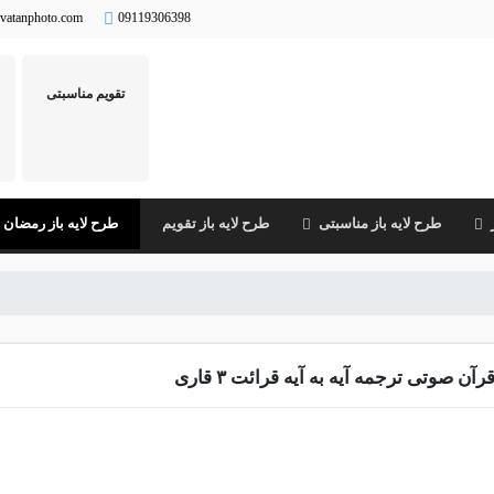
vatanphoto.com
09119306398
تقویم مناسبتی
طرح لایه باز مناسبتی
طرح لایه باز تقویم
طرح لایه باز رمضان
رآن صوتی ترجمه آیه به آیه قرائت ۳ قاری