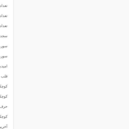
تعداد 
تعداد 
تعداد 
سجده 
سوره 
سوره 
امیدب
قلب 
كوچكت
كوچكت
حرف 
كوچكت
آخرین