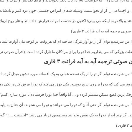
 که این کتاب را _ که خواندنی نام دارد ــ دیگر نخواندند و برای تقدیس و تبرک و ا
و اجتماعی را از او نخواستند، وسیله شفای امراض جسمی چون درد کمر و بادشانه 
ند و بالاخره، اینکه می بینی؛ اکنون در خدمت اموات قرارش داده اند و نثار روح ار
وتی ترجمه آیه به آیه قرائت ۳ قاری )
 من شرمنده توام اگر از تو آواز مرگی ساخته ام که هر وقت در کوچه مان آوازت بلن
لت بزرگی که می پنداریم خدا تو را برای مردگان ما نازل کرده است. ( قرآن صوتی ترجمه آیه 
 صوتی ترجمه آیه به آیه قرائت ۳ قاری
 من شرمنده توام اگر تو را از یک نسخه عملی به یک افسانه موزه نشین مبدل کرده ا
وق می کند که تو را بر روی برنج نوشته،‌ یکی ذوق می کند که تو را فرش کرده،‌ یکی ذوق 
چک ترین قطع ممکن منتشر کرده و … آیا واقعاً خدا تو را فرستاده تا موزه سازی کنیم؟ ( قرآ
 من شرمنده توام اگر حتی آنان که تو را می خوانند و تو را می شنوند،‌ آن چنان به پ
د. اگر چند آیه از تو را به یک نفس بخوانند مستمعین فریاد می زنند: “احسنت …! ” 
ری )