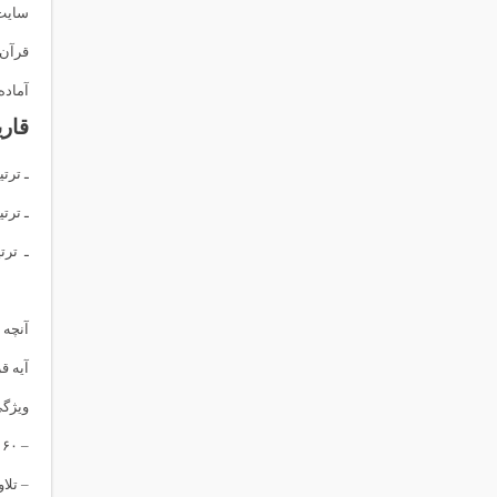
سایت 
آماده
قاری
ـ ترت
ـ ترت
ـ ترت
آنچه 
آیه قرائ
ويژگی 
– ۱۶۰ ساعت ترتیل و ترجمه قران به صورت آیه به آیه ( قرآن صوتی ترجمه آیه به آیه قرائت ۳ قاری )
– تلا