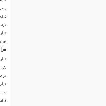
هنگام
روحی 
گذاشت
قرآن ص
قرآن!
چه غف
قرآن
قرآن!
یکی ذ
در کو
قرآن!
نشینن
قرائت ۳ قا