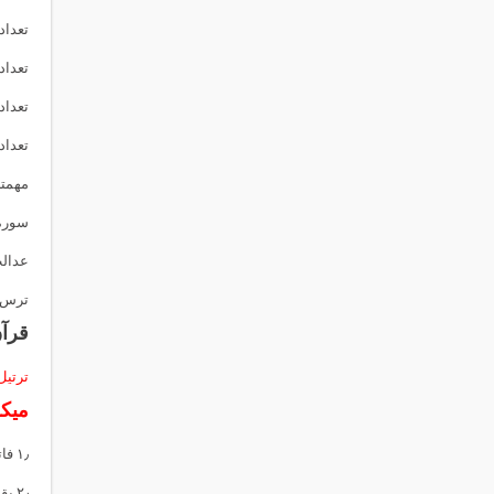
تعداد ج
تعداد 
تعداد 
تعداد حرو
مهمتر
سوره 
عدالت
ترس آ
قرآن
ترتیل
میک
۱٫
فات
۲٫
بق