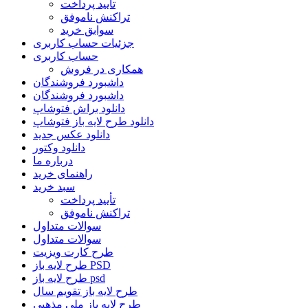
تأیید پرداخت
تراکنش ناموفق
سوابق خرید
جزئیات حساب کاربری
حساب کاربری
همکاری در فروش
داشبورد فروشندگان
داشبورد فروشندگان
دانلود براش فتوشاپ
دانلود طرح لایه باز فتوشاپ
دانلود عکس جدید
دانلود وکتور
درباره ما
راهنمای خرید
سبد خرید
تأیید پرداخت
تراکنش ناموفق
سوالات متداول
سوالات متداول
طرح کارت ویزیت
طرح لایه باز PSD
طرح لایه باز psd
طرح لایه باز تقویم سال
طرح لایه باز ملی مذهبی