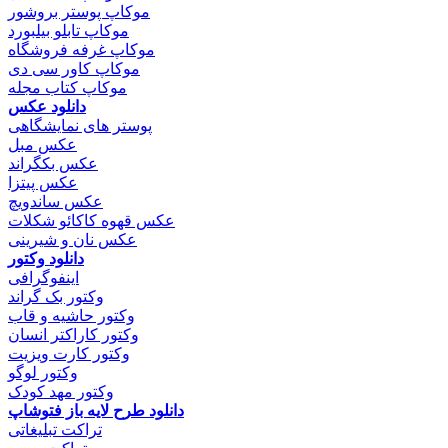
موکاپ پوستر بروشور
موکاپ تابلو بیلبورد
موکاپ غرفه فروشگاه
موکاپ کاور سی دی
موکاپ کتاب مجله
دانلود عکس
پوستر های نمایشگاهی
عکس مبل
عکس بکگراند
عکس پیتزا
عکس ساندویچ
عکس قهوه کاکائو شکلات
عکس نان و شیرینی
دانلود وکتور
اینفوگرافی
وکتور بک گراند
وکتور حاشیه و قاب
وکتور کاراکتر انسان
وکتور کارت ویزیت
وکتور لوگو
وکتور مهد کودک
دانلود طرح لایه باز فتوشاپ
تراکت تبلیغاتی