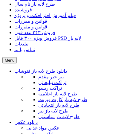
طرح لایه باز نام سال
فروشنده
فیلم آموزش افتر افکت و پروژه
قوانین و مقررات
قوانین و مقررات
فروش ۲۴۳ عدد فون
فروش ویژه ۳۰۰ فایل PSD لایه باز
تبلیغات
تماس با ما
Menu
دانلود طرح لایه باز فتوشاپ
بنر خیر مقدم
تراکت تبلیغاتی
تراکت ریسو
طرح لایه باز اعلامیه
طرح لایه باز کارت ویزیت
طرح لایه باز انتخاباتی
طرح لایه باز بنر
طرح لایه باز مناسبتی
دانلود عکس
عکس مواد غذایی
عکس ورزشی