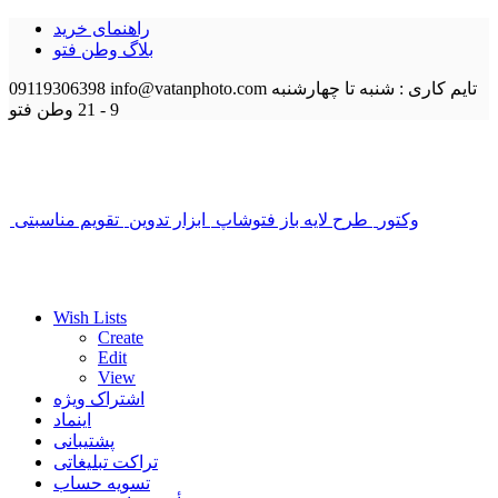
راهنمای خرید
بلاگ وطن فتو
تایم کاری : شنبه تا چهارشنبه
info@vatanphoto.com
09119306398
9 - 21
وطن فتو
وکتور
طرح لایه باز فتوشاپ
ابزار تدوین
تقویم مناسبتی
Wish Lists
Create
Edit
View
اشتراک ویژه
اینماد
پشتیبانی
تراکت تبلیغاتی
تسویه حساب