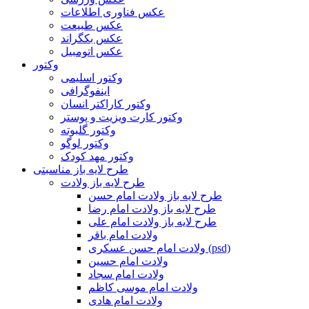
عکس فناوری اطلاعات
عکس طبیعت
عکس بکگراند
عکس اتومبیل
وکتور
وکتور اسلیمی
اینفوگرافی
وکتور کاراکتر انسان
وکتور کارت ویزیت و پوستر
وکتور گلبوته
وکتور لوگو
وکتور مهد کودک
طرح لایه باز مناسبتی
طرح لایه باز ولادت
طرح لایه باز ولادت امام حسن
طرح لایه باز ولادت امام رضا
طرح لایه باز ولادت امام علی
ولادت امام باقر
ولادت امام حسن عسکری (psd)
ولادت امام حسین
ولادت امام سجاد
ولادت امام موسی کاظم
ولادت امام هادی