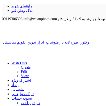
راهنمای خرید
بلاگ وطن فتو
 تا چهارشنبه 9 - 21
وطن فتو
info@vatanphoto.com
09119306398
وکتور
طرح لایه باز فتوشاپ
ابزار تدوین
تقویم مناسبتی
Wish Lists
Create
Edit
View
اشتراک ویژه
اینماد
پشتیبانی
تراکت تبلیغاتی
تسویه حساب
تأیید پرداخت