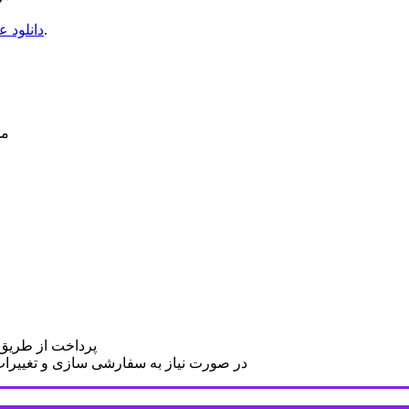
با کیفیت پیتزا با سبزیجات از سایت وطن فتو مقدور است.
دانلود 
مح
پرداخت از طریق د
در صورت نیاز به سفارشی سازی و تغییرات د