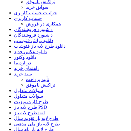
تراکنش ناموفق
سوابق خرید
جزئیات حساب کاربری
حساب کاربری
همکاری در فروش
داشبورد فروشندگان
داشبورد فروشندگان
دانلود براش فتوشاپ
دانلود طرح لایه باز فتوشاپ
دانلود عکس جدید
دانلود وکتور
درباره ما
راهنمای خرید
سبد خرید
تأیید پرداخت
تراکنش ناموفق
سوالات متداول
سوالات متداول
طرح کارت ویزیت
طرح لایه باز PSD
طرح لایه باز psd
طرح لایه باز تقویم سال
طرح لایه باز ملی مذهبی
طرح لایه باز نام سال