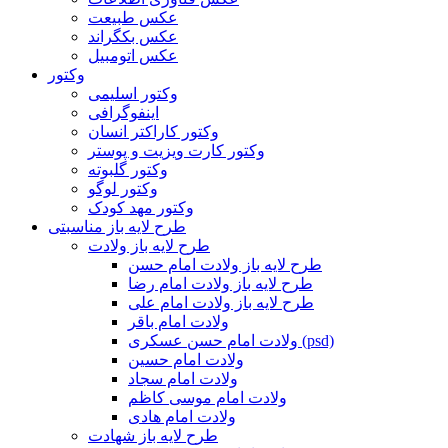
عکس طبیعت
عکس بکگراند
عکس اتومبیل
وکتور
وکتور اسلیمی
اینفوگرافی
وکتور کاراکتر انسان
وکتور کارت ویزیت و پوستر
وکتور گلبوته
وکتور لوگو
وکتور مهد کودک
طرح لایه باز مناسبتی
طرح لایه باز ولادت
طرح لایه باز ولادت امام حسن
طرح لایه باز ولادت امام رضا
طرح لایه باز ولادت امام علی
ولادت امام باقر
ولادت امام حسن عسکری (psd)
ولادت امام حسین
ولادت امام سجاد
ولادت امام موسی کاظم
ولادت امام هادی
طرح لایه باز شهادت