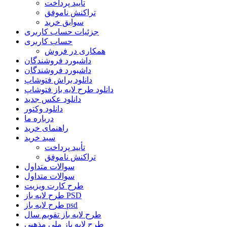
تأیید پرداخت
تراکنش ناموفق
سوابق خرید
جزئیات حساب کاربری
حساب کاربری
همکاری در فروش
داشبورد فروشندگان
داشبورد فروشندگان
دانلود براش فتوشاپ
دانلود طرح لایه باز فتوشاپ
دانلود عکس جدید
دانلود وکتور
درباره ما
راهنمای خرید
سبد خرید
تأیید پرداخت
تراکنش ناموفق
سوالات متداول
سوالات متداول
طرح کارت ویزیت
طرح لایه باز PSD
طرح لایه باز psd
طرح لایه باز تقویم سال
طرح لایه باز ملی مذهبی