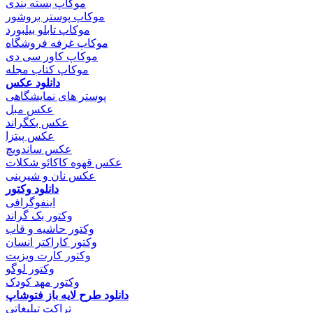
موکاپ بسته بندی
موکاپ پوستر بروشور
موکاپ تابلو بیلبورد
موکاپ غرفه فروشگاه
موکاپ کاور سی دی
موکاپ کتاب مجله
دانلود عکس
پوستر های نمایشگاهی
عکس مبل
عکس بکگراند
عکس پیتزا
عکس ساندویچ
عکس قهوه کاکائو شکلات
عکس نان و شیرینی
دانلود وکتور
اینفوگرافی
وکتور بک گراند
وکتور حاشیه و قاب
وکتور کاراکتر انسان
وکتور کارت ویزیت
وکتور لوگو
وکتور مهد کودک
دانلود طرح لایه باز فتوشاپ
تراکت تبلیغاتی