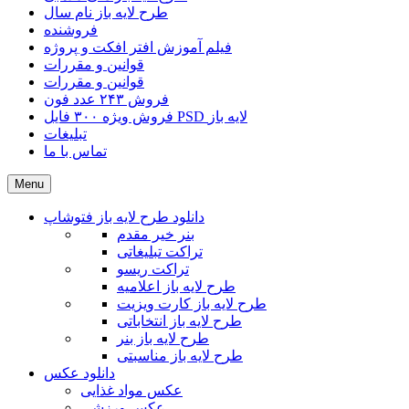
طرح لایه باز نام سال
فروشنده
فیلم آموزش افتر افکت و پروژه
قوانین و مقررات
قوانین و مقررات
فروش ۲۴۳ عدد فون
فروش ویژه ۳۰۰ فایل PSD لایه باز
تبلیغات
تماس با ما
Menu
دانلود طرح لایه باز فتوشاپ
بنر خیر مقدم
تراکت تبلیغاتی
تراکت ریسو
طرح لایه باز اعلامیه
طرح لایه باز کارت ویزیت
طرح لایه باز انتخاباتی
طرح لایه باز بنر
طرح لایه باز مناسبتی
دانلود عکس
عکس مواد غذایی
عکس ورزشی