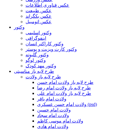
عکس فناوری اطلاعات
عکس طبیعت
عکس بکگراند
عکس اتومبیل
وکتور
وکتور اسلیمی
اینفوگرافی
وکتور کاراکتر انسان
وکتور کارت ویزیت و پوستر
وکتور گلبوته
وکتور لوگو
وکتور مهد کودک
طرح لایه باز مناسبتی
طرح لایه باز ولادت
طرح لایه باز ولادت امام حسن
طرح لایه باز ولادت امام رضا
طرح لایه باز ولادت امام علی
ولادت امام باقر
ولادت امام حسن عسکری (psd)
ولادت امام حسین
ولادت امام سجاد
ولادت امام موسی کاظم
ولادت امام هادی