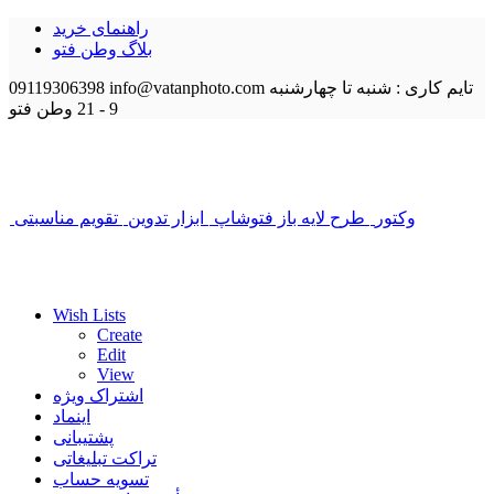
راهنمای خرید
بلاگ وطن فتو
تایم کاری : شنبه تا چهارشنبه
info@vatanphoto.com
09119306398
9 - 21
وطن فتو
وکتور
طرح لایه باز فتوشاپ
ابزار تدوین
تقویم مناسبتی
Wish Lists
Create
Edit
View
اشتراک ویژه
اینماد
پشتیبانی
تراکت تبلیغاتی
تسویه حساب