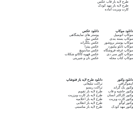
طرح لایه باز قاب عکس
طرح لایه باز مهد کودک
کارت ویزیت آماده
دانلود موکاپ
دانلود عکس
موکاپ اتومبیل
پوستر های نمایشگاهی
موکاپ بسته بندی
عکس مبل
موکاپ پوستر بروشور
عکس بکگراند
موکاپ تابلو بیلبورد
عکس پیتزا
موکاپ غرفه فروشگاه
عکس ساندویچ
موکاپ کاور سی دی
عکس قهوه کاکائو شکلات
موکاپ کتاب مجله
عکس نان و شیرینی
دانلود وکتور
دانلود طرح لایه باز فتوشاپ
اینفوگرافی
تراکت تبلیغاتی
وکتور بک گراند
تراکت ریسو
وکتور حاشیه و قاب
طرح لایه باز تقویم
وکتور کاراکتر انسان
طرح لایه باز کارت ویززیت
وکتور کارت ویزیت
طرح لایه باز اعلامیه
وکتور لوگو
طرح لایه باز انقلابی
وکتور مهد کودک
طرح لایه باز مناسبتی